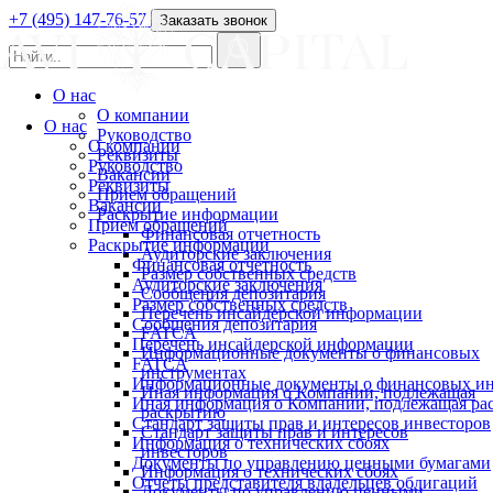
+7 (495) 147-76-57
Заказать звонок
О нас
О компании
О нас
Руководство
О компании
Реквизиты
Руководство
Вакансии
Реквизиты
Прием обращений
Вакансии
Раскрытие информации
Прием обращений
Финансовая отчетность
Раскрытие информации
Аудиторские заключения
Финансовая отчетность
Размер собственных средств
Аудиторские заключения
Сообщения депозитария
Размер собственных средств
Перечень инсайдерской информации
Сообщения депозитария
FATCA
Перечень инсайдерской информации
Информационные документы о финансовых
FATCA
инструментах
Информационные документы о финансовых ин
Иная информация о Компании, подлежащая
Иная информация о Компании, подлежащая р
раскрытию
Стандарт защиты прав и интересов инвесторов
Стандарт защиты прав и интересов
Информация о технических сбоях
инвесторов
Документы по управлению ценными бумагами
Информация о технических сбоях
Отчеты представителя владельцев облигаций
Документы по управлению ценными