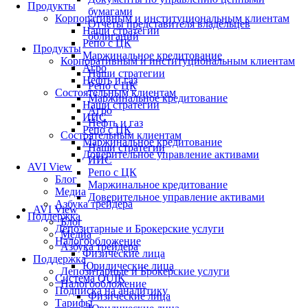
Продукты
бумагами
Корпоративным и институциональным клиентам
Отчеты представителя владельцев
Наши стратегии
облигаций
Репо с ЦК
Продукты
Маржинальное кредитование
Корпоративным и институциональным клиентам
Агро
Наши стратегии
Нефть и газ
Репо с ЦК
Состоятельным клиентам
Маржинальное кредитование
Наши стратегии
Агро
ИИС
Нефть и газ
Репо с ЦК
Состоятельным клиентам
Маржинальное кредитование
Наши стратегии
Доверительное управление активами
ИИС
AVI View
Репо с ЦК
Блог
Маржинальное кредитование
Медиа
Доверительное управление активами
Азбука трейдера
AVI View
Поддержка
Блог
Депозитарные и Брокерские услуги
Медиа
Налогообложение
Азбука трейдера
Физические лица
Поддержка
Юридические лица
Депозитарные и Брокерские услуги
Система QUIK
Налогообложение
Подписка на аналитику
Физические лица
Тарифы