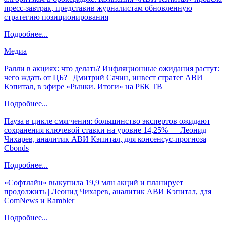
пресс-завтрак, представив журналистам обновленную
стратегию позиционирования
Подробнее...
Медиа
Ралли в акциях: что делать? Инфляционные ожидания растут:
чего ждать от ЦБ? | Дмитрий Сачин, инвест стратег АВИ
Кэпитал, в эфире «Рынки. Итоги» на РБК ТВ
Подробнее...
Пауза в цикле смягчения: большинство экспертов ожидают
сохранения ключевой ставки на уровне 14,25% — Леонид
Чихарев, аналитик АВИ Кэпитал, для консенсус-прогноза
Cbonds
Подробнее...
«Софтлайн» выкупила 19,9 млн акций и планирует
продолжить | Леонид Чихарев, аналитик АВИ Кэпитал, для
ComNews и Rambler
Подробнее...