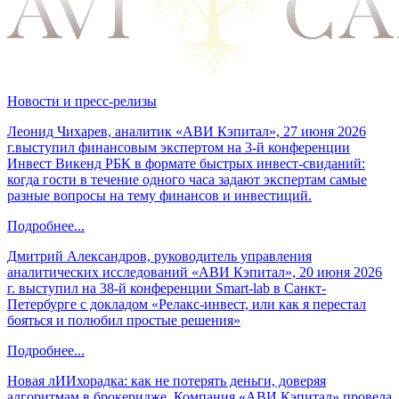
Новости и пресс-релизы
Леонид Чихарев, аналитик «АВИ Кэпитал», 27 июня 2026
г.выступил финансовым экспертом на 3-й конференции
Инвест Викенд РБК в формате быстрых инвест-свиданий:
когда гости в течение одного часа задают экспертам самые
разные вопросы на тему финансов и инвестиций.
Подробнее...
Дмитрий Александров, руководитель управления
аналитических исследований «АВИ Кэпитал», 20 июня 2026
г. выступил на 38-й конференции Smart-lab в Санкт-
Петербурге с докладом «Релакс-инвест, или как я перестал
бояться и полюбил простые решения»
Подробнее...
Новая лИИхорадка: как не потерять деньги, доверяя
алгоритмам в брокеридже. Компания «АВИ Кэпитал» провела