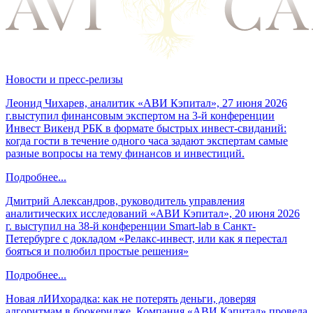
Новости и пресс-релизы
Леонид Чихарев, аналитик «АВИ Кэпитал», 27 июня 2026
г.выступил финансовым экспертом на 3-й конференции
Инвест Викенд РБК в формате быстрых инвест-свиданий:
когда гости в течение одного часа задают экспертам самые
разные вопросы на тему финансов и инвестиций.
Подробнее...
Дмитрий Александров, руководитель управления
аналитических исследований «АВИ Кэпитал», 20 июня 2026
г. выступил на 38-й конференции Smart-lab в Санкт-
Петербурге с докладом «Релакс-инвест, или как я перестал
бояться и полюбил простые решения»
Подробнее...
Новая лИИхорадка: как не потерять деньги, доверяя
алгоритмам в брокеридже. Компания «АВИ Кэпитал» провела