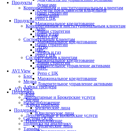
Продукты
бумагами
Корпоративным и институциональным клиентам
Отчеты представителя владельцев
Наши стратегии
облигаций
Репо с ЦК
Продукты
Маржинальное кредитование
Корпоративным и институциональным клиентам
Агро
Наши стратегии
Нефть и газ
Репо с ЦК
Состоятельным клиентам
Маржинальное кредитование
Наши стратегии
Агро
ИИС
Нефть и газ
Репо с ЦК
Состоятельным клиентам
Маржинальное кредитование
Наши стратегии
Доверительное управление активами
ИИС
AVI View
Репо с ЦК
Блог
Маржинальное кредитование
Медиа
Доверительное управление активами
Азбука трейдера
AVI View
Поддержка
Блог
Депозитарные и Брокерские услуги
Медиа
Налогообложение
Азбука трейдера
Физические лица
Поддержка
Юридические лица
Депозитарные и Брокерские услуги
Система QUIK
Налогообложение
Подписка на аналитику
Физические лица
Тарифы