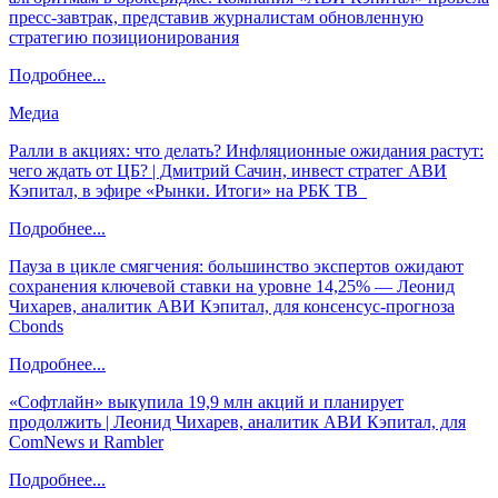
пресс-завтрак, представив журналистам обновленную
стратегию позиционирования
Подробнее...
Медиа
Ралли в акциях: что делать? Инфляционные ожидания растут:
чего ждать от ЦБ? | Дмитрий Сачин, инвест стратег АВИ
Кэпитал, в эфире «Рынки. Итоги» на РБК ТВ
Подробнее...
Пауза в цикле смягчения: большинство экспертов ожидают
сохранения ключевой ставки на уровне 14,25% — Леонид
Чихарев, аналитик АВИ Кэпитал, для консенсус-прогноза
Cbonds
Подробнее...
«Софтлайн» выкупила 19,9 млн акций и планирует
продолжить | Леонид Чихарев, аналитик АВИ Кэпитал, для
ComNews и Rambler
Подробнее...