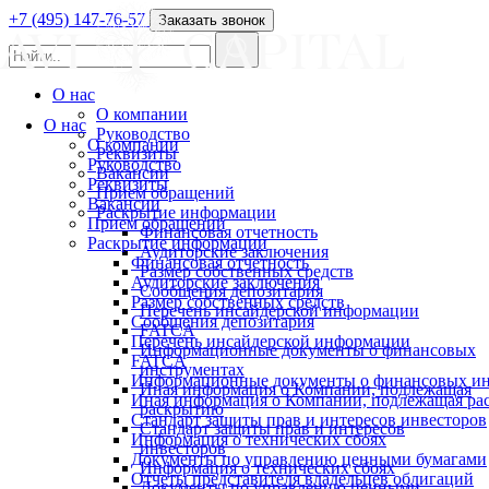
+7 (495) 147-76-57
Заказать звонок
О нас
О компании
О нас
Руководство
О компании
Реквизиты
Руководство
Вакансии
Реквизиты
Прием обращений
Вакансии
Раскрытие информации
Прием обращений
Финансовая отчетность
Раскрытие информации
Аудиторские заключения
Финансовая отчетность
Размер собственных средств
Аудиторские заключения
Сообщения депозитария
Размер собственных средств
Перечень инсайдерской информации
Сообщения депозитария
FATCA
Перечень инсайдерской информации
Информационные документы о финансовых
FATCA
инструментах
Информационные документы о финансовых ин
Иная информация о Компании, подлежащая
Иная информация о Компании, подлежащая р
раскрытию
Стандарт защиты прав и интересов инвесторов
Стандарт защиты прав и интересов
Информация о технических сбоях
инвесторов
Документы по управлению ценными бумагами
Информация о технических сбоях
Отчеты представителя владельцев облигаций
Документы по управлению ценными