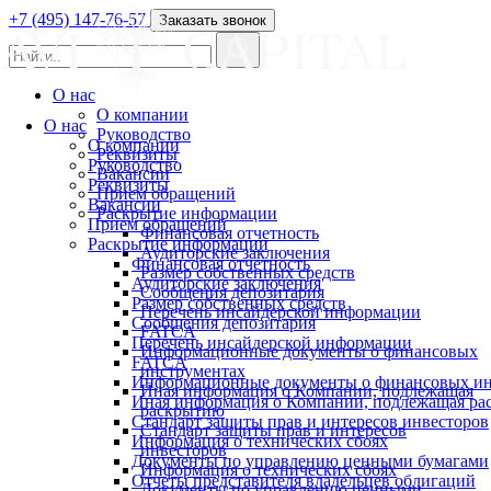
+7 (495) 147-76-57
Заказать звонок
О нас
О компании
О нас
Руководство
О компании
Реквизиты
Руководство
Вакансии
Реквизиты
Прием обращений
Вакансии
Раскрытие информации
Прием обращений
Финансовая отчетность
Раскрытие информации
Аудиторские заключения
Финансовая отчетность
Размер собственных средств
Аудиторские заключения
Сообщения депозитария
Размер собственных средств
Перечень инсайдерской информации
Сообщения депозитария
FATCA
Перечень инсайдерской информации
Информационные документы о финансовых
FATCA
инструментах
Информационные документы о финансовых ин
Иная информация о Компании, подлежащая
Иная информация о Компании, подлежащая р
раскрытию
Стандарт защиты прав и интересов инвесторов
Стандарт защиты прав и интересов
Информация о технических сбоях
инвесторов
Документы по управлению ценными бумагами
Информация о технических сбоях
Отчеты представителя владельцев облигаций
Документы по управлению ценными