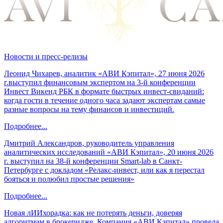
Новости и пресс-релизы
Леонид Чихарев, аналитик «АВИ Кэпитал», 27 июня 2026
г.выступил финансовым экспертом на 3-й конференции
Инвест Викенд РБК в формате быстрых инвест-свиданий:
когда гости в течение одного часа задают экспертам самые
разные вопросы на тему финансов и инвестиций.
Подробнее...
Дмитрий Александров, руководитель управления
аналитических исследований «АВИ Кэпитал», 20 июня 2026
г. выступил на 38-й конференции Smart-lab в Санкт-
Петербурге с докладом «Релакс-инвест, или как я перестал
бояться и полюбил простые решения»
Подробнее...
Новая лИИхорадка: как не потерять деньги, доверяя
алгоритмам в брокеридже. Компания «АВИ Кэпитал» провела