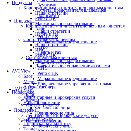
Продукты
бумагами
Корпоративным и институциональным клиентам
Отчеты представителя владельцев
Наши стратегии
облигаций
Репо с ЦК
Продукты
Маржинальное кредитование
Корпоративным и институциональным клиентам
Агро
Наши стратегии
Нефть и газ
Репо с ЦК
Состоятельным клиентам
Маржинальное кредитование
Наши стратегии
Агро
ИИС
Нефть и газ
Репо с ЦК
Состоятельным клиентам
Маржинальное кредитование
Наши стратегии
Доверительное управление активами
ИИС
AVI View
Репо с ЦК
Блог
Маржинальное кредитование
Медиа
Доверительное управление активами
Азбука трейдера
AVI View
Поддержка
Блог
Депозитарные и Брокерские услуги
Медиа
Налогообложение
Азбука трейдера
Физические лица
Поддержка
Юридические лица
Депозитарные и Брокерские услуги
Система QUIK
Налогообложение
Подписка на аналитику
Физические лица
Тарифы