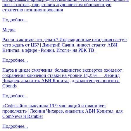
пресс-завтрак, представив журналистам обновленную
стратегию позиционирования
Подробнее...
Медиа
Ралли в акциях: что делать? Инфляционные ожидания растут:
чего ждать от ЦБ? | Дмитрий Сачин, инвест стратег АВИ
Кэпитал, в эфире «Рынки. Итоги» на РБК ТВ
Подробнее...
Пауза в цикле смягчения: большинство экспертов ожидают
сохранения ключевой ставки на уровне 14,25% — Леонид
Чихарев, аналитик АВИ Кэпитал, для консенсус-прогноза
Cbonds
Подробнее...
«Софтлайн» выкупила 19,9 млн акций и планирует
продолжить | Леонид Чихарев, аналитик АВИ Кэпитал, для
ComNews и Rambler
Подробнее...