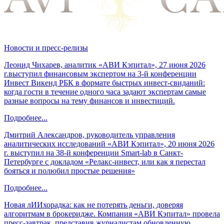
Новости и пресс-релизы
Леонид Чихарев, аналитик «АВИ Кэпитал», 27 июня 2026
г.выступил финансовым экспертом на 3-й конференции
Инвест Викенд РБК в формате быстрых инвест-свиданий:
когда гости в течение одного часа задают экспертам самые
разные вопросы на тему финансов и инвестиций.
Подробнее...
Дмитрий Александров, руководитель управления
аналитических исследований «АВИ Кэпитал», 20 июня 2026
г. выступил на 38-й конференции Smart-lab в Санкт-
Петербурге с докладом «Релакс-инвест, или как я перестал
бояться и полюбил простые решения»
Подробнее...
Новая лИИхорадка: как не потерять деньги, доверяя
алгоритмам в брокеридже. Компания «АВИ Кэпитал» провела
пресс-завтрак, представив журналистам обновленную