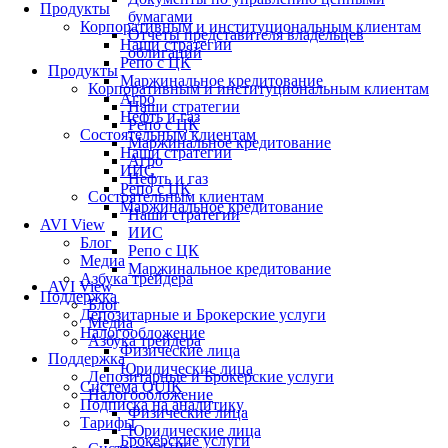
Продукты
бумагами
Корпоративным и институциональным клиентам
Отчеты представителя владельцев
Наши стратегии
облигаций
Репо с ЦК
Продукты
Маржинальное кредитование
Корпоративным и институциональным клиентам
Агро
Наши стратегии
Нефть и газ
Репо с ЦК
Состоятельным клиентам
Маржинальное кредитование
Наши стратегии
Агро
ИИС
Нефть и газ
Репо с ЦК
Состоятельным клиентам
Маржинальное кредитование
Наши стратегии
AVI View
ИИС
Блог
Репо с ЦК
Медиа
Маржинальное кредитование
Азбука трейдера
AVI View
Поддержка
Блог
Депозитарные и Брокерские услуги
Медиа
Налогообложение
Азбука трейдера
Физические лица
Поддержка
Юридические лица
Депозитарные и Брокерские услуги
Система QUIK
Налогообложение
Подписка на аналитику
Физические лица
Тарифы
Юридические лица
Брокерские услуги