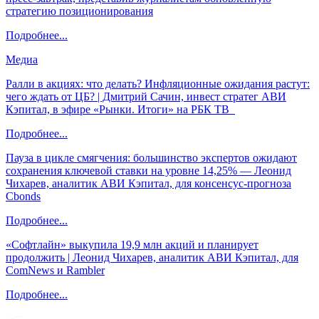
стратегию позиционирования
Подробнее...
Медиа
Ралли в акциях: что делать? Инфляционные ожидания растут:
чего ждать от ЦБ? | Дмитрий Сачин, инвест стратег АВИ
Кэпитал, в эфире «Рынки. Итоги» на РБК ТВ
Подробнее...
Пауза в цикле смягчения: большинство экспертов ожидают
сохранения ключевой ставки на уровне 14,25% — Леонид
Чихарев, аналитик АВИ Кэпитал, для консенсус-прогноза
Cbonds
Подробнее...
«Софтлайн» выкупила 19,9 млн акций и планирует
продолжить | Леонид Чихарев, аналитик АВИ Кэпитал, для
ComNews и Rambler
Подробнее...