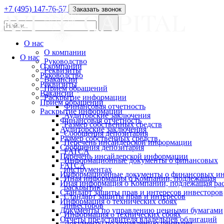
+7 (495) 147-76-57
Заказать звонок
О нас
О компании
О нас
Руководство
О компании
Реквизиты
Руководство
Вакансии
Реквизиты
Прием обращений
Вакансии
Раскрытие информации
Прием обращений
Финансовая отчетность
Раскрытие информации
Аудиторские заключения
Финансовая отчетность
Размер собственных средств
Аудиторские заключения
Сообщения депозитария
Размер собственных средств
Перечень инсайдерской информации
Сообщения депозитария
FATCA
Перечень инсайдерской информации
Информационные документы о финансовых
FATCA
инструментах
Информационные документы о финансовых ин
Иная информация о Компании, подлежащая
Иная информация о Компании, подлежащая р
раскрытию
Стандарт защиты прав и интересов инвесторов
Стандарт защиты прав и интересов
Информация о технических сбоях
инвесторов
Документы по управлению ценными бумагами
Информация о технических сбоях
Отчеты представителя владельцев облигаций
Документы по управлению ценными