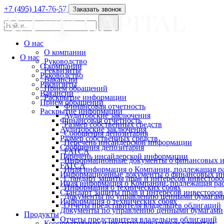
+7 (495) 147-76-57
Заказать звонок
О нас
О компании
О нас
Руководство
О компании
Реквизиты
Руководство
Вакансии
Реквизиты
Прием обращений
Вакансии
Раскрытие информации
Прием обращений
Финансовая отчетность
Раскрытие информации
Аудиторские заключения
Финансовая отчетность
Размер собственных средств
Аудиторские заключения
Сообщения депозитария
Размер собственных средств
Перечень инсайдерской информации
Сообщения депозитария
FATCA
Перечень инсайдерской информации
Информационные документы о финансовых и
FATCA
Иная информация о Компании, подлежащая 
Информационные документы о финансовых ин
Стандарт защиты прав и интересов инвесторо
Иная информация о Компании, подлежащая р
Информация о технических сбоях
Стандарт защиты прав и интересов инвесторов
Документы по управлению ценными бумагам
Информация о технических сбоях
Отчеты представителя владельцев облигаций
Документы по управлению ценными бумагами
Продукты
Отчеты представителя владельцев облигаций
Корпоративным и институциональным клиентам