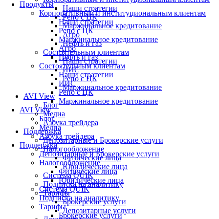
Продукты
Наши стратегии
Корпоративным и институциональным клиентам
Репо с ЦК
Наши стратегии
Маржинальное кредитование
Репо с ЦК
Агро
Маржинальное кредитование
Нефть и газ
Агро
Состоятельным клиентам
Нефть и газ
Наши стратегии
Состоятельным клиентам
ИИС
Наши стратегии
Репо с ЦК
ИИС
Маржинальное кредитование
Репо с ЦК
AVI View
Маржинальное кредитование
Блог
AVI View
Медиа
Блог
Азбука трейдера
Медиа
Поддержка
Азбука трейдера
Депозитарные и Брокерские услуги
Поддержка
Налогообложение
Депозитарные и Брокерские услуги
Физические лица
Налогообложение
Юридические лица
Физические лица
Система QUIK
Юридические лица
Подписка на аналитику
Система QUIK
Тарифы
Подписка на аналитику
Брокерские услуги
Тарифы
Депозитарные услуги
Брокерские услуги