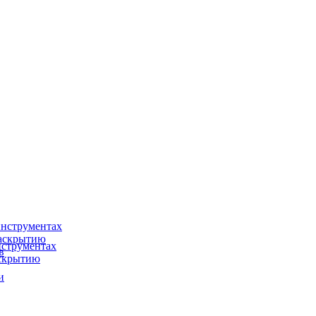
нструментах
раскрытию
струментах
в
аскрытию
и