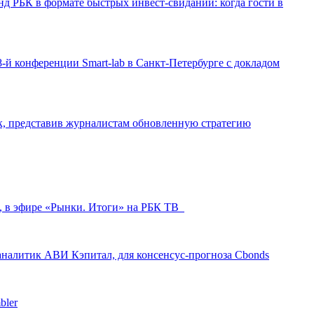
д РБК в формате быстрых инвест-свиданий: когда гости в
-й конференции Smart-lab в Санкт-Петербурге с докладом
ак, представив журналистам обновленную стратегию
л, в эфире «Рынки. Итоги» на РБК ТВ
аналитик АВИ Кэпитал, для консенсус-прогноза Cbonds
bler