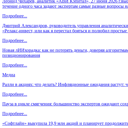
Леонид Чихарев, аналитик «АВИ Кэпитал», 27 июня 2026 г.вы
течение одного часа задают экспертам самые разные вопросы н
Подробнее...
Дмитрий Александров, руководитель управления аналитических
«Релакс-инвест, или как я перестал бояться и полюбил просты
Подробнее...
Новая лИИхорадка: как не потерять деньги, доверяя алгоритм
позиционирования
Подробнее...
Медиа
Ралли в акциях: что делать? Инфляционные ожидания растут: 
Подробнее...
Пауза в цикле смягчения: большинство экспертов ожидают сох
Подробнее...
«Софтлайн» выкупила 19,9 млн акций и планирует продолжить