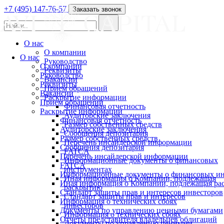
+7 (495) 147-76-57
Заказать звонок
О нас
О компании
О нас
Руководство
О компании
Реквизиты
Руководство
Вакансии
Реквизиты
Прием обращений
Вакансии
Раскрытие информации
Прием обращений
Финансовая отчетность
Раскрытие информации
Аудиторские заключения
Финансовая отчетность
Размер собственных средств
Аудиторские заключения
Сообщения депозитария
Размер собственных средств
Перечень инсайдерской информации
Сообщения депозитария
FATCA
Перечень инсайдерской информации
Информационные документы о финансовых
FATCA
инструментах
Информационные документы о финансовых ин
Иная информация о Компании, подлежащая
Иная информация о Компании, подлежащая р
раскрытию
Стандарт защиты прав и интересов инвесторов
Стандарт защиты прав и интересов
Информация о технических сбоях
инвесторов
Документы по управлению ценными бумагами
Информация о технических сбоях
Отчеты представителя владельцев облигаций
Документы по управлению ценными