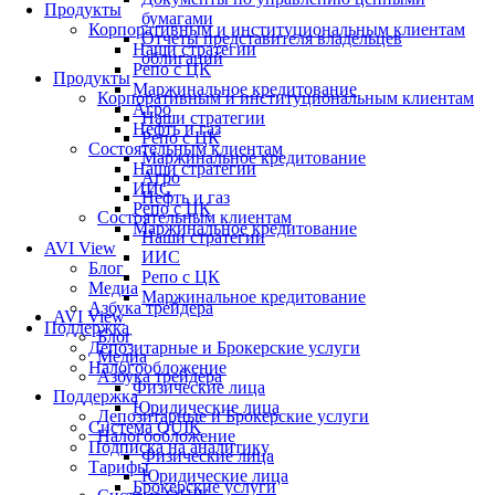
Продукты
бумагами
Корпоративным и институциональным клиентам
Отчеты представителя владельцев
Наши стратегии
облигаций
Репо с ЦК
Продукты
Маржинальное кредитование
Корпоративным и институциональным клиентам
Агро
Наши стратегии
Нефть и газ
Репо с ЦК
Состоятельным клиентам
Маржинальное кредитование
Наши стратегии
Агро
ИИС
Нефть и газ
Репо с ЦК
Состоятельным клиентам
Маржинальное кредитование
Наши стратегии
AVI View
ИИС
Блог
Репо с ЦК
Медиа
Маржинальное кредитование
Азбука трейдера
AVI View
Поддержка
Блог
Депозитарные и Брокерские услуги
Медиа
Налогообложение
Азбука трейдера
Физические лица
Поддержка
Юридические лица
Депозитарные и Брокерские услуги
Система QUIK
Налогообложение
Подписка на аналитику
Физические лица
Тарифы
Юридические лица
Брокерские услуги