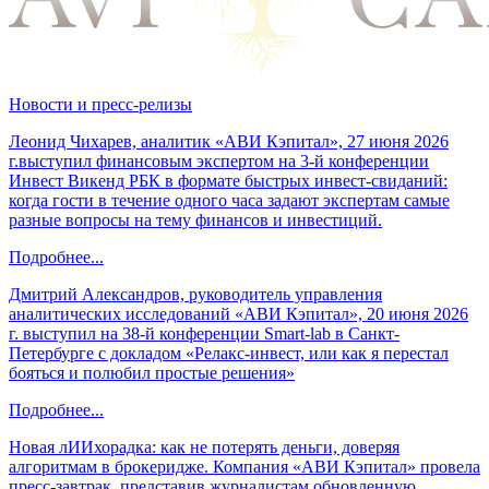
Новости и пресс-релизы
Леонид Чихарев, аналитик «АВИ Кэпитал», 27 июня 2026
г.выступил финансовым экспертом на 3-й конференции
Инвест Викенд РБК в формате быстрых инвест-свиданий:
когда гости в течение одного часа задают экспертам самые
разные вопросы на тему финансов и инвестиций.
Подробнее...
Дмитрий Александров, руководитель управления
аналитических исследований «АВИ Кэпитал», 20 июня 2026
г. выступил на 38-й конференции Smart-lab в Санкт-
Петербурге с докладом «Релакс-инвест, или как я перестал
бояться и полюбил простые решения»
Подробнее...
Новая лИИхорадка: как не потерять деньги, доверяя
алгоритмам в брокеридже. Компания «АВИ Кэпитал» провела
пресс-завтрак, представив журналистам обновленную