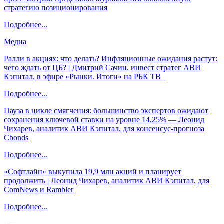
стратегию позиционирования
Подробнее...
Медиа
Ралли в акциях: что делать? Инфляционные ожидания растут:
чего ждать от ЦБ? | Дмитрий Сачин, инвест стратег АВИ
Кэпитал, в эфире «Рынки. Итоги» на РБК ТВ
Подробнее...
Пауза в цикле смягчения: большинство экспертов ожидают
сохранения ключевой ставки на уровне 14,25% — Леонид
Чихарев, аналитик АВИ Кэпитал, для консенсус-прогноза
Cbonds
Подробнее...
«Софтлайн» выкупила 19,9 млн акций и планирует
продолжить | Леонид Чихарев, аналитик АВИ Кэпитал, для
ComNews и Rambler
Подробнее...