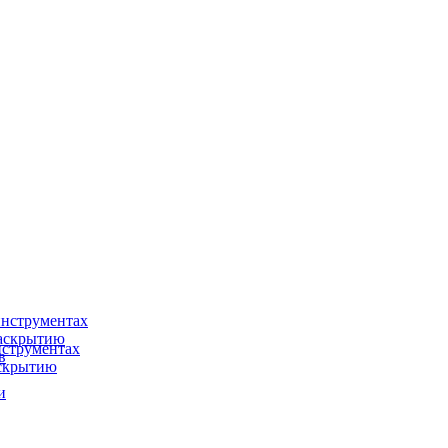
нструментах
раскрытию
струментах
в
аскрытию
и