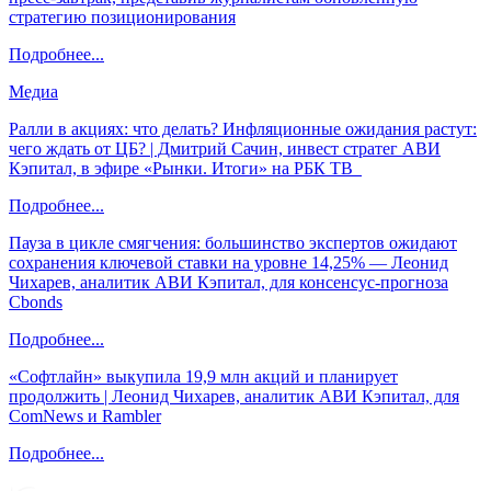
стратегию позиционирования
Подробнее...
Медиа
Ралли в акциях: что делать? Инфляционные ожидания растут:
чего ждать от ЦБ? | Дмитрий Сачин, инвест стратег АВИ
Кэпитал, в эфире «Рынки. Итоги» на РБК ТВ
Подробнее...
Пауза в цикле смягчения: большинство экспертов ожидают
сохранения ключевой ставки на уровне 14,25% — Леонид
Чихарев, аналитик АВИ Кэпитал, для консенсус-прогноза
Cbonds
Подробнее...
«Софтлайн» выкупила 19,9 млн акций и планирует
продолжить | Леонид Чихарев, аналитик АВИ Кэпитал, для
ComNews и Rambler
Подробнее...