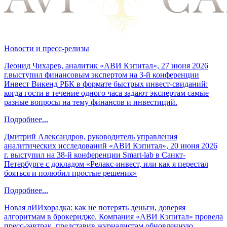
Новости и пресс-релизы
Леонид Чихарев, аналитик «АВИ Кэпитал», 27 июня 2026
г.выступил финансовым экспертом на 3-й конференции
Инвест Викенд РБК в формате быстрых инвест-свиданий:
когда гости в течение одного часа задают экспертам самые
разные вопросы на тему финансов и инвестиций.
Подробнее...
Дмитрий Александров, руководитель управления
аналитических исследований «АВИ Кэпитал», 20 июня 2026
г. выступил на 38-й конференции Smart-lab в Санкт-
Петербурге с докладом «Релакс-инвест, или как я перестал
бояться и полюбил простые решения»
Подробнее...
Новая лИИхорадка: как не потерять деньги, доверяя
алгоритмам в брокеридже. Компания «АВИ Кэпитал» провела
пресс-завтрак, представив журналистам обновленную