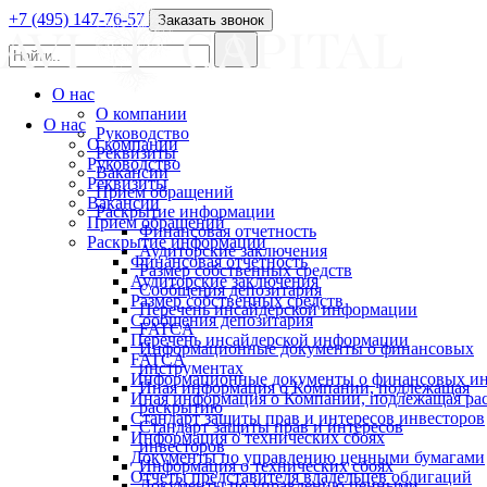
+7 (495) 147-76-57
Заказать звонок
О нас
О компании
О нас
Руководство
О компании
Реквизиты
Руководство
Вакансии
Реквизиты
Прием обращений
Вакансии
Раскрытие информации
Прием обращений
Финансовая отчетность
Раскрытие информации
Аудиторские заключения
Финансовая отчетность
Размер собственных средств
Аудиторские заключения
Сообщения депозитария
Размер собственных средств
Перечень инсайдерской информации
Сообщения депозитария
FATCA
Перечень инсайдерской информации
Информационные документы о финансовых
FATCA
инструментах
Информационные документы о финансовых ин
Иная информация о Компании, подлежащая
Иная информация о Компании, подлежащая р
раскрытию
Стандарт защиты прав и интересов инвесторов
Стандарт защиты прав и интересов
Информация о технических сбоях
инвесторов
Документы по управлению ценными бумагами
Информация о технических сбоях
Отчеты представителя владельцев облигаций
Документы по управлению ценными