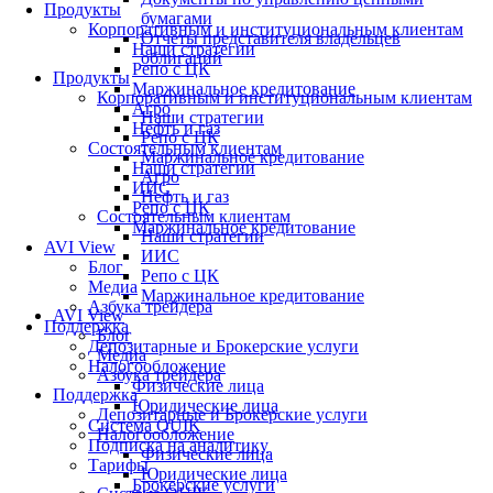
Продукты
бумагами
Корпоративным и институциональным клиентам
Отчеты представителя владельцев
Наши стратегии
облигаций
Репо с ЦК
Продукты
Маржинальное кредитование
Корпоративным и институциональным клиентам
Агро
Наши стратегии
Нефть и газ
Репо с ЦК
Состоятельным клиентам
Маржинальное кредитование
Наши стратегии
Агро
ИИС
Нефть и газ
Репо с ЦК
Состоятельным клиентам
Маржинальное кредитование
Наши стратегии
AVI View
ИИС
Блог
Репо с ЦК
Медиа
Маржинальное кредитование
Азбука трейдера
AVI View
Поддержка
Блог
Депозитарные и Брокерские услуги
Медиа
Налогообложение
Азбука трейдера
Физические лица
Поддержка
Юридические лица
Депозитарные и Брокерские услуги
Система QUIK
Налогообложение
Подписка на аналитику
Физические лица
Тарифы
Юридические лица
Брокерские услуги