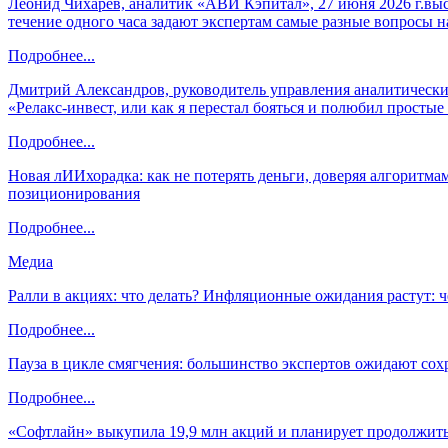
Леонид Чихарев, аналитик «АВИ Кэпитал», 27 июня 2026 г.вы
течение одного часа задают экспертам самые разные вопросы н
Подробнее...
Дмитрий Александров, руководитель управления аналитических
«Релакс-инвест, или как я перестал бояться и полюбил просты
Подробнее...
Новая лИИхорадка: как не потерять деньги, доверяя алгоритм
позиционирования
Подробнее...
Медиа
Ралли в акциях: что делать? Инфляционные ожидания растут: 
Подробнее...
Пауза в цикле смягчения: большинство экспертов ожидают сох
Подробнее...
«Софтлайн» выкупила 19,9 млн акций и планирует продолжить