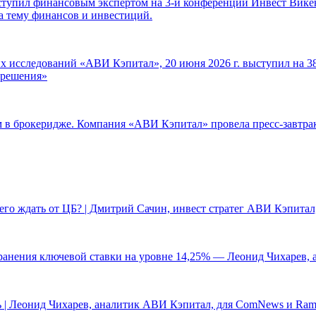
ступил финансовым экспертом на 3-й конференции Инвест Викен
а тему финансов и инвестиций.
 исследований «АВИ Кэпитал», 20 июня 2026 г. выступил на 38
е решения»
ам в брокеридже. Компания «АВИ Кэпитал» провела пресс-завтр
чего ждать от ЦБ? | Дмитрий Сачин, инвест стратег АВИ Кэпита
ранения ключевой ставки на уровне 14,25% — Леонид Чихарев, 
 | Леонид Чихарев, аналитик АВИ Кэпитал, для ComNews и Ram