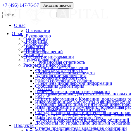
+7 (495) 147-76-57
Заказать звонок
О нас
О компании
О нас
Руководство
О компании
Реквизиты
Руководство
Вакансии
Реквизиты
Прием обращений
Вакансии
Раскрытие информации
Прием обращений
Финансовая отчетность
Раскрытие информации
Аудиторские заключения
Финансовая отчетность
Размер собственных средств
Аудиторские заключения
Сообщения депозитария
Размер собственных средств
Перечень инсайдерской информации
Сообщения депозитария
FATCA
Перечень инсайдерской информации
Информационные документы о финансовых и
FATCA
Иная информация о Компании, подлежащая 
Информационные документы о финансовых ин
Стандарт защиты прав и интересов инвесторо
Иная информация о Компании, подлежащая р
Информация о технических сбоях
Стандарт защиты прав и интересов инвесторов
Документы по управлению ценными бумагам
Информация о технических сбоях
Отчеты представителя владельцев облигаций
Документы по управлению ценными бумагами
Продукты
Отчеты представителя владельцев облигаций
Корпоративным и институциональным клиентам