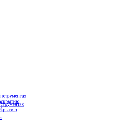
нструментах
раскрытию
струментах
в
аскрытию
и