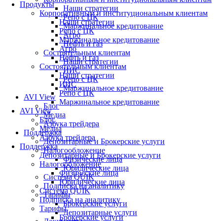
Продукты
Наши стратегии
Корпоративным и институциональным клиентам
Репо с ЦК
Наши стратегии
Маржинальное кредитование
Репо с ЦК
Агро
Маржинальное кредитование
Нефть и газ
Агро
Состоятельным клиентам
Нефть и газ
Наши стратегии
Состоятельным клиентам
ИИС
Наши стратегии
Репо с ЦК
ИИС
Маржинальное кредитование
Репо с ЦК
AVI View
Маржинальное кредитование
Блог
AVI View
Медиа
Блог
Азбука трейдера
Медиа
Поддержка
Азбука трейдера
Депозитарные и Брокерские услуги
Поддержка
Налогообложение
Депозитарные и Брокерские услуги
Физические лица
Налогообложение
Юридические лица
Физические лица
Система QUIK
Юридические лица
Подписка на аналитику
Система QUIK
Тарифы
Подписка на аналитику
Брокерские услуги
Тарифы
Депозитарные услуги
Брокерские услуги