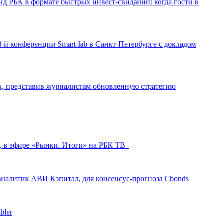
д РБК в формате быстрых инвест-свиданий: когда гости в
-й конференции Smart-lab в Санкт-Петербурге с докладом
ак, представив журналистам обновленную стратегию
л, в эфире «Рынки. Итоги» на РБК ТВ
аналитик АВИ Кэпитал, для консенсус-прогноза Cbonds
bler