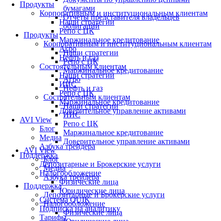
Продукты
бумагами
Корпоративным и институциональным клиентам
Отчеты представителя владельцев
Наши стратегии
облигаций
Репо с ЦК
Продукты
Маржинальное кредитование
Корпоративным и институциональным клиентам
Агро
Наши стратегии
Нефть и газ
Репо с ЦК
Состоятельным клиентам
Маржинальное кредитование
Наши стратегии
Агро
ИИС
Нефть и газ
Репо с ЦК
Состоятельным клиентам
Маржинальное кредитование
Наши стратегии
Доверительное управление активами
ИИС
AVI View
Репо с ЦК
Блог
Маржинальное кредитование
Медиа
Доверительное управление активами
Азбука трейдера
AVI View
Поддержка
Блог
Депозитарные и Брокерские услуги
Медиа
Налогообложение
Азбука трейдера
Физические лица
Поддержка
Юридические лица
Депозитарные и Брокерские услуги
Система QUIK
Налогообложение
Подписка на аналитику
Физические лица
Тарифы