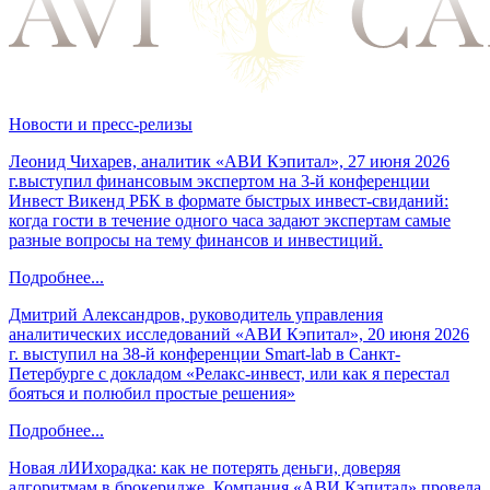
Новости и пресс-релизы
Леонид Чихарев, аналитик «АВИ Кэпитал», 27 июня 2026
г.выступил финансовым экспертом на 3-й конференции
Инвест Викенд РБК в формате быстрых инвест-свиданий:
когда гости в течение одного часа задают экспертам самые
разные вопросы на тему финансов и инвестиций.
Подробнее...
Дмитрий Александров, руководитель управления
аналитических исследований «АВИ Кэпитал», 20 июня 2026
г. выступил на 38-й конференции Smart-lab в Санкт-
Петербурге с докладом «Релакс-инвест, или как я перестал
бояться и полюбил простые решения»
Подробнее...
Новая лИИхорадка: как не потерять деньги, доверяя
алгоритмам в брокеридже. Компания «АВИ Кэпитал» провела