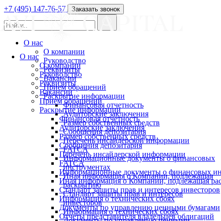
+7 (495) 147-76-57
Заказать звонок
О нас
О компании
О нас
Руководство
О компании
Реквизиты
Руководство
Вакансии
Реквизиты
Прием обращений
Вакансии
Раскрытие информации
Прием обращений
Финансовая отчетность
Раскрытие информации
Аудиторские заключения
Финансовая отчетность
Размер собственных средств
Аудиторские заключения
Сообщения депозитария
Размер собственных средств
Перечень инсайдерской информации
Сообщения депозитария
FATCA
Перечень инсайдерской информации
Информационные документы о финансовых
FATCA
инструментах
Информационные документы о финансовых ин
Иная информация о Компании, подлежащая
Иная информация о Компании, подлежащая р
раскрытию
Стандарт защиты прав и интересов инвесторов
Стандарт защиты прав и интересов
Информация о технических сбоях
инвесторов
Документы по управлению ценными бумагами
Информация о технических сбоях
Отчеты представителя владельцев облигаций
Документы по управлению ценными