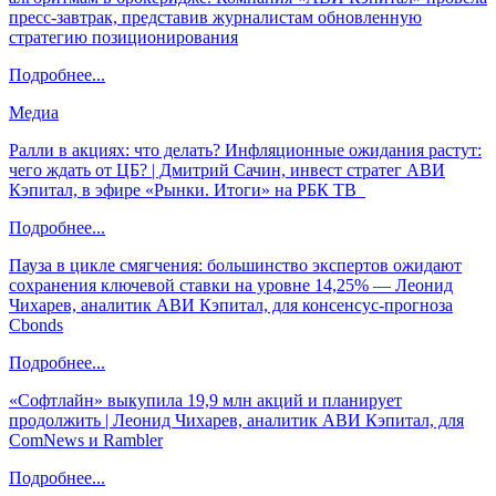
пресс-завтрак, представив журналистам обновленную
стратегию позиционирования
Подробнее...
Медиа
Ралли в акциях: что делать? Инфляционные ожидания растут:
чего ждать от ЦБ? | Дмитрий Сачин, инвест стратег АВИ
Кэпитал, в эфире «Рынки. Итоги» на РБК ТВ
Подробнее...
Пауза в цикле смягчения: большинство экспертов ожидают
сохранения ключевой ставки на уровне 14,25% — Леонид
Чихарев, аналитик АВИ Кэпитал, для консенсус-прогноза
Cbonds
Подробнее...
«Софтлайн» выкупила 19,9 млн акций и планирует
продолжить | Леонид Чихарев, аналитик АВИ Кэпитал, для
ComNews и Rambler
Подробнее...