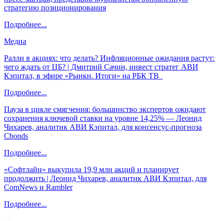
стратегию позиционирования
Подробнее...
Медиа
Ралли в акциях: что делать? Инфляционные ожидания растут:
чего ждать от ЦБ? | Дмитрий Сачин, инвест стратег АВИ
Кэпитал, в эфире «Рынки. Итоги» на РБК ТВ
Подробнее...
Пауза в цикле смягчения: большинство экспертов ожидают
сохранения ключевой ставки на уровне 14,25% — Леонид
Чихарев, аналитик АВИ Кэпитал, для консенсус-прогноза
Cbonds
Подробнее...
«Софтлайн» выкупила 19,9 млн акций и планирует
продолжить | Леонид Чихарев, аналитик АВИ Кэпитал, для
ComNews и Rambler
Подробнее...