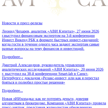
Новости и пресс-релизы
Леонид Чихарев, аналитик «АВИ Кэпитал», 27 июня 2026
г.выступил финансовым экспертом на 3-й конференции
Инвест Викенд РБК в формате быстрых инвест-свиданий:
когда гости в течение одного часа задают экспертам самые
разные вопросы на тему финансов и инвестиций.
Подробнее...
Дмитрий Александров, руководитель управления
аналитических исследований «АВИ Кэпитал», 20 июня 2026
г. выступил на 38-й конференции Smart-lab в Санкт-
Петербурге с докладом «Релакс-инвест, или как я перестал
бояться и полюбил простые решения»
Подробнее...
Новая лИИхорадка: как не потерять деньги, доверяя
алгоритмам в брокеридже. Компания «АВИ Кэпитал» провела
пресс-завтрак, представив журналистам обновленную