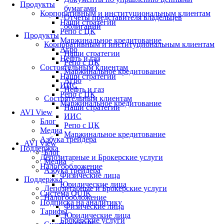
Продукты
бумагами
Корпоративным и институциональным клиентам
Отчеты представителя владельцев
Наши стратегии
облигаций
Репо с ЦК
Продукты
Маржинальное кредитование
Корпоративным и институциональным клиентам
Агро
Наши стратегии
Нефть и газ
Репо с ЦК
Состоятельным клиентам
Маржинальное кредитование
Наши стратегии
Агро
ИИС
Нефть и газ
Репо с ЦК
Состоятельным клиентам
Маржинальное кредитование
Наши стратегии
AVI View
ИИС
Блог
Репо с ЦК
Медиа
Маржинальное кредитование
Азбука трейдера
AVI View
Поддержка
Блог
Депозитарные и Брокерские услуги
Медиа
Налогообложение
Азбука трейдера
Физические лица
Поддержка
Юридические лица
Депозитарные и Брокерские услуги
Система QUIK
Налогообложение
Подписка на аналитику
Физические лица
Тарифы
Юридические лица
Брокерские услуги