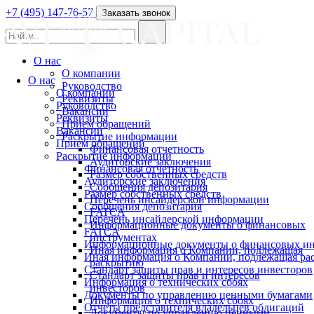
+7 (495) 147-76-57
Заказать звонок
О нас
О компании
О нас
Руководство
О компании
Реквизиты
Руководство
Вакансии
Реквизиты
Прием обращений
Вакансии
Раскрытие информации
Прием обращений
Финансовая отчетность
Раскрытие информации
Аудиторские заключения
Финансовая отчетность
Размер собственных средств
Аудиторские заключения
Сообщения депозитария
Размер собственных средств
Перечень инсайдерской информации
Сообщения депозитария
FATCA
Перечень инсайдерской информации
Информационные документы о финансовых
FATCA
инструментах
Информационные документы о финансовых ин
Иная информация о Компании, подлежащая
Иная информация о Компании, подлежащая р
раскрытию
Стандарт защиты прав и интересов инвесторов
Стандарт защиты прав и интересов
Информация о технических сбоях
инвесторов
Документы по управлению ценными бумагами
Информация о технических сбоях
Отчеты представителя владельцев облигаций
Документы по управлению ценными