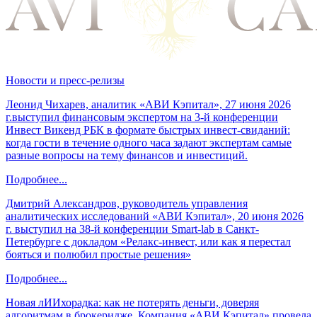
Новости и пресс-релизы
Леонид Чихарев, аналитик «АВИ Кэпитал», 27 июня 2026
г.выступил финансовым экспертом на 3-й конференции
Инвест Викенд РБК в формате быстрых инвест-свиданий:
когда гости в течение одного часа задают экспертам самые
разные вопросы на тему финансов и инвестиций.
Подробнее...
Дмитрий Александров, руководитель управления
аналитических исследований «АВИ Кэпитал», 20 июня 2026
г. выступил на 38-й конференции Smart-lab в Санкт-
Петербурге с докладом «Релакс-инвест, или как я перестал
бояться и полюбил простые решения»
Подробнее...
Новая лИИхорадка: как не потерять деньги, доверяя
алгоритмам в брокеридже. Компания «АВИ Кэпитал» провела