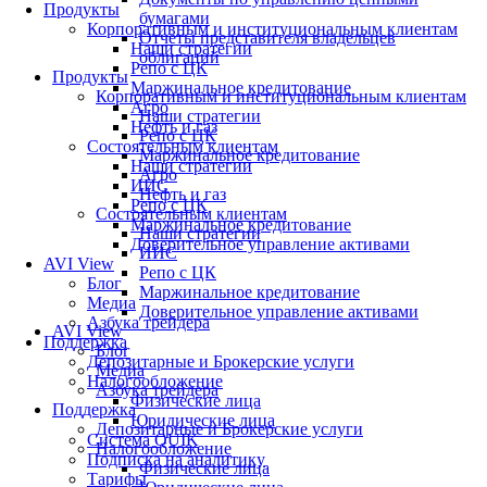
Продукты
бумагами
Корпоративным и институциональным клиентам
Отчеты представителя владельцев
Наши стратегии
облигаций
Репо с ЦК
Продукты
Маржинальное кредитование
Корпоративным и институциональным клиентам
Агро
Наши стратегии
Нефть и газ
Репо с ЦК
Состоятельным клиентам
Маржинальное кредитование
Наши стратегии
Агро
ИИС
Нефть и газ
Репо с ЦК
Состоятельным клиентам
Маржинальное кредитование
Наши стратегии
Доверительное управление активами
ИИС
AVI View
Репо с ЦК
Блог
Маржинальное кредитование
Медиа
Доверительное управление активами
Азбука трейдера
AVI View
Поддержка
Блог
Депозитарные и Брокерские услуги
Медиа
Налогообложение
Азбука трейдера
Физические лица
Поддержка
Юридические лица
Депозитарные и Брокерские услуги
Система QUIK
Налогообложение
Подписка на аналитику
Физические лица
Тарифы