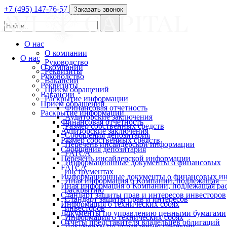
+7 (495) 147-76-57
Заказать звонок
О нас
О компании
О нас
Руководство
О компании
Реквизиты
Руководство
Вакансии
Реквизиты
Прием обращений
Вакансии
Раскрытие информации
Прием обращений
Финансовая отчетность
Раскрытие информации
Аудиторские заключения
Финансовая отчетность
Размер собственных средств
Аудиторские заключения
Сообщения депозитария
Размер собственных средств
Перечень инсайдерской информации
Сообщения депозитария
FATCA
Перечень инсайдерской информации
Информационные документы о финансовых
FATCA
инструментах
Информационные документы о финансовых ин
Иная информация о Компании, подлежащая
Иная информация о Компании, подлежащая р
раскрытию
Стандарт защиты прав и интересов инвесторов
Стандарт защиты прав и интересов
Информация о технических сбоях
инвесторов
Документы по управлению ценными бумагами
Информация о технических сбоях
Отчеты представителя владельцев облигаций
Документы по управлению ценными