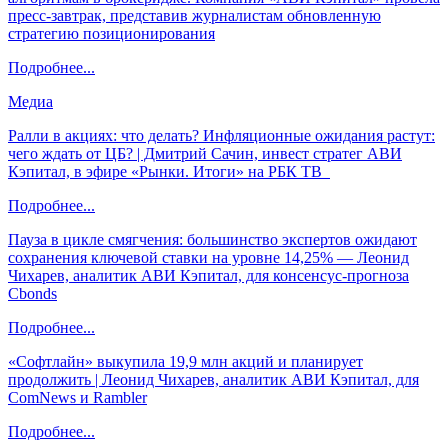
пресс-завтрак, представив журналистам обновленную
стратегию позиционирования
Подробнее...
Медиа
Ралли в акциях: что делать? Инфляционные ожидания растут:
чего ждать от ЦБ? | Дмитрий Сачин, инвест стратег АВИ
Кэпитал, в эфире «Рынки. Итоги» на РБК ТВ
Подробнее...
Пауза в цикле смягчения: большинство экспертов ожидают
сохранения ключевой ставки на уровне 14,25% — Леонид
Чихарев, аналитик АВИ Кэпитал, для консенсус-прогноза
Cbonds
Подробнее...
«Софтлайн» выкупила 19,9 млн акций и планирует
продолжить | Леонид Чихарев, аналитик АВИ Кэпитал, для
ComNews и Rambler
Подробнее...