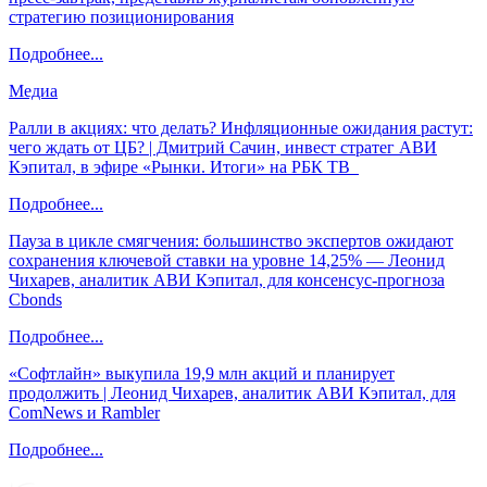
стратегию позиционирования
Подробнее...
Медиа
Ралли в акциях: что делать? Инфляционные ожидания растут:
чего ждать от ЦБ? | Дмитрий Сачин, инвест стратег АВИ
Кэпитал, в эфире «Рынки. Итоги» на РБК ТВ
Подробнее...
Пауза в цикле смягчения: большинство экспертов ожидают
сохранения ключевой ставки на уровне 14,25% — Леонид
Чихарев, аналитик АВИ Кэпитал, для консенсус-прогноза
Cbonds
Подробнее...
«Софтлайн» выкупила 19,9 млн акций и планирует
продолжить | Леонид Чихарев, аналитик АВИ Кэпитал, для
ComNews и Rambler
Подробнее...