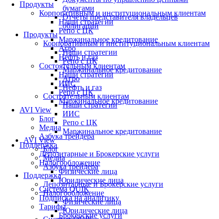
Продукты
бумагами
Корпоративным и институциональным клиентам
Отчеты представителя владельцев
Наши стратегии
облигаций
Репо с ЦК
Продукты
Маржинальное кредитование
Корпоративным и институциональным клиентам
Агро
Наши стратегии
Нефть и газ
Репо с ЦК
Состоятельным клиентам
Маржинальное кредитование
Наши стратегии
Агро
ИИС
Нефть и газ
Репо с ЦК
Состоятельным клиентам
Маржинальное кредитование
Наши стратегии
AVI View
ИИС
Блог
Репо с ЦК
Медиа
Маржинальное кредитование
Азбука трейдера
AVI View
Поддержка
Блог
Депозитарные и Брокерские услуги
Медиа
Налогообложение
Азбука трейдера
Физические лица
Поддержка
Юридические лица
Депозитарные и Брокерские услуги
Система QUIK
Налогообложение
Подписка на аналитику
Физические лица
Тарифы
Юридические лица
Брокерские услуги