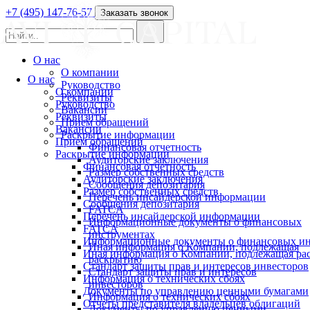
+7 (495) 147-76-57
Заказать звонок
О нас
О компании
О нас
Руководство
О компании
Реквизиты
Руководство
Вакансии
Реквизиты
Прием обращений
Вакансии
Раскрытие информации
Прием обращений
Финансовая отчетность
Раскрытие информации
Аудиторские заключения
Финансовая отчетность
Размер собственных средств
Аудиторские заключения
Сообщения депозитария
Размер собственных средств
Перечень инсайдерской информации
Сообщения депозитария
FATCA
Перечень инсайдерской информации
Информационные документы о финансовых
FATCA
инструментах
Информационные документы о финансовых ин
Иная информация о Компании, подлежащая
Иная информация о Компании, подлежащая р
раскрытию
Стандарт защиты прав и интересов инвесторов
Стандарт защиты прав и интересов
Информация о технических сбоях
инвесторов
Документы по управлению ценными бумагами
Информация о технических сбоях
Отчеты представителя владельцев облигаций
Документы по управлению ценными