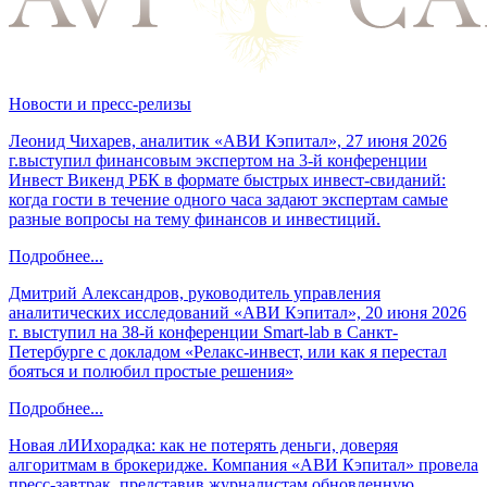
Новости и пресс-релизы
Леонид Чихарев, аналитик «АВИ Кэпитал», 27 июня 2026
г.выступил финансовым экспертом на 3-й конференции
Инвест Викенд РБК в формате быстрых инвест-свиданий:
когда гости в течение одного часа задают экспертам самые
разные вопросы на тему финансов и инвестиций.
Подробнее...
Дмитрий Александров, руководитель управления
аналитических исследований «АВИ Кэпитал», 20 июня 2026
г. выступил на 38-й конференции Smart-lab в Санкт-
Петербурге с докладом «Релакс-инвест, или как я перестал
бояться и полюбил простые решения»
Подробнее...
Новая лИИхорадка: как не потерять деньги, доверяя
алгоритмам в брокеридже. Компания «АВИ Кэпитал» провела
пресс-завтрак, представив журналистам обновленную