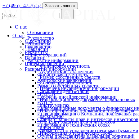
+7 (495) 147-76-57
Заказать звонок
О нас
О компании
О нас
Руководство
О компании
Реквизиты
Руководство
Вакансии
Реквизиты
Прием обращений
Вакансии
Раскрытие информации
Прием обращений
Финансовая отчетность
Раскрытие информации
Аудиторские заключения
Финансовая отчетность
Размер собственных средств
Аудиторские заключения
Сообщения депозитария
Размер собственных средств
Перечень инсайдерской информации
Сообщения депозитария
FATCA
Перечень инсайдерской информации
Информационные документы о финансовых
FATCA
инструментах
Информационные документы о финансовых ин
Иная информация о Компании, подлежащая
Иная информация о Компании, подлежащая р
раскрытию
Стандарт защиты прав и интересов инвесторов
Стандарт защиты прав и интересов
Информация о технических сбоях
инвесторов
Документы по управлению ценными бумагами
Информация о технических сбоях
Отчеты представителя владельцев облигаций
Документы по управлению ценными