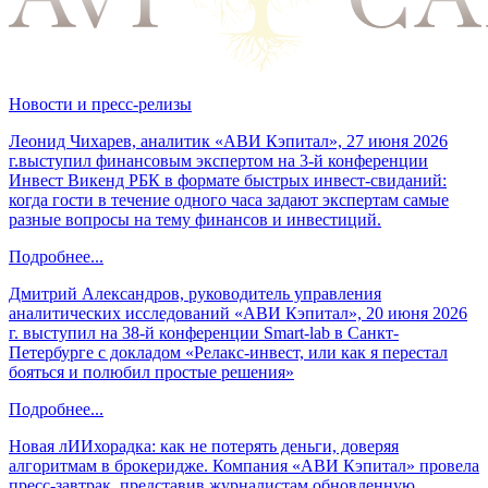
Новости и пресс-релизы
Леонид Чихарев, аналитик «АВИ Кэпитал», 27 июня 2026
г.выступил финансовым экспертом на 3-й конференции
Инвест Викенд РБК в формате быстрых инвест-свиданий:
когда гости в течение одного часа задают экспертам самые
разные вопросы на тему финансов и инвестиций.
Подробнее...
Дмитрий Александров, руководитель управления
аналитических исследований «АВИ Кэпитал», 20 июня 2026
г. выступил на 38-й конференции Smart-lab в Санкт-
Петербурге с докладом «Релакс-инвест, или как я перестал
бояться и полюбил простые решения»
Подробнее...
Новая лИИхорадка: как не потерять деньги, доверяя
алгоритмам в брокеридже. Компания «АВИ Кэпитал» провела
пресс-завтрак, представив журналистам обновленную