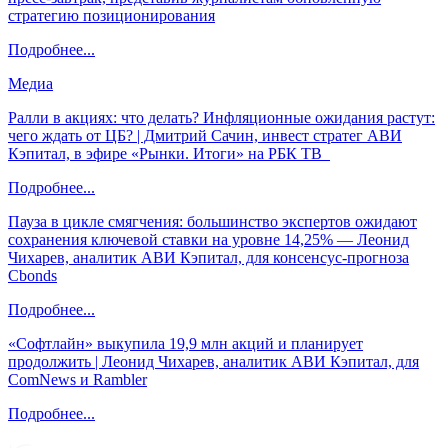
стратегию позиционирования
Подробнее...
Медиа
Ралли в акциях: что делать? Инфляционные ожидания растут:
чего ждать от ЦБ? | Дмитрий Сачин, инвест стратег АВИ
Кэпитал, в эфире «Рынки. Итоги» на РБК ТВ
Подробнее...
Пауза в цикле смягчения: большинство экспертов ожидают
сохранения ключевой ставки на уровне 14,25% — Леонид
Чихарев, аналитик АВИ Кэпитал, для консенсус-прогноза
Cbonds
Подробнее...
«Софтлайн» выкупила 19,9 млн акций и планирует
продолжить | Леонид Чихарев, аналитик АВИ Кэпитал, для
ComNews и Rambler
Подробнее...