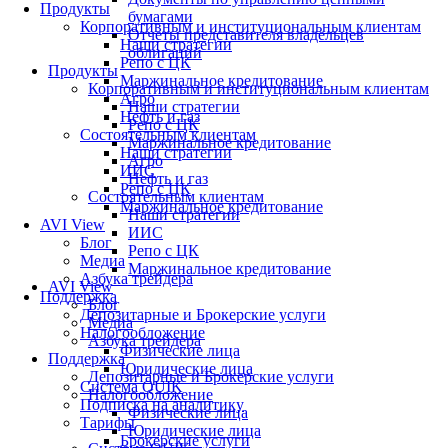
Продукты
бумагами
Корпоративным и институциональным клиентам
Отчеты представителя владельцев
Наши стратегии
облигаций
Репо с ЦК
Продукты
Маржинальное кредитование
Корпоративным и институциональным клиентам
Агро
Наши стратегии
Нефть и газ
Репо с ЦК
Состоятельным клиентам
Маржинальное кредитование
Наши стратегии
Агро
ИИС
Нефть и газ
Репо с ЦК
Состоятельным клиентам
Маржинальное кредитование
Наши стратегии
AVI View
ИИС
Блог
Репо с ЦК
Медиа
Маржинальное кредитование
Азбука трейдера
AVI View
Поддержка
Блог
Депозитарные и Брокерские услуги
Медиа
Налогообложение
Азбука трейдера
Физические лица
Поддержка
Юридические лица
Депозитарные и Брокерские услуги
Система QUIK
Налогообложение
Подписка на аналитику
Физические лица
Тарифы
Юридические лица
Брокерские услуги