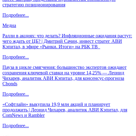
стратегию позиционирования
Подробнее...
Медиа
Ралли в акциях: что делать? Инфляционные ожидания растут:
чего ждать от ЦБ? | Дмитрий Сачин, инвест стратег АВИ
Кэпитал, в эфире «Рынки. Итоги» на РБК ТВ
Подробнее...
Пауза в цикле смягчения: большинство экспертов ожидают
сохранения ключевой ставки на уровне 14,25% — Леонид
Чихарев, аналитик АВИ Кэпитал, для консенсус-прогноза
Cbonds
Подробнее...
«Софтлайн» выкупила 19,9 млн акций и планирует
продолжить | Леонид Чихарев, аналитик АВИ Кэпитал, для
ComNews и Rambler
Подробнее...