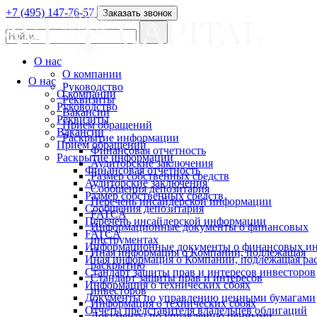
+7 (495) 147-76-57
Заказать звонок
О нас
О компании
О нас
Руководство
О компании
Реквизиты
Руководство
Вакансии
Реквизиты
Прием обращений
Вакансии
Раскрытие информации
Прием обращений
Финансовая отчетность
Раскрытие информации
Аудиторские заключения
Финансовая отчетность
Размер собственных средств
Аудиторские заключения
Сообщения депозитария
Размер собственных средств
Перечень инсайдерской информации
Сообщения депозитария
FATCA
Перечень инсайдерской информации
Информационные документы о финансовых
FATCA
инструментах
Информационные документы о финансовых ин
Иная информация о Компании, подлежащая
Иная информация о Компании, подлежащая р
раскрытию
Стандарт защиты прав и интересов инвесторов
Стандарт защиты прав и интересов
Информация о технических сбоях
инвесторов
Документы по управлению ценными бумагами
Информация о технических сбоях
Отчеты представителя владельцев облигаций
Документы по управлению ценными