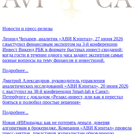
Новости и пресс-релизы
Леонид Чихарев, аналитик «АВИ Кэпитал», 27 июня 2026
г.выступил финансовым экспертом на 3-й конференции
Инвест Викенд РБК в формате быстрых инвест-свиданий:
когда гости в течение одного часа задают экспертам самые
разные вопросы на тему финансов и инвестиций.
Подробнее...
Дмитрий Александров, руководитель управления
аналитических исследований «АВИ Кэпитал», 20 июня 2026
г. выступил на 38-й конференции Smart-lab в Санкт-
Петербурге с докладом «Релакс-инвест, или как я перестал
бояться и полюбил простые решения»
Подробнее...
Новая лИИхорадка: как не потерять деньги, доверяя
алгоритмам в брокеридже. Компания «АВИ Кэпитал» провела
пресс-завтрак, представив журналистам обновленную