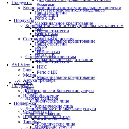
Продукты
бумагами
Корпоративным и институциональным клиентам
Отчеты представителя владельцев
Наши стратегии
облигаций
Репо с ЦК
Продукты
Маржинальное кредитование
Корпоративным и институциональным клиентам
Агро
Наши стратегии
Нефть и газ
Репо с ЦК
Состоятельным клиентам
Маржинальное кредитование
Наши стратегии
Агро
ИИС
Нефть и газ
Репо с ЦК
Состоятельным клиентам
Маржинальное кредитование
Наши стратегии
AVI View
ИИС
Блог
Репо с ЦК
Медиа
Маржинальное кредитование
Азбука трейдера
AVI View
Поддержка
Блог
Депозитарные и Брокерские услуги
Медиа
Налогообложение
Азбука трейдера
Физические лица
Поддержка
Юридические лица
Депозитарные и Брокерские услуги
Система QUIK
Налогообложение
Подписка на аналитику
Физические лица
Тарифы
Юридические лица
Брокерские услуги