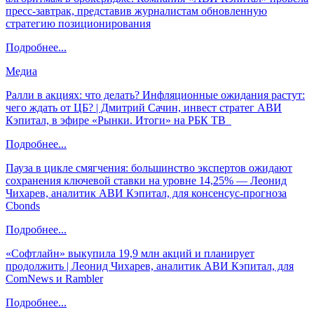
пресс-завтрак, представив журналистам обновленную
стратегию позиционирования
Подробнее...
Медиа
Ралли в акциях: что делать? Инфляционные ожидания растут:
чего ждать от ЦБ? | Дмитрий Сачин, инвест стратег АВИ
Кэпитал, в эфире «Рынки. Итоги» на РБК ТВ
Подробнее...
Пауза в цикле смягчения: большинство экспертов ожидают
сохранения ключевой ставки на уровне 14,25% — Леонид
Чихарев, аналитик АВИ Кэпитал, для консенсус-прогноза
Cbonds
Подробнее...
«Софтлайн» выкупила 19,9 млн акций и планирует
продолжить | Леонид Чихарев, аналитик АВИ Кэпитал, для
ComNews и Rambler
Подробнее...