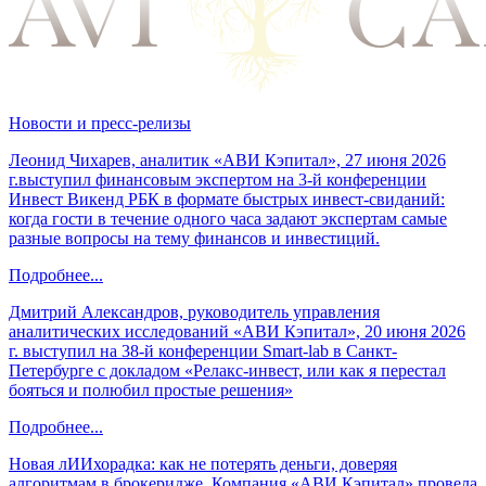
Новости и пресс-релизы
Леонид Чихарев, аналитик «АВИ Кэпитал», 27 июня 2026
г.выступил финансовым экспертом на 3-й конференции
Инвест Викенд РБК в формате быстрых инвест-свиданий:
когда гости в течение одного часа задают экспертам самые
разные вопросы на тему финансов и инвестиций.
Подробнее...
Дмитрий Александров, руководитель управления
аналитических исследований «АВИ Кэпитал», 20 июня 2026
г. выступил на 38-й конференции Smart-lab в Санкт-
Петербурге с докладом «Релакс-инвест, или как я перестал
бояться и полюбил простые решения»
Подробнее...
Новая лИИхорадка: как не потерять деньги, доверяя
алгоритмам в брокеридже. Компания «АВИ Кэпитал» провела