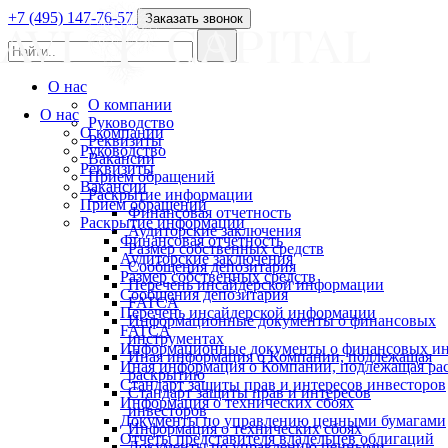
+7 (495) 147-76-57
Заказать звонок
О нас
О компании
О нас
Руководство
О компании
Реквизиты
Руководство
Вакансии
Реквизиты
Прием обращений
Вакансии
Раскрытие информации
Прием обращений
Финансовая отчетность
Раскрытие информации
Аудиторские заключения
Финансовая отчетность
Размер собственных средств
Аудиторские заключения
Сообщения депозитария
Размер собственных средств
Перечень инсайдерской информации
Сообщения депозитария
FATCA
Перечень инсайдерской информации
Информационные документы о финансовых
FATCA
инструментах
Информационные документы о финансовых ин
Иная информация о Компании, подлежащая
Иная информация о Компании, подлежащая р
раскрытию
Стандарт защиты прав и интересов инвесторов
Стандарт защиты прав и интересов
Информация о технических сбоях
инвесторов
Документы по управлению ценными бумагами
Информация о технических сбоях
Отчеты представителя владельцев облигаций
Документы по управлению ценными