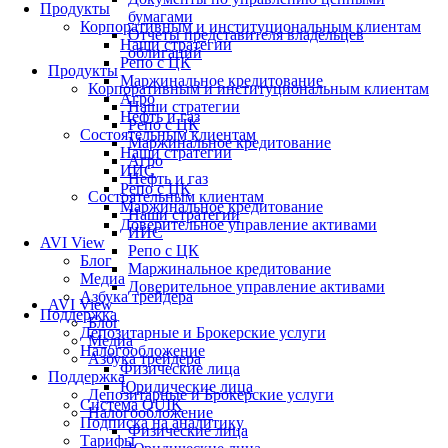
Продукты
бумагами
Корпоративным и институциональным клиентам
Отчеты представителя владельцев
Наши стратегии
облигаций
Репо с ЦК
Продукты
Маржинальное кредитование
Корпоративным и институциональным клиентам
Агро
Наши стратегии
Нефть и газ
Репо с ЦК
Состоятельным клиентам
Маржинальное кредитование
Наши стратегии
Агро
ИИС
Нефть и газ
Репо с ЦК
Состоятельным клиентам
Маржинальное кредитование
Наши стратегии
Доверительное управление активами
ИИС
AVI View
Репо с ЦК
Блог
Маржинальное кредитование
Медиа
Доверительное управление активами
Азбука трейдера
AVI View
Поддержка
Блог
Депозитарные и Брокерские услуги
Медиа
Налогообложение
Азбука трейдера
Физические лица
Поддержка
Юридические лица
Депозитарные и Брокерские услуги
Система QUIK
Налогообложение
Подписка на аналитику
Физические лица
Тарифы