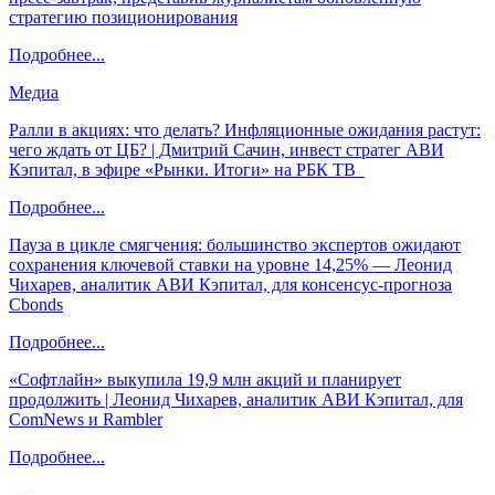
стратегию позиционирования
Подробнее...
Медиа
Ралли в акциях: что делать? Инфляционные ожидания растут:
чего ждать от ЦБ? | Дмитрий Сачин, инвест стратег АВИ
Кэпитал, в эфире «Рынки. Итоги» на РБК ТВ
Подробнее...
Пауза в цикле смягчения: большинство экспертов ожидают
сохранения ключевой ставки на уровне 14,25% — Леонид
Чихарев, аналитик АВИ Кэпитал, для консенсус-прогноза
Cbonds
Подробнее...
«Софтлайн» выкупила 19,9 млн акций и планирует
продолжить | Леонид Чихарев, аналитик АВИ Кэпитал, для
ComNews и Rambler
Подробнее...