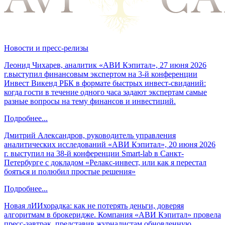
Новости и пресс-релизы
Леонид Чихарев, аналитик «АВИ Кэпитал», 27 июня 2026
г.выступил финансовым экспертом на 3-й конференции
Инвест Викенд РБК в формате быстрых инвест-свиданий:
когда гости в течение одного часа задают экспертам самые
разные вопросы на тему финансов и инвестиций.
Подробнее...
Дмитрий Александров, руководитель управления
аналитических исследований «АВИ Кэпитал», 20 июня 2026
г. выступил на 38-й конференции Smart-lab в Санкт-
Петербурге с докладом «Релакс-инвест, или как я перестал
бояться и полюбил простые решения»
Подробнее...
Новая лИИхорадка: как не потерять деньги, доверяя
алгоритмам в брокеридже. Компания «АВИ Кэпитал» провела
пресс-завтрак, представив журналистам обновленную