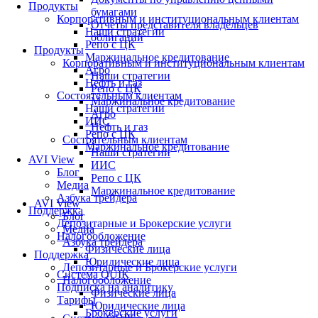
Продукты
бумагами
Корпоративным и институциональным клиентам
Отчеты представителя владельцев
Наши стратегии
облигаций
Репо с ЦК
Продукты
Маржинальное кредитование
Корпоративным и институциональным клиентам
Агро
Наши стратегии
Нефть и газ
Репо с ЦК
Состоятельным клиентам
Маржинальное кредитование
Наши стратегии
Агро
ИИС
Нефть и газ
Репо с ЦК
Состоятельным клиентам
Маржинальное кредитование
Наши стратегии
AVI View
ИИС
Блог
Репо с ЦК
Медиа
Маржинальное кредитование
Азбука трейдера
AVI View
Поддержка
Блог
Депозитарные и Брокерские услуги
Медиа
Налогообложение
Азбука трейдера
Физические лица
Поддержка
Юридические лица
Депозитарные и Брокерские услуги
Система QUIK
Налогообложение
Подписка на аналитику
Физические лица
Тарифы
Юридические лица
Брокерские услуги