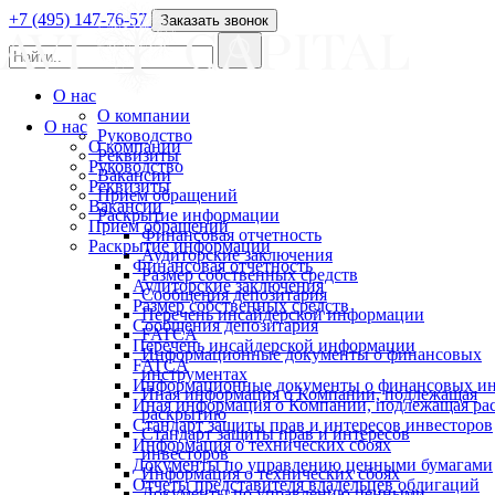
+7 (495) 147-76-57
Заказать звонок
О нас
О компании
О нас
Руководство
О компании
Реквизиты
Руководство
Вакансии
Реквизиты
Прием обращений
Вакансии
Раскрытие информации
Прием обращений
Финансовая отчетность
Раскрытие информации
Аудиторские заключения
Финансовая отчетность
Размер собственных средств
Аудиторские заключения
Сообщения депозитария
Размер собственных средств
Перечень инсайдерской информации
Сообщения депозитария
FATCA
Перечень инсайдерской информации
Информационные документы о финансовых
FATCA
инструментах
Информационные документы о финансовых ин
Иная информация о Компании, подлежащая
Иная информация о Компании, подлежащая р
раскрытию
Стандарт защиты прав и интересов инвесторов
Стандарт защиты прав и интересов
Информация о технических сбоях
инвесторов
Документы по управлению ценными бумагами
Информация о технических сбоях
Отчеты представителя владельцев облигаций
Документы по управлению ценными