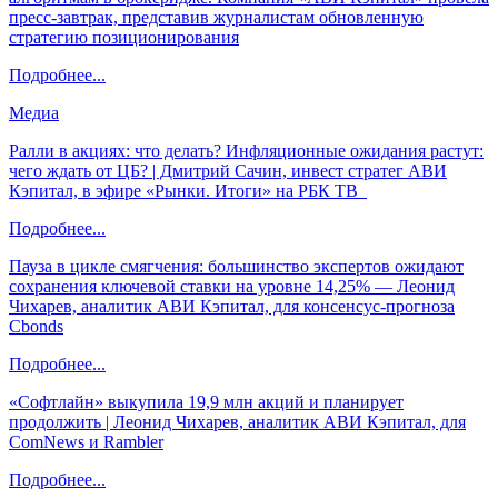
пресс-завтрак, представив журналистам обновленную
стратегию позиционирования
Подробнее...
Медиа
Ралли в акциях: что делать? Инфляционные ожидания растут:
чего ждать от ЦБ? | Дмитрий Сачин, инвест стратег АВИ
Кэпитал, в эфире «Рынки. Итоги» на РБК ТВ
Подробнее...
Пауза в цикле смягчения: большинство экспертов ожидают
сохранения ключевой ставки на уровне 14,25% — Леонид
Чихарев, аналитик АВИ Кэпитал, для консенсус-прогноза
Cbonds
Подробнее...
«Софтлайн» выкупила 19,9 млн акций и планирует
продолжить | Леонид Чихарев, аналитик АВИ Кэпитал, для
ComNews и Rambler
Подробнее...