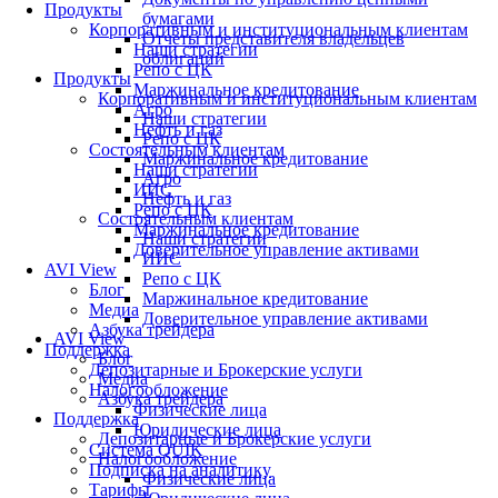
Продукты
бумагами
Корпоративным и институциональным клиентам
Отчеты представителя владельцев
Наши стратегии
облигаций
Репо с ЦК
Продукты
Маржинальное кредитование
Корпоративным и институциональным клиентам
Агро
Наши стратегии
Нефть и газ
Репо с ЦК
Состоятельным клиентам
Маржинальное кредитование
Наши стратегии
Агро
ИИС
Нефть и газ
Репо с ЦК
Состоятельным клиентам
Маржинальное кредитование
Наши стратегии
Доверительное управление активами
ИИС
AVI View
Репо с ЦК
Блог
Маржинальное кредитование
Медиа
Доверительное управление активами
Азбука трейдера
AVI View
Поддержка
Блог
Депозитарные и Брокерские услуги
Медиа
Налогообложение
Азбука трейдера
Физические лица
Поддержка
Юридические лица
Депозитарные и Брокерские услуги
Система QUIK
Налогообложение
Подписка на аналитику
Физические лица
Тарифы