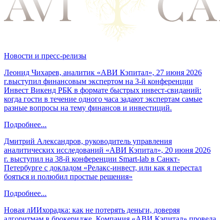
Новости и пресс-релизы
Леонид Чихарев, аналитик «АВИ Кэпитал», 27 июня 2026
г.выступил финансовым экспертом на 3-й конференции
Инвест Викенд РБК в формате быстрых инвест-свиданий:
когда гости в течение одного часа задают экспертам самые
разные вопросы на тему финансов и инвестиций.
Подробнее...
Дмитрий Александров, руководитель управления
аналитических исследований «АВИ Кэпитал», 20 июня 2026
г. выступил на 38-й конференции Smart-lab в Санкт-
Петербурге с докладом «Релакс-инвест, или как я перестал
бояться и полюбил простые решения»
Подробнее...
Новая лИИхорадка: как не потерять деньги, доверяя
алгоритмам в брокеридже. Компания «АВИ Кэпитал» провела