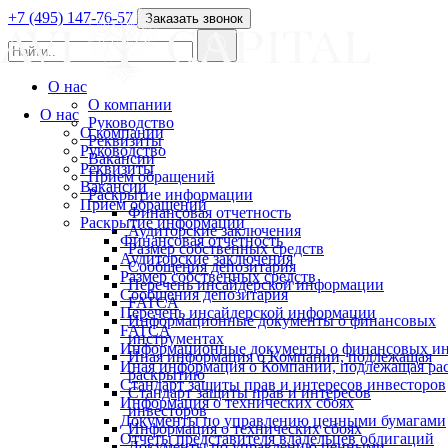
+7 (495) 147-76-57
Заказать звонок
О нас
О компании
О нас
Руководство
О компании
Реквизиты
Руководство
Вакансии
Реквизиты
Прием обращений
Вакансии
Раскрытие информации
Прием обращений
Финансовая отчетность
Раскрытие информации
Аудиторские заключения
Финансовая отчетность
Размер собственных средств
Аудиторские заключения
Сообщения депозитария
Размер собственных средств
Перечень инсайдерской информации
Сообщения депозитария
FATCA
Перечень инсайдерской информации
Информационные документы о финансовых
FATCA
инструментах
Информационные документы о финансовых ин
Иная информация о Компании, подлежащая
Иная информация о Компании, подлежащая р
раскрытию
Стандарт защиты прав и интересов инвесторов
Стандарт защиты прав и интересов
Информация о технических сбоях
инвесторов
Документы по управлению ценными бумагами
Информация о технических сбоях
Отчеты представителя владельцев облигаций
Документы по управлению ценными