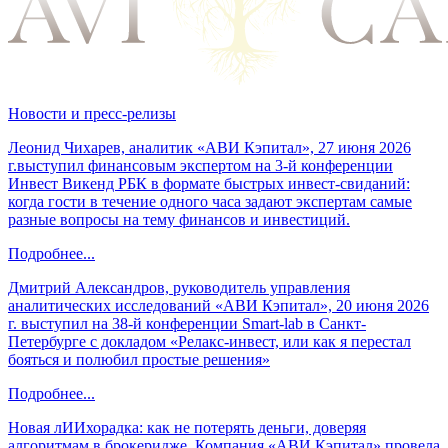
Новости и пресс-релизы
Леонид Чихарев, аналитик «АВИ Кэпитал», 27 июня 2026
г.выступил финансовым экспертом на 3-й конференции
Инвест Викенд РБК в формате быстрых инвест-свиданий:
когда гости в течение одного часа задают экспертам самые
разные вопросы на тему финансов и инвестиций.
Подробнее...
Дмитрий Александров, руководитель управления
аналитических исследований «АВИ Кэпитал», 20 июня 2026
г. выступил на 38-й конференции Smart-lab в Санкт-
Петербурге с докладом «Релакс-инвест, или как я перестал
бояться и полюбил простые решения»
Подробнее...
Новая лИИхорадка: как не потерять деньги, доверяя
алгоритмам в брокеридже. Компания «АВИ Кэпитал» провела