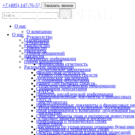
+7 (495) 147-76-57
Заказать звонок
О нас
О компании
О нас
Руководство
О компании
Реквизиты
Руководство
Вакансии
Реквизиты
Прием обращений
Вакансии
Раскрытие информации
Прием обращений
Финансовая отчетность
Раскрытие информации
Аудиторские заключения
Финансовая отчетность
Размер собственных средств
Аудиторские заключения
Сообщения депозитария
Размер собственных средств
Перечень инсайдерской информации
Сообщения депозитария
FATCA
Перечень инсайдерской информации
Информационные документы о финансовых
FATCA
инструментах
Информационные документы о финансовых ин
Иная информация о Компании, подлежащая
Иная информация о Компании, подлежащая р
раскрытию
Стандарт защиты прав и интересов инвесторов
Стандарт защиты прав и интересов
Информация о технических сбоях
инвесторов
Документы по управлению ценными бумагами
Информация о технических сбоях
Отчеты представителя владельцев облигаций
Документы по управлению ценными