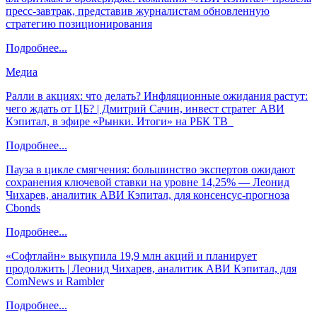
пресс-завтрак, представив журналистам обновленную
стратегию позиционирования
Подробнее...
Медиа
Ралли в акциях: что делать? Инфляционные ожидания растут:
чего ждать от ЦБ? | Дмитрий Сачин, инвест стратег АВИ
Кэпитал, в эфире «Рынки. Итоги» на РБК ТВ
Подробнее...
Пауза в цикле смягчения: большинство экспертов ожидают
сохранения ключевой ставки на уровне 14,25% — Леонид
Чихарев, аналитик АВИ Кэпитал, для консенсус-прогноза
Cbonds
Подробнее...
«Софтлайн» выкупила 19,9 млн акций и планирует
продолжить | Леонид Чихарев, аналитик АВИ Кэпитал, для
ComNews и Rambler
Подробнее...