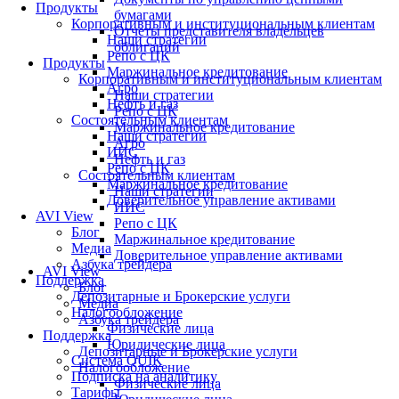
Продукты
бумагами
Корпоративным и институциональным клиентам
Отчеты представителя владельцев
Наши стратегии
облигаций
Репо с ЦК
Продукты
Маржинальное кредитование
Корпоративным и институциональным клиентам
Агро
Наши стратегии
Нефть и газ
Репо с ЦК
Состоятельным клиентам
Маржинальное кредитование
Наши стратегии
Агро
ИИС
Нефть и газ
Репо с ЦК
Состоятельным клиентам
Маржинальное кредитование
Наши стратегии
Доверительное управление активами
ИИС
AVI View
Репо с ЦК
Блог
Маржинальное кредитование
Медиа
Доверительное управление активами
Азбука трейдера
AVI View
Поддержка
Блог
Депозитарные и Брокерские услуги
Медиа
Налогообложение
Азбука трейдера
Физические лица
Поддержка
Юридические лица
Депозитарные и Брокерские услуги
Система QUIK
Налогообложение
Подписка на аналитику
Физические лица
Тарифы