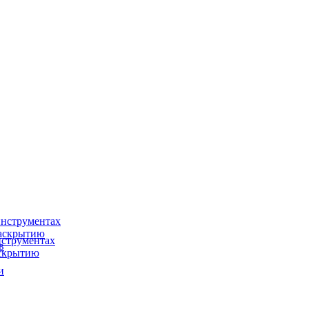
нструментах
раскрытию
струментах
в
аскрытию
и