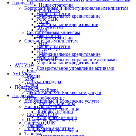
Продукты
Наши стратегии
Корпоративным и институциональным клиентам
Репо с ЦК
Наши стратегии
Маржинальное кредитование
Репо с ЦК
Агро
Маржинальное кредитование
Нефть и газ
Агро
Состоятельным клиентам
Нефть и газ
Наши стратегии
Состоятельным клиентам
ИИС
Наши стратегии
Репо с ЦК
ИИС
Маржинальное кредитование
Репо с ЦК
Доверительное управление активами
Маржинальное кредитование
AVI View
Доверительное управление активами
Блог
AVI View
Медиа
Блог
Азбука трейдера
Медиа
Поддержка
Азбука трейдера
Депозитарные и Брокерские услуги
Поддержка
Налогообложение
Депозитарные и Брокерские услуги
Физические лица
Налогообложение
Юридические лица
Физические лица
Система QUIK
Юридические лица
Подписка на аналитику
Система QUIK
Тарифы
Подписка на аналитику
Брокерские услуги
Тарифы