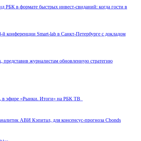
д РБК в формате быстрых инвест-свиданий: когда гости в
-й конференции Smart-lab в Санкт-Петербурге с докладом
ак, представив журналистам обновленную стратегию
л, в эфире «Рынки. Итоги» на РБК ТВ
аналитик АВИ Кэпитал, для консенсус-прогноза Cbonds