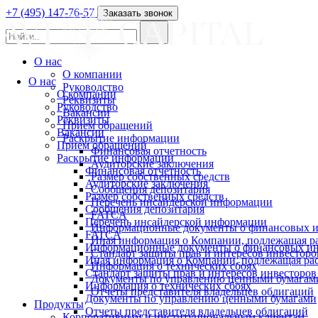
+7 (495) 147-76-57
Заказать звонок
О нас
О компании
О нас
Руководство
О компании
Реквизиты
Руководство
Вакансии
Реквизиты
Прием обращений
Вакансии
Раскрытие информации
Прием обращений
Финансовая отчетность
Раскрытие информации
Аудиторские заключения
Финансовая отчетность
Размер собственных средств
Аудиторские заключения
Сообщения депозитария
Размер собственных средств
Перечень инсайдерской информации
Сообщения депозитария
FATCA
Перечень инсайдерской информации
Информационные документы о финансовых и
FATCA
Иная информация о Компании, подлежащая 
Информационные документы о финансовых ин
Стандарт защиты прав и интересов инвесторо
Иная информация о Компании, подлежащая р
Информация о технических сбоях
Стандарт защиты прав и интересов инвесторов
Документы по управлению ценными бумагам
Информация о технических сбоях
Отчеты представителя владельцев облигаций
Документы по управлению ценными бумагами
Продукты
Отчеты представителя владельцев облигаций
Корпоративным и институциональным клиентам