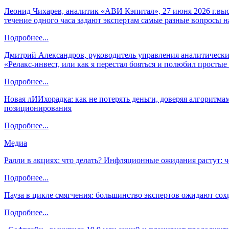
Леонид Чихарев, аналитик «АВИ Кэпитал», 27 июня 2026 г.вы
течение одного часа задают экспертам самые разные вопросы н
Подробнее...
Дмитрий Александров, руководитель управления аналитических
«Релакс-инвест, или как я перестал бояться и полюбил просты
Подробнее...
Новая лИИхорадка: как не потерять деньги, доверяя алгоритм
позиционирования
Подробнее...
Медиа
Ралли в акциях: что делать? Инфляционные ожидания растут: 
Подробнее...
Пауза в цикле смягчения: большинство экспертов ожидают сох
Подробнее...