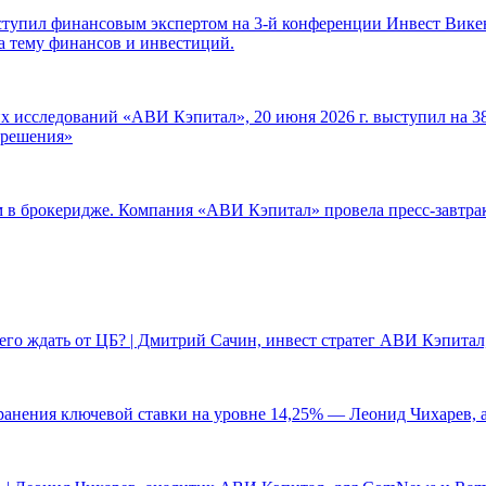
ступил финансовым экспертом на 3-й конференции Инвест Викен
а тему финансов и инвестиций.
 исследований «АВИ Кэпитал», 20 июня 2026 г. выступил на 38
е решения»
ам в брокеридже. Компания «АВИ Кэпитал» провела пресс-завтр
чего ждать от ЦБ? | Дмитрий Сачин, инвест стратег АВИ Кэпита
ранения ключевой ставки на уровне 14,25% — Леонид Чихарев, 