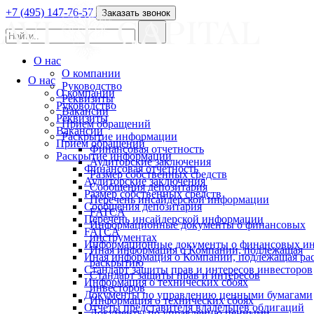
+7 (495) 147-76-57
Заказать звонок
О нас
О компании
О нас
Руководство
О компании
Реквизиты
Руководство
Вакансии
Реквизиты
Прием обращений
Вакансии
Раскрытие информации
Прием обращений
Финансовая отчетность
Раскрытие информации
Аудиторские заключения
Финансовая отчетность
Размер собственных средств
Аудиторские заключения
Сообщения депозитария
Размер собственных средств
Перечень инсайдерской информации
Сообщения депозитария
FATCA
Перечень инсайдерской информации
Информационные документы о финансовых
FATCA
инструментах
Информационные документы о финансовых ин
Иная информация о Компании, подлежащая
Иная информация о Компании, подлежащая р
раскрытию
Стандарт защиты прав и интересов инвесторов
Стандарт защиты прав и интересов
Информация о технических сбоях
инвесторов
Документы по управлению ценными бумагами
Информация о технических сбоях
Отчеты представителя владельцев облигаций
Документы по управлению ценными