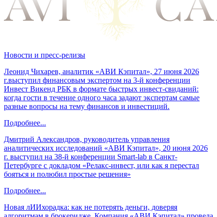
Новости и пресс-релизы
Леонид Чихарев, аналитик «АВИ Кэпитал», 27 июня 2026
г.выступил финансовым экспертом на 3-й конференции
Инвест Викенд РБК в формате быстрых инвест-свиданий:
когда гости в течение одного часа задают экспертам самые
разные вопросы на тему финансов и инвестиций.
Подробнее...
Дмитрий Александров, руководитель управления
аналитических исследований «АВИ Кэпитал», 20 июня 2026
г. выступил на 38-й конференции Smart-lab в Санкт-
Петербурге с докладом «Релакс-инвест, или как я перестал
бояться и полюбил простые решения»
Подробнее...
Новая лИИхорадка: как не потерять деньги, доверяя
алгоритмам в брокеридже. Компания «АВИ Кэпитал» провела