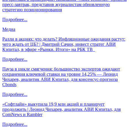
пресс-завтрак, представив журналистам обновленную
стратегию позиционирования
Подробнее...
Медиа
Ралли в акциях: что делать? Инфляционные ожидания растут:
чего ждать от ЦБ? | Дмитрий Сачин, инвест стратег АВИ
Кэпитал, в эфире «Рынки. Итоги» на РБК ТВ
Подробнее...
Пауза в цикле смягчения: большинство экспертов ожидают
сохранения ключевой ставки на уровне 14,25% — Леонид
Чихарев, аналитик АВИ Кэпитал, для консенсус-прогноза
Cbonds
Подробнее...
«Софтлайн» выкупила 19,9 млн акций и планирует
продолжить | Леонид Чихарев, аналитик АВИ Кэпитал, для
ComNews и Rambler
Подробнее...