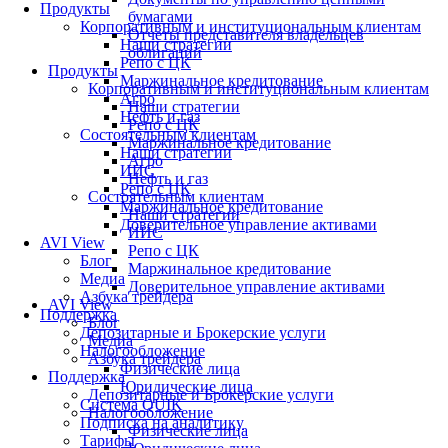
Продукты
бумагами
Корпоративным и институциональным клиентам
Отчеты представителя владельцев
Наши стратегии
облигаций
Репо с ЦК
Продукты
Маржинальное кредитование
Корпоративным и институциональным клиентам
Агро
Наши стратегии
Нефть и газ
Репо с ЦК
Состоятельным клиентам
Маржинальное кредитование
Наши стратегии
Агро
ИИС
Нефть и газ
Репо с ЦК
Состоятельным клиентам
Маржинальное кредитование
Наши стратегии
Доверительное управление активами
ИИС
AVI View
Репо с ЦК
Блог
Маржинальное кредитование
Медиа
Доверительное управление активами
Азбука трейдера
AVI View
Поддержка
Блог
Депозитарные и Брокерские услуги
Медиа
Налогообложение
Азбука трейдера
Физические лица
Поддержка
Юридические лица
Депозитарные и Брокерские услуги
Система QUIK
Налогообложение
Подписка на аналитику
Физические лица
Тарифы