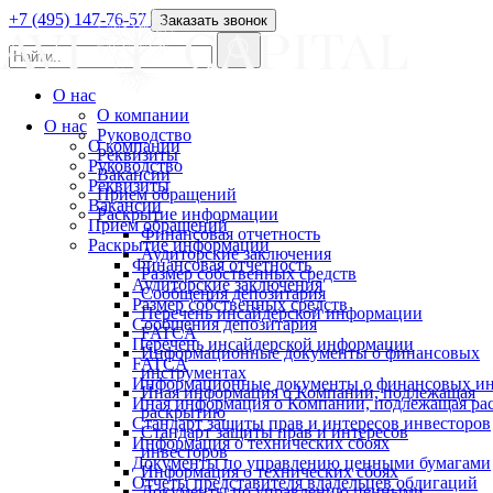
+7 (495) 147-76-57
Заказать звонок
О нас
О компании
О нас
Руководство
О компании
Реквизиты
Руководство
Вакансии
Реквизиты
Прием обращений
Вакансии
Раскрытие информации
Прием обращений
Финансовая отчетность
Раскрытие информации
Аудиторские заключения
Финансовая отчетность
Размер собственных средств
Аудиторские заключения
Сообщения депозитария
Размер собственных средств
Перечень инсайдерской информации
Сообщения депозитария
FATCA
Перечень инсайдерской информации
Информационные документы о финансовых
FATCA
инструментах
Информационные документы о финансовых ин
Иная информация о Компании, подлежащая
Иная информация о Компании, подлежащая р
раскрытию
Стандарт защиты прав и интересов инвесторов
Стандарт защиты прав и интересов
Информация о технических сбоях
инвесторов
Документы по управлению ценными бумагами
Информация о технических сбоях
Отчеты представителя владельцев облигаций
Документы по управлению ценными