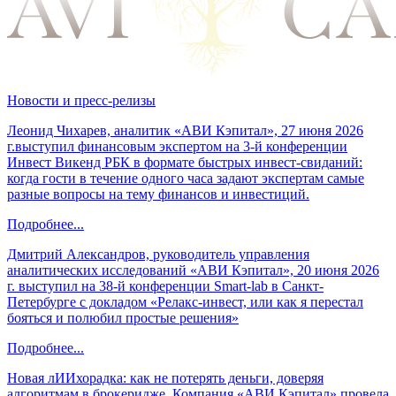
Новости и пресс-релизы
Леонид Чихарев, аналитик «АВИ Кэпитал», 27 июня 2026
г.выступил финансовым экспертом на 3-й конференции
Инвест Викенд РБК в формате быстрых инвест-свиданий:
когда гости в течение одного часа задают экспертам самые
разные вопросы на тему финансов и инвестиций.
Подробнее...
Дмитрий Александров, руководитель управления
аналитических исследований «АВИ Кэпитал», 20 июня 2026
г. выступил на 38-й конференции Smart-lab в Санкт-
Петербурге с докладом «Релакс-инвест, или как я перестал
бояться и полюбил простые решения»
Подробнее...
Новая лИИхорадка: как не потерять деньги, доверяя
алгоритмам в брокеридже. Компания «АВИ Кэпитал» провела