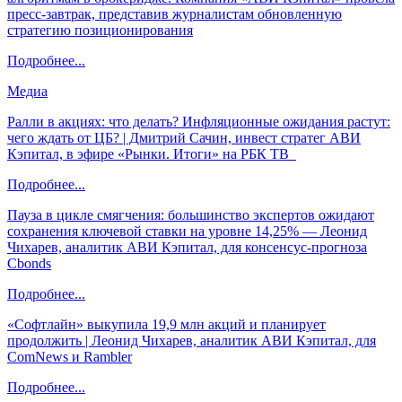
пресс-завтрак, представив журналистам обновленную
стратегию позиционирования
Подробнее...
Медиа
Ралли в акциях: что делать? Инфляционные ожидания растут:
чего ждать от ЦБ? | Дмитрий Сачин, инвест стратег АВИ
Кэпитал, в эфире «Рынки. Итоги» на РБК ТВ
Подробнее...
Пауза в цикле смягчения: большинство экспертов ожидают
сохранения ключевой ставки на уровне 14,25% — Леонид
Чихарев, аналитик АВИ Кэпитал, для консенсус-прогноза
Cbonds
Подробнее...
«Софтлайн» выкупила 19,9 млн акций и планирует
продолжить | Леонид Чихарев, аналитик АВИ Кэпитал, для
ComNews и Rambler
Подробнее...