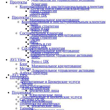
Продукты
бумагами
Корпоративным и институциональным клиентам
Отчеты представителя владельцев
Наши стратегии
облигаций
Репо с ЦК
Продукты
Маржинальное кредитование
Корпоративным и институциональным клиентам
Агро
Наши стратегии
Нефть и газ
Репо с ЦК
Состоятельным клиентам
Маржинальное кредитование
Наши стратегии
Агро
ИИС
Нефть и газ
Репо с ЦК
Состоятельным клиентам
Маржинальное кредитование
Наши стратегии
Доверительное управление активами
ИИС
AVI View
Репо с ЦК
Блог
Маржинальное кредитование
Медиа
Доверительное управление активами
Азбука трейдера
AVI View
Поддержка
Блог
Депозитарные и Брокерские услуги
Медиа
Налогообложение
Азбука трейдера
Физические лица
Поддержка
Юридические лица
Депозитарные и Брокерские услуги
Система QUIK
Налогообложение
Подписка на аналитику
Физические лица
Тарифы