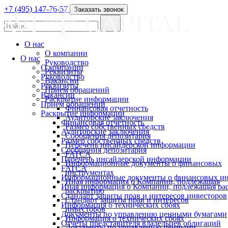
+7 (495) 147-76-57
Заказать звонок
О нас
О компании
О нас
Руководство
О компании
Реквизиты
Руководство
Вакансии
Реквизиты
Прием обращений
Вакансии
Раскрытие информации
Прием обращений
Финансовая отчетность
Раскрытие информации
Аудиторские заключения
Финансовая отчетность
Размер собственных средств
Аудиторские заключения
Сообщения депозитария
Размер собственных средств
Перечень инсайдерской информации
Сообщения депозитария
FATCA
Перечень инсайдерской информации
Информационные документы о финансовых
FATCA
инструментах
Информационные документы о финансовых ин
Иная информация о Компании, подлежащая
Иная информация о Компании, подлежащая р
раскрытию
Стандарт защиты прав и интересов инвесторов
Стандарт защиты прав и интересов
Информация о технических сбоях
инвесторов
Документы по управлению ценными бумагами
Информация о технических сбоях
Отчеты представителя владельцев облигаций
Документы по управлению ценными