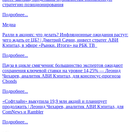
стратегию позиционирования
Подробнее...
Медиа
Ралли в акциях: что делать? Инфляционные ожидания растут:
чего ждать от ЦБ? | Дмитрий Сачин, инвест стратег АВИ
Кэпитал, в эфире «Рынки. Итоги» на РБК ТВ
Подробнее...
Пауза в цикле смягчения: большинство экспертов ожидают
сохранения ключевой ставки на уровне 14,25% — Леонид
Чихарев, аналитик АВИ Кэпитал, для консенсус-прогноза
Cbonds
Подробнее...
«Софтлайн» выкупила 19,9 млн акций и планирует
продолжить | Леонид Чихарев, аналитик АВИ Кэпитал, для
ComNews и Rambler
Подробнее...