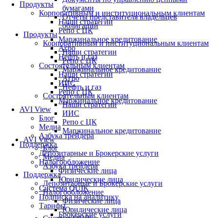
Продукты
бумагами
Корпоративным и институциональным клиентам
Отчеты представителя владельцев
Наши стратегии
облигаций
Репо с ЦК
Продукты
Маржинальное кредитование
Корпоративным и институциональным клиентам
Агро
Наши стратегии
Нефть и газ
Репо с ЦК
Состоятельным клиентам
Маржинальное кредитование
Наши стратегии
Агро
ИИС
Нефть и газ
Репо с ЦК
Состоятельным клиентам
Маржинальное кредитование
Наши стратегии
AVI View
ИИС
Блог
Репо с ЦК
Медиа
Маржинальное кредитование
Азбука трейдера
AVI View
Поддержка
Блог
Депозитарные и Брокерские услуги
Медиа
Налогообложение
Азбука трейдера
Физические лица
Поддержка
Юридические лица
Депозитарные и Брокерские услуги
Система QUIK
Налогообложение
Подписка на аналитику
Физические лица
Тарифы
Юридические лица
Брокерские услуги