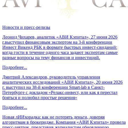
Новости и пресс-релизы
Леонид Чихарев, аналитик «АВИ Кэпитал», 27 июня 2026
г.выступил финансовым экспертом на 3-й конференции
Инвест Викенд РБК в формате быстрых инвест-свиданий:
когда гости в течение одного часа задают экспертам самые
разные вопросы на тему финансов и инвестиций.
Подробнее...
Дмитрий Александров, руководитель управления
аналитических исследований «АВИ Кэпитал», 20 июня 2026
г. выступил на 38-й конференции Smart-lab в Санкт-
Петербурге с докладом «Релакс-инвест, или как я перестал
бояться и полюбил простые решения»
Подробнее...
Новая лИИхорадка: как не потерять деньги, доверяя
алгоритмам в брокеридже. Компания «АВИ Кэпитал» провела
пресс-завтрак, представив журналистам обновленную