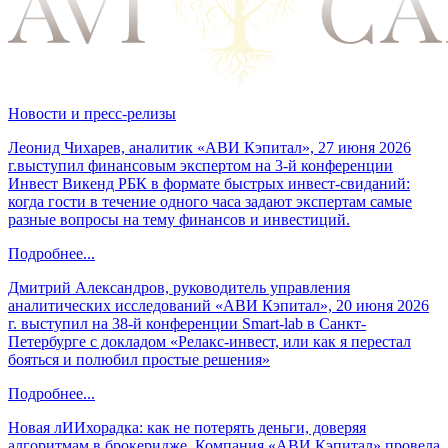
Новости и пресс-релизы
Леонид Чихарев, аналитик «АВИ Кэпитал», 27 июня 2026
г.выступил финансовым экспертом на 3-й конференции
Инвест Викенд РБК в формате быстрых инвест-свиданий:
когда гости в течение одного часа задают экспертам самые
разные вопросы на тему финансов и инвестиций.
Подробнее...
Дмитрий Александров, руководитель управления
аналитических исследований «АВИ Кэпитал», 20 июня 2026
г. выступил на 38-й конференции Smart-lab в Санкт-
Петербурге с докладом «Релакс-инвест, или как я перестал
бояться и полюбил простые решения»
Подробнее...
Новая лИИхорадка: как не потерять деньги, доверяя
алгоритмам в брокеридже. Компания «АВИ Кэпитал» провела