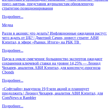
пресс-завтрак, представив журналистам обновленную
стратегию позиционирования
Подробнее...
Медиа
Ралли в акциях: что делать? Инфляционные ожидания растут:
чего ждать от ЦБ? | Дмитрий Сачин, инвест стратег АВИ
Кэпитал, в эфире «Рынки. Итоги» на РБК ТВ
Подробнее...
Пауза в цикле смягчения: большинство экспертов ожидают
сохранения ключевой ставки на уровне 14,25% — Леонид
Чихарев, аналитик АВИ Кэпитал, для консенсус-прогноза
Cbonds
Подробнее...
«Софтлайн» выкупила 19,9 млн акций и планирует
продолжить | Леонид Чихарев, аналитик АВИ Кэпитал, для
ComNews и Rambler
Подробнее...