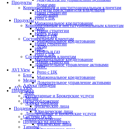
Продукты
бумагами
Корпоративным и институциональным клиентам
Отчеты представителя владельцев
Наши стратегии
облигаций
Репо с ЦК
Продукты
Маржинальное кредитование
Корпоративным и институциональным клиентам
Агро
Наши стратегии
Нефть и газ
Репо с ЦК
Состоятельным клиентам
Маржинальное кредитование
Наши стратегии
Агро
ИИС
Нефть и газ
Репо с ЦК
Состоятельным клиентам
Маржинальное кредитование
Наши стратегии
Доверительное управление активами
ИИС
AVI View
Репо с ЦК
Блог
Маржинальное кредитование
Медиа
Доверительное управление активами
Азбука трейдера
AVI View
Поддержка
Блог
Депозитарные и Брокерские услуги
Медиа
Налогообложение
Азбука трейдера
Физические лица
Поддержка
Юридические лица
Депозитарные и Брокерские услуги
Система QUIK
Налогообложение
Подписка на аналитику
Физические лица
Тарифы