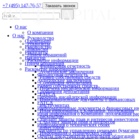
+7 (495) 147-76-57
Заказать звонок
О нас
О компании
О нас
Руководство
О компании
Реквизиты
Руководство
Вакансии
Реквизиты
Прием обращений
Вакансии
Раскрытие информации
Прием обращений
Финансовая отчетность
Раскрытие информации
Аудиторские заключения
Финансовая отчетность
Размер собственных средств
Аудиторские заключения
Сообщения депозитария
Размер собственных средств
Перечень инсайдерской информации
Сообщения депозитария
FATCA
Перечень инсайдерской информации
Информационные документы о финансовых
FATCA
инструментах
Информационные документы о финансовых ин
Иная информация о Компании, подлежащая
Иная информация о Компании, подлежащая р
раскрытию
Стандарт защиты прав и интересов инвесторов
Стандарт защиты прав и интересов
Информация о технических сбоях
инвесторов
Документы по управлению ценными бумагами
Информация о технических сбоях
Отчеты представителя владельцев облигаций
Документы по управлению ценными