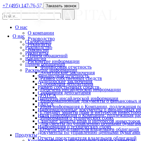
+7 (495) 147-76-57
Заказать звонок
О нас
О компании
О нас
Руководство
О компании
Реквизиты
Руководство
Вакансии
Реквизиты
Прием обращений
Вакансии
Раскрытие информации
Прием обращений
Финансовая отчетность
Раскрытие информации
Аудиторские заключения
Финансовая отчетность
Размер собственных средств
Аудиторские заключения
Сообщения депозитария
Размер собственных средств
Перечень инсайдерской информации
Сообщения депозитария
FATCA
Перечень инсайдерской информации
Информационные документы о финансовых и
FATCA
Иная информация о Компании, подлежащая 
Информационные документы о финансовых ин
Стандарт защиты прав и интересов инвесторо
Иная информация о Компании, подлежащая р
Информация о технических сбоях
Стандарт защиты прав и интересов инвесторов
Документы по управлению ценными бумагам
Информация о технических сбоях
Отчеты представителя владельцев облигаций
Документы по управлению ценными бумагами
Продукты
Отчеты представителя владельцев облигаций
Корпоративным и институциональным клиентам