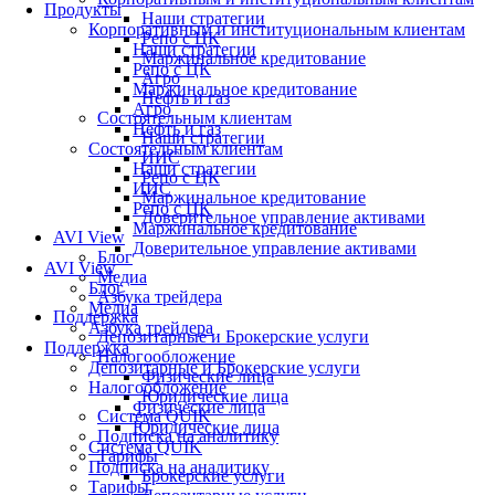
Продукты
Наши стратегии
Корпоративным и институциональным клиентам
Репо с ЦК
Наши стратегии
Маржинальное кредитование
Репо с ЦК
Агро
Маржинальное кредитование
Нефть и газ
Агро
Состоятельным клиентам
Нефть и газ
Наши стратегии
Состоятельным клиентам
ИИС
Наши стратегии
Репо с ЦК
ИИС
Маржинальное кредитование
Репо с ЦК
Доверительное управление активами
Маржинальное кредитование
AVI View
Доверительное управление активами
Блог
AVI View
Медиа
Блог
Азбука трейдера
Медиа
Поддержка
Азбука трейдера
Депозитарные и Брокерские услуги
Поддержка
Налогообложение
Депозитарные и Брокерские услуги
Физические лица
Налогообложение
Юридические лица
Физические лица
Система QUIK
Юридические лица
Подписка на аналитику
Система QUIK
Тарифы
Подписка на аналитику
Брокерские услуги
Тарифы