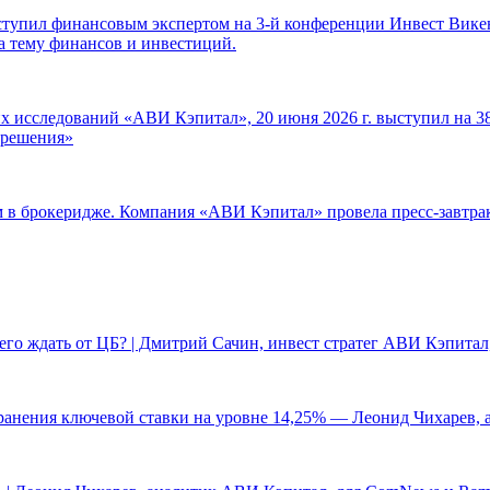
ступил финансовым экспертом на 3-й конференции Инвест Викен
а тему финансов и инвестиций.
 исследований «АВИ Кэпитал», 20 июня 2026 г. выступил на 38
е решения»
ам в брокеридже. Компания «АВИ Кэпитал» провела пресс-завтр
чего ждать от ЦБ? | Дмитрий Сачин, инвест стратег АВИ Кэпита
ранения ключевой ставки на уровне 14,25% — Леонид Чихарев, 