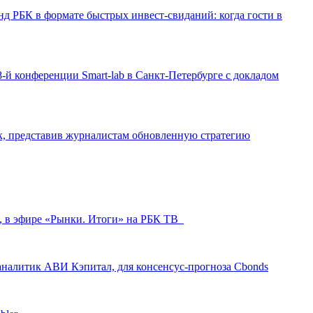
д РБК в формате быстрых инвест-свиданий: когда гости в
-й конференции Smart-lab в Санкт-Петербурге с докладом
ак, представив журналистам обновленную стратегию
л, в эфире «Рынки. Итоги» на РБК ТВ
аналитик АВИ Кэпитал, для консенсус-прогноза Cbonds