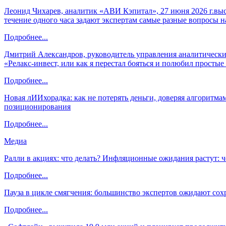
Леонид Чихарев, аналитик «АВИ Кэпитал», 27 июня 2026 г.вы
течение одного часа задают экспертам самые разные вопросы н
Подробнее...
Дмитрий Александров, руководитель управления аналитических
«Релакс-инвест, или как я перестал бояться и полюбил просты
Подробнее...
Новая лИИхорадка: как не потерять деньги, доверяя алгоритм
позиционирования
Подробнее...
Медиа
Ралли в акциях: что делать? Инфляционные ожидания растут: 
Подробнее...
Пауза в цикле смягчения: большинство экспертов ожидают сох
Подробнее...