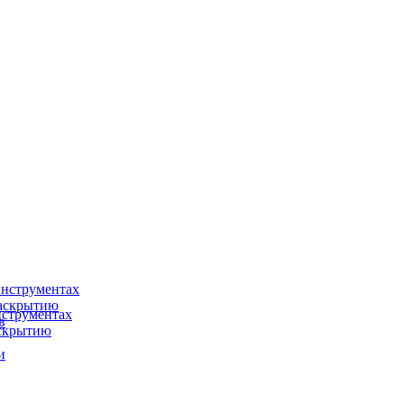
нструментах
раскрытию
струментах
в
аскрытию
и