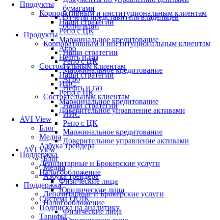
Продукты
бумагами
Корпоративным и институциональным клиентам
Отчеты представителя владельцев
Наши стратегии
облигаций
Репо с ЦК
Продукты
Маржинальное кредитование
Корпоративным и институциональным клиентам
Агро
Наши стратегии
Нефть и газ
Репо с ЦК
Состоятельным клиентам
Маржинальное кредитование
Наши стратегии
Агро
ИИС
Нефть и газ
Репо с ЦК
Состоятельным клиентам
Маржинальное кредитование
Наши стратегии
Доверительное управление активами
ИИС
AVI View
Репо с ЦК
Блог
Маржинальное кредитование
Медиа
Доверительное управление активами
Азбука трейдера
AVI View
Поддержка
Блог
Депозитарные и Брокерские услуги
Медиа
Налогообложение
Азбука трейдера
Физические лица
Поддержка
Юридические лица
Депозитарные и Брокерские услуги
Система QUIK
Налогообложение
Подписка на аналитику
Физические лица
Тарифы