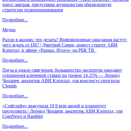
пресс-завтрак, представив журналистам обновленную
стратегию позиционирования
Подробнее...
Медиа
Ралли в акциях: что делать? Инфляционные ожидания растут:
чего ждать от ЦБ? | Дмитрий Сачин, инвест стратег АВИ
Кэпитал, в эфире «Рынки. Итоги» на РБК ТВ
Подробнее...
Пауза в цикле смягчения: большинство экспертов ожидают
сохранения ключевой ставки на уровне 14,25% — Леонид
Чихарев, аналитик АВИ Кэпитал, для консенсус-прогноза
Cbonds
Подробнее...
«Софтлайн» выкупила 19,9 млн акций и планирует
продолжить | Леонид Чихарев, аналитик АВИ Кэпитал, для
ComNews и Rambler
Подробнее...