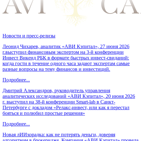
Новости и пресс-релизы
Леонид Чихарев, аналитик «АВИ Кэпитал», 27 июня 2026
г.выступил финансовым экспертом на 3-й конференции
Инвест Викенд РБК в формате быстрых инвест-свиданий:
когда гости в течение одного часа задают экспертам самые
разные вопросы на тему финансов и инвестиций.
Подробнее...
Дмитрий Александров, руководитель управления
аналитических исследований «АВИ Кэпитал», 20 июня 2026
г. выступил на 38-й конференции Smart-lab в Санкт-
Петербурге с докладом «Релакс-инвест, или как я перестал
бояться и полюбил простые решения»
Подробнее...
Новая лИИхорадка: как не потерять деньги, доверяя
алгоритмам в брокеридже. Компания «АВИ Кэпитал» провела