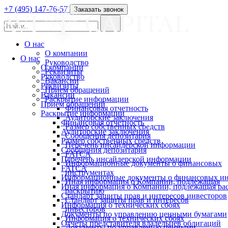
+7 (495) 147-76-57
Заказать звонок
О нас
О компании
О нас
Руководство
О компании
Реквизиты
Руководство
Вакансии
Реквизиты
Прием обращений
Вакансии
Раскрытие информации
Прием обращений
Финансовая отчетность
Раскрытие информации
Аудиторские заключения
Финансовая отчетность
Размер собственных средств
Аудиторские заключения
Сообщения депозитария
Размер собственных средств
Перечень инсайдерской информации
Сообщения депозитария
FATCA
Перечень инсайдерской информации
Информационные документы о финансовых
FATCA
инструментах
Информационные документы о финансовых ин
Иная информация о Компании, подлежащая
Иная информация о Компании, подлежащая р
раскрытию
Стандарт защиты прав и интересов инвесторов
Стандарт защиты прав и интересов
Информация о технических сбоях
инвесторов
Документы по управлению ценными бумагами
Информация о технических сбоях
Отчеты представителя владельцев облигаций
Документы по управлению ценными