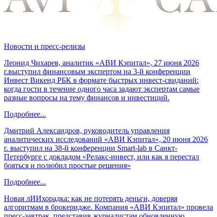
Новости и пресс-релизы
Леонид Чихарев, аналитик «АВИ Кэпитал», 27 июня 2026
г.выступил финансовым экспертом на 3-й конференции
Инвест Викенд РБК в формате быстрых инвест-свиданий:
когда гости в течение одного часа задают экспертам самые
разные вопросы на тему финансов и инвестиций.
Подробнее...
Дмитрий Александров, руководитель управления
аналитических исследований «АВИ Кэпитал», 20 июня 2026
г. выступил на 38-й конференции Smart-lab в Санкт-
Петербурге с докладом «Релакс-инвест, или как я перестал
бояться и полюбил простые решения»
Подробнее...
Новая лИИхорадка: как не потерять деньги, доверяя
алгоритмам в брокеридже. Компания «АВИ Кэпитал» провела
пресс-завтрак, представив журналистам обновленную