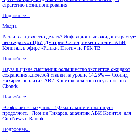
стратегию позиционирования
Подробнее...
Медиа
Ралли в акциях: что делать? Инфляционные ожидания растут:
чего ждать от ЦБ? | Дмитрий Сачин, инвест стратег АВИ
Кэпитал, в эфире «Рынки. Итоги» на РБК ТВ
Подробнее...
Пауза в цикле смягчения: большинство экспертов ожидают
сохранения ключевой ставки на уровне 14,25% — Леонид
Чихарев, аналитик АВИ Кэпитал, для консенсус-прогноза
Cbonds
Подробнее...
«Софтлайн» выкупила 19,9 млн акций и планирует
продолжить | Леонид Чихарев, аналитик АВИ Кэпитал, для
ComNews и Rambler
Подробнее...