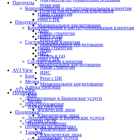
Продукты
бумагами
Корпоративным и институциональным клиентам
Отчеты представителя владельцев
Наши стратегии
облигаций
Репо с ЦК
Продукты
Маржинальное кредитование
Корпоративным и институциональным клиентам
Агро
Наши стратегии
Нефть и газ
Репо с ЦК
Состоятельным клиентам
Маржинальное кредитование
Наши стратегии
Агро
ИИС
Нефть и газ
Репо с ЦК
Состоятельным клиентам
Маржинальное кредитование
Наши стратегии
AVI View
ИИС
Блог
Репо с ЦК
Медиа
Маржинальное кредитование
Азбука трейдера
AVI View
Поддержка
Блог
Депозитарные и Брокерские услуги
Медиа
Налогообложение
Азбука трейдера
Физические лица
Поддержка
Юридические лица
Депозитарные и Брокерские услуги
Система QUIK
Налогообложение
Подписка на аналитику
Физические лица
Тарифы
Юридические лица
Брокерские услуги