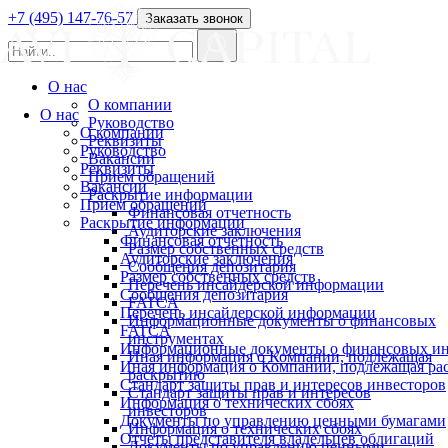
+7 (495) 147-76-57
Заказать звонок
О нас
О компании
О нас
Руководство
О компании
Реквизиты
Руководство
Вакансии
Реквизиты
Прием обращений
Вакансии
Раскрытие информации
Прием обращений
Финансовая отчетность
Раскрытие информации
Аудиторские заключения
Финансовая отчетность
Размер собственных средств
Аудиторские заключения
Сообщения депозитария
Размер собственных средств
Перечень инсайдерской информации
Сообщения депозитария
FATCA
Перечень инсайдерской информации
Информационные документы о финансовых
FATCA
инструментах
Информационные документы о финансовых ин
Иная информация о Компании, подлежащая
Иная информация о Компании, подлежащая р
раскрытию
Стандарт защиты прав и интересов инвесторов
Стандарт защиты прав и интересов
Информация о технических сбоях
инвесторов
Документы по управлению ценными бумагами
Информация о технических сбоях
Отчеты представителя владельцев облигаций
Документы по управлению ценными