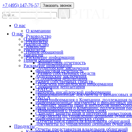
+7 (495) 147-76-57
Заказать звонок
О нас
О компании
О нас
Руководство
О компании
Реквизиты
Руководство
Вакансии
Реквизиты
Прием обращений
Вакансии
Раскрытие информации
Прием обращений
Финансовая отчетность
Раскрытие информации
Аудиторские заключения
Финансовая отчетность
Размер собственных средств
Аудиторские заключения
Сообщения депозитария
Размер собственных средств
Перечень инсайдерской информации
Сообщения депозитария
FATCA
Перечень инсайдерской информации
Информационные документы о финансовых и
FATCA
Иная информация о Компании, подлежащая 
Информационные документы о финансовых ин
Стандарт защиты прав и интересов инвесторо
Иная информация о Компании, подлежащая р
Информация о технических сбоях
Стандарт защиты прав и интересов инвесторов
Документы по управлению ценными бумагам
Информация о технических сбоях
Отчеты представителя владельцев облигаций
Документы по управлению ценными бумагами
Продукты
Отчеты представителя владельцев облигаций
Корпоративным и институциональным клиентам