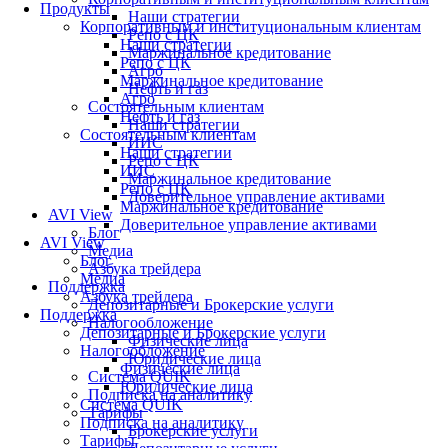
Продукты
Наши стратегии
Корпоративным и институциональным клиентам
Репо с ЦК
Наши стратегии
Маржинальное кредитование
Репо с ЦК
Агро
Маржинальное кредитование
Нефть и газ
Агро
Состоятельным клиентам
Нефть и газ
Наши стратегии
Состоятельным клиентам
ИИС
Наши стратегии
Репо с ЦК
ИИС
Маржинальное кредитование
Репо с ЦК
Доверительное управление активами
Маржинальное кредитование
AVI View
Доверительное управление активами
Блог
AVI View
Медиа
Блог
Азбука трейдера
Медиа
Поддержка
Азбука трейдера
Депозитарные и Брокерские услуги
Поддержка
Налогообложение
Депозитарные и Брокерские услуги
Физические лица
Налогообложение
Юридические лица
Физические лица
Система QUIK
Юридические лица
Подписка на аналитику
Система QUIK
Тарифы
Подписка на аналитику
Брокерские услуги
Тарифы