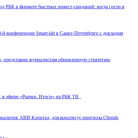
д РБК в формате быстрых инвест-свиданий: когда гости в
-й конференции Smart-lab в Санкт-Петербурге с докладом
ак, представив журналистам обновленную стратегию
л, в эфире «Рынки. Итоги» на РБК ТВ
аналитик АВИ Кэпитал, для консенсус-прогноза Cbonds