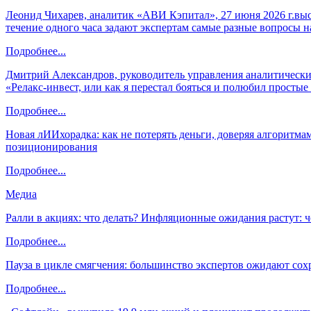
Леонид Чихарев, аналитик «АВИ Кэпитал», 27 июня 2026 г.вы
течение одного часа задают экспертам самые разные вопросы н
Подробнее...
Дмитрий Александров, руководитель управления аналитических
«Релакс-инвест, или как я перестал бояться и полюбил просты
Подробнее...
Новая лИИхорадка: как не потерять деньги, доверяя алгоритм
позиционирования
Подробнее...
Медиа
Ралли в акциях: что делать? Инфляционные ожидания растут: 
Подробнее...
Пауза в цикле смягчения: большинство экспертов ожидают сох
Подробнее...