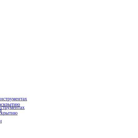
нструментах
раскрытию
струментах
в
аскрытию
и