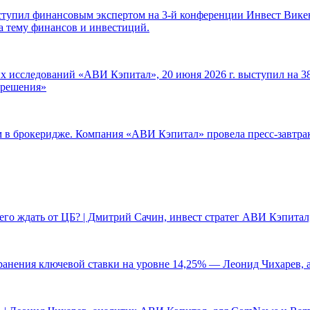
ступил финансовым экспертом на 3-й конференции Инвест Викен
а тему финансов и инвестиций.
 исследований «АВИ Кэпитал», 20 июня 2026 г. выступил на 38
е решения»
ам в брокеридже. Компания «АВИ Кэпитал» провела пресс-завтр
чего ждать от ЦБ? | Дмитрий Сачин, инвест стратег АВИ Кэпита
ранения ключевой ставки на уровне 14,25% — Леонид Чихарев, 