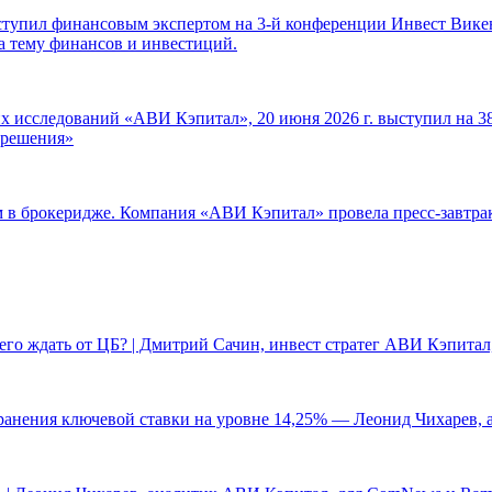
ступил финансовым экспертом на 3-й конференции Инвест Викен
а тему финансов и инвестиций.
 исследований «АВИ Кэпитал», 20 июня 2026 г. выступил на 38
е решения»
ам в брокеридже. Компания «АВИ Кэпитал» провела пресс-завтр
чего ждать от ЦБ? | Дмитрий Сачин, инвест стратег АВИ Кэпита
ранения ключевой ставки на уровне 14,25% — Леонид Чихарев, 