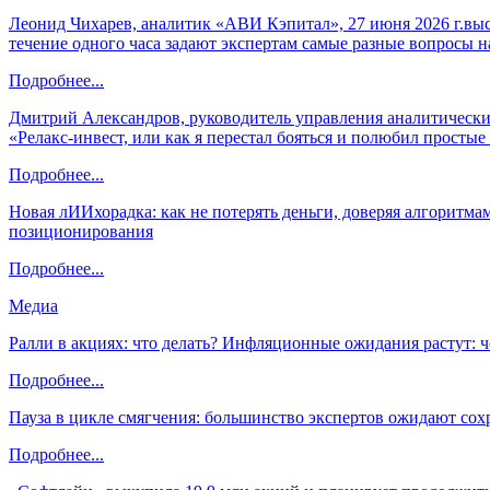
Леонид Чихарев, аналитик «АВИ Кэпитал», 27 июня 2026 г.вы
течение одного часа задают экспертам самые разные вопросы н
Подробнее...
Дмитрий Александров, руководитель управления аналитических
«Релакс-инвест, или как я перестал бояться и полюбил просты
Подробнее...
Новая лИИхорадка: как не потерять деньги, доверяя алгоритм
позиционирования
Подробнее...
Медиа
Ралли в акциях: что делать? Инфляционные ожидания растут: 
Подробнее...
Пауза в цикле смягчения: большинство экспертов ожидают сох
Подробнее...