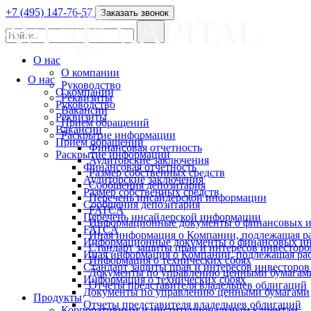
+7 (495) 147-76-57
Заказать звонок
О нас
О компании
О нас
Руководство
О компании
Реквизиты
Руководство
Вакансии
Реквизиты
Прием обращений
Вакансии
Раскрытие информации
Прием обращений
Финансовая отчетность
Раскрытие информации
Аудиторские заключения
Финансовая отчетность
Размер собственных средств
Аудиторские заключения
Сообщения депозитария
Размер собственных средств
Перечень инсайдерской информации
Сообщения депозитария
FATCA
Перечень инсайдерской информации
Информационные документы о финансовых и
FATCA
Иная информация о Компании, подлежащая 
Информационные документы о финансовых ин
Стандарт защиты прав и интересов инвесторо
Иная информация о Компании, подлежащая р
Информация о технических сбоях
Стандарт защиты прав и интересов инвесторов
Документы по управлению ценными бумагам
Информация о технических сбоях
Отчеты представителя владельцев облигаций
Документы по управлению ценными бумагами
Продукты
Отчеты представителя владельцев облигаций
Корпоративным и институциональным клиентам