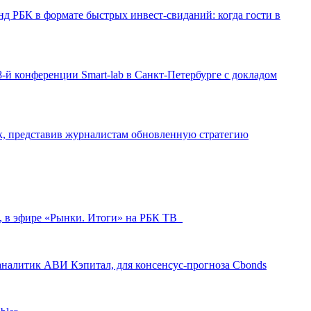
д РБК в формате быстрых инвест-свиданий: когда гости в
-й конференции Smart-lab в Санкт-Петербурге с докладом
ак, представив журналистам обновленную стратегию
л, в эфире «Рынки. Итоги» на РБК ТВ
аналитик АВИ Кэпитал, для консенсус-прогноза Cbonds