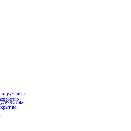
нструментах
раскрытию
струментах
в
аскрытию
и