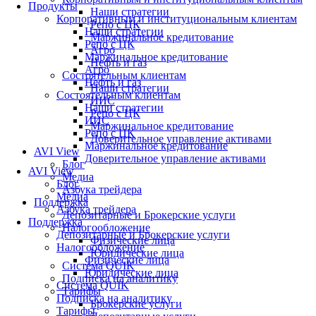
Продукты
Наши стратегии
Корпоративным и институциональным клиентам
Репо с ЦК
Наши стратегии
Маржинальное кредитование
Репо с ЦК
Агро
Маржинальное кредитование
Нефть и газ
Агро
Состоятельным клиентам
Нефть и газ
Наши стратегии
Состоятельным клиентам
ИИС
Наши стратегии
Репо с ЦК
ИИС
Маржинальное кредитование
Репо с ЦК
Доверительное управление активами
Маржинальное кредитование
AVI View
Доверительное управление активами
Блог
AVI View
Медиа
Блог
Азбука трейдера
Медиа
Поддержка
Азбука трейдера
Депозитарные и Брокерские услуги
Поддержка
Налогообложение
Депозитарные и Брокерские услуги
Физические лица
Налогообложение
Юридические лица
Физические лица
Система QUIK
Юридические лица
Подписка на аналитику
Система QUIK
Тарифы
Подписка на аналитику
Брокерские услуги
Тарифы