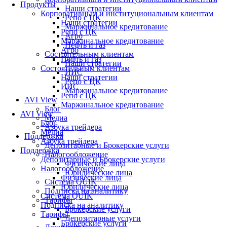
Продукты
Наши стратегии
Корпоративным и институциональным клиентам
Репо с ЦК
Наши стратегии
Маржинальное кредитование
Репо с ЦК
Агро
Маржинальное кредитование
Нефть и газ
Агро
Состоятельным клиентам
Нефть и газ
Наши стратегии
Состоятельным клиентам
ИИС
Наши стратегии
Репо с ЦК
ИИС
Маржинальное кредитование
Репо с ЦК
AVI View
Маржинальное кредитование
Блог
AVI View
Медиа
Блог
Азбука трейдера
Медиа
Поддержка
Азбука трейдера
Депозитарные и Брокерские услуги
Поддержка
Налогообложение
Депозитарные и Брокерские услуги
Физические лица
Налогообложение
Юридические лица
Физические лица
Система QUIK
Юридические лица
Подписка на аналитику
Система QUIK
Тарифы
Подписка на аналитику
Брокерские услуги
Тарифы
Депозитарные услуги
Брокерские услуги