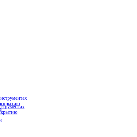
нструментах
раскрытию
струментах
в
аскрытию
и