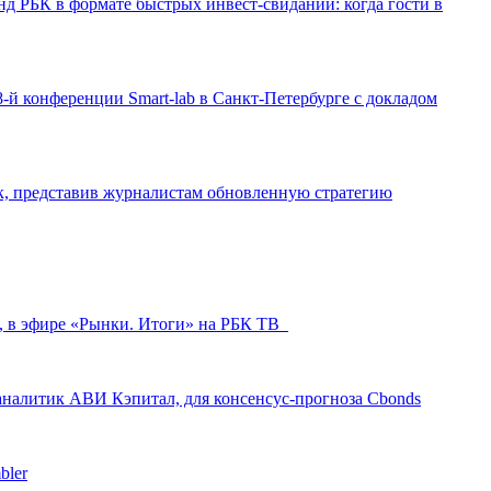
д РБК в формате быстрых инвест-свиданий: когда гости в
-й конференции Smart-lab в Санкт-Петербурге с докладом
ак, представив журналистам обновленную стратегию
л, в эфире «Рынки. Итоги» на РБК ТВ
аналитик АВИ Кэпитал, для консенсус-прогноза Cbonds
bler