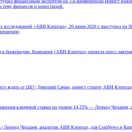
ступил финансовым экспертом на 3-й конференции Инвест Викен
а тему финансов и инвестиций.
 исследований «АВИ Кэпитал», 20 июня 2026 г. выступил на 38
е решения»
ам в брокеридже. Компания «АВИ Кэпитал» провела пресс-завтр
чего ждать от ЦБ? | Дмитрий Сачин, инвест стратег АВИ Кэпита
ранения ключевой ставки на уровне 14,25% — Леонид Чихарев, 
 | Леонид Чихарев, аналитик АВИ Кэпитал, для ComNews и Ram