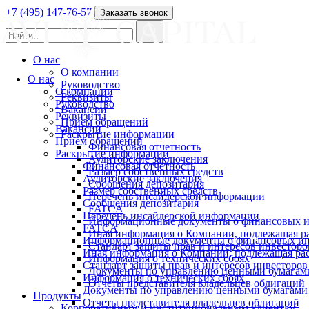
+7 (495) 147-76-57
Заказать звонок
О нас
О компании
О нас
Руководство
О компании
Реквизиты
Руководство
Вакансии
Реквизиты
Прием обращений
Вакансии
Раскрытие информации
Прием обращений
Финансовая отчетность
Раскрытие информации
Аудиторские заключения
Финансовая отчетность
Размер собственных средств
Аудиторские заключения
Сообщения депозитария
Размер собственных средств
Перечень инсайдерской информации
Сообщения депозитария
FATCA
Перечень инсайдерской информации
Информационные документы о финансовых и
FATCA
Иная информация о Компании, подлежащая 
Информационные документы о финансовых ин
Стандарт защиты прав и интересов инвесторо
Иная информация о Компании, подлежащая р
Информация о технических сбоях
Стандарт защиты прав и интересов инвесторов
Документы по управлению ценными бумагам
Информация о технических сбоях
Отчеты представителя владельцев облигаций
Документы по управлению ценными бумагами
Продукты
Отчеты представителя владельцев облигаций
Корпоративным и институциональным клиентам