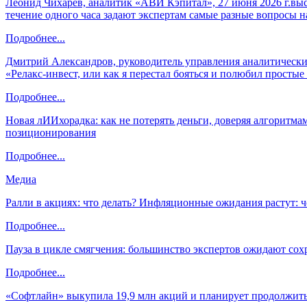
Леонид Чихарев, аналитик «АВИ Кэпитал», 27 июня 2026 г.вы
течение одного часа задают экспертам самые разные вопросы н
Подробнее...
Дмитрий Александров, руководитель управления аналитических
«Релакс-инвест, или как я перестал бояться и полюбил просты
Подробнее...
Новая лИИхорадка: как не потерять деньги, доверяя алгоритм
позиционирования
Подробнее...
Медиа
Ралли в акциях: что делать? Инфляционные ожидания растут: 
Подробнее...
Пауза в цикле смягчения: большинство экспертов ожидают сох
Подробнее...
«Софтлайн» выкупила 19,9 млн акций и планирует продолжить