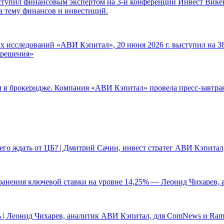
ступил финансовым экспертом на 3-й конференции Инвест Викен
а тему финансов и инвестиций.
 исследований «АВИ Кэпитал», 20 июня 2026 г. выступил на 38
е решения»
ам в брокеридже. Компания «АВИ Кэпитал» провела пресс-завтр
чего ждать от ЦБ? | Дмитрий Сачин, инвест стратег АВИ Кэпита
ранения ключевой ставки на уровне 14,25% — Леонид Чихарев, 
 | Леонид Чихарев, аналитик АВИ Кэпитал, для ComNews и Ram