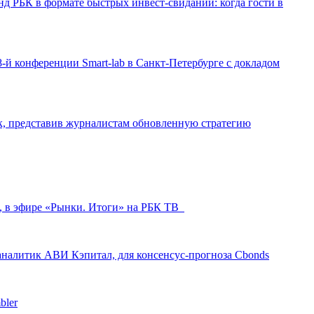
д РБК в формате быстрых инвест-свиданий: когда гости в
-й конференции Smart-lab в Санкт-Петербурге с докладом
ак, представив журналистам обновленную стратегию
л, в эфире «Рынки. Итоги» на РБК ТВ
аналитик АВИ Кэпитал, для консенсус-прогноза Cbonds
bler