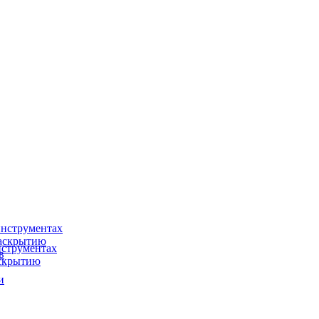
нструментах
раскрытию
струментах
в
аскрытию
и