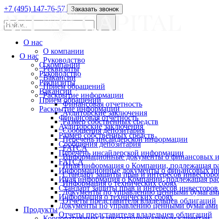
+7 (495) 147-76-57
Заказать звонок
О нас
О компании
О нас
Руководство
О компании
Реквизиты
Руководство
Вакансии
Реквизиты
Прием обращений
Вакансии
Раскрытие информации
Прием обращений
Финансовая отчетность
Раскрытие информации
Аудиторские заключения
Финансовая отчетность
Размер собственных средств
Аудиторские заключения
Сообщения депозитария
Размер собственных средств
Перечень инсайдерской информации
Сообщения депозитария
FATCA
Перечень инсайдерской информации
Информационные документы о финансовых и
FATCA
Иная информация о Компании, подлежащая 
Информационные документы о финансовых ин
Стандарт защиты прав и интересов инвесторо
Иная информация о Компании, подлежащая р
Информация о технических сбоях
Стандарт защиты прав и интересов инвесторов
Документы по управлению ценными бумагам
Информация о технических сбоях
Отчеты представителя владельцев облигаций
Документы по управлению ценными бумагами
Продукты
Отчеты представителя владельцев облигаций
Корпоративным и институциональным клиентам