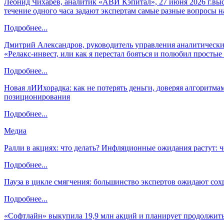
Леонид Чихарев, аналитик «АВИ Кэпитал», 27 июня 2026 г.вы
течение одного часа задают экспертам самые разные вопросы н
Подробнее...
Дмитрий Александров, руководитель управления аналитических
«Релакс-инвест, или как я перестал бояться и полюбил просты
Подробнее...
Новая лИИхорадка: как не потерять деньги, доверяя алгоритм
позиционирования
Подробнее...
Медиа
Ралли в акциях: что делать? Инфляционные ожидания растут: 
Подробнее...
Пауза в цикле смягчения: большинство экспертов ожидают сох
Подробнее...
«Софтлайн» выкупила 19,9 млн акций и планирует продолжить