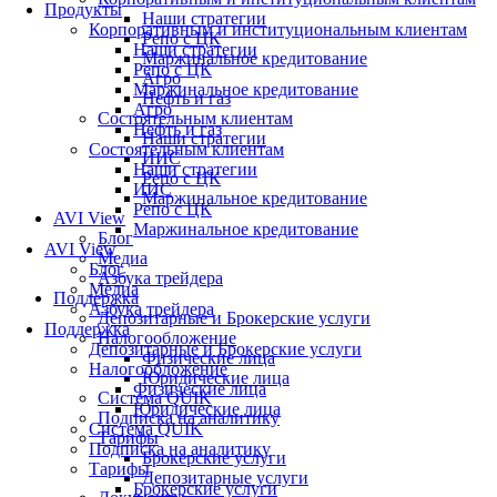
Продукты
Наши стратегии
Корпоративным и институциональным клиентам
Репо с ЦК
Наши стратегии
Маржинальное кредитование
Репо с ЦК
Агро
Маржинальное кредитование
Нефть и газ
Агро
Состоятельным клиентам
Нефть и газ
Наши стратегии
Состоятельным клиентам
ИИС
Наши стратегии
Репо с ЦК
ИИС
Маржинальное кредитование
Репо с ЦК
AVI View
Маржинальное кредитование
Блог
AVI View
Медиа
Блог
Азбука трейдера
Медиа
Поддержка
Азбука трейдера
Депозитарные и Брокерские услуги
Поддержка
Налогообложение
Депозитарные и Брокерские услуги
Физические лица
Налогообложение
Юридические лица
Физические лица
Система QUIK
Юридические лица
Подписка на аналитику
Система QUIK
Тарифы
Подписка на аналитику
Брокерские услуги
Тарифы
Депозитарные услуги
Брокерские услуги