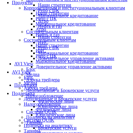
Продукты
Наши стратегии
Корпоративным и институциональным клиентам
Репо с ЦК
Наши стратегии
Маржинальное кредитование
Репо с ЦК
Агро
Маржинальное кредитование
Нефть и газ
Агро
Состоятельным клиентам
Нефть и газ
Наши стратегии
Состоятельным клиентам
ИИС
Наши стратегии
Репо с ЦК
ИИС
Маржинальное кредитование
Репо с ЦК
Доверительное управление активами
Маржинальное кредитование
AVI View
Доверительное управление активами
Блог
AVI View
Медиа
Блог
Азбука трейдера
Медиа
Поддержка
Азбука трейдера
Депозитарные и Брокерские услуги
Поддержка
Налогообложение
Депозитарные и Брокерские услуги
Физические лица
Налогообложение
Юридические лица
Физические лица
Система QUIK
Юридические лица
Подписка на аналитику
Система QUIK
Тарифы
Подписка на аналитику
Брокерские услуги
Тарифы