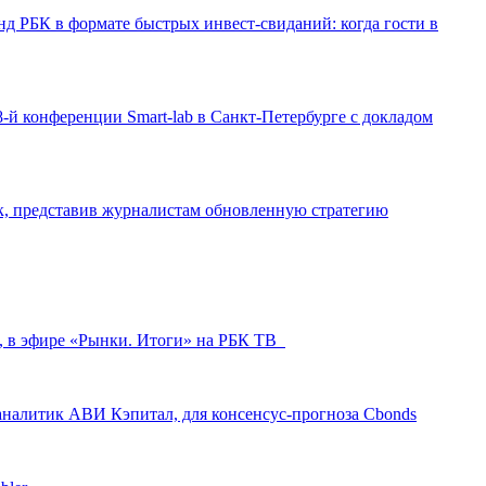
д РБК в формате быстрых инвест-свиданий: когда гости в
-й конференции Smart-lab в Санкт-Петербурге с докладом
ак, представив журналистам обновленную стратегию
л, в эфире «Рынки. Итоги» на РБК ТВ
аналитик АВИ Кэпитал, для консенсус-прогноза Cbonds