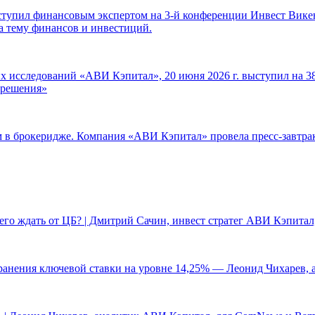
ступил финансовым экспертом на 3-й конференции Инвест Викен
а тему финансов и инвестиций.
 исследований «АВИ Кэпитал», 20 июня 2026 г. выступил на 38
е решения»
ам в брокеридже. Компания «АВИ Кэпитал» провела пресс-завтр
чего ждать от ЦБ? | Дмитрий Сачин, инвест стратег АВИ Кэпита
ранения ключевой ставки на уровне 14,25% — Леонид Чихарев, 