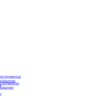
нструментах
раскрытию
струментах
в
аскрытию
и