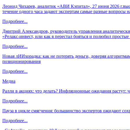
Леонид Чихарев, аналитик «АВИ Кэпитал», 27 июня 2026 г.вы
течение одного часа задают экспертам самые разные вопросы н
Подробнее...
Дмитрий Александров, руководитель управления аналитических
«Релакс-инвест, или как я перестал бояться и полюбил просты
Подробнее...
Новая лИИхорадка: как не потерять деньги, доверяя алгоритм
позиционирования
Подробнее...
Медиа
Ралли в акциях: что делать? Инфляционные ожидания растут: 
Подробнее...
Пауза в цикле смягчения: большинство экспертов ожидают сох
Подробнее...