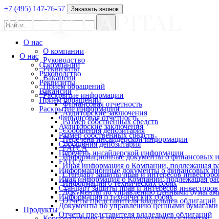
+7 (495) 147-76-57
Заказать звонок
О нас
О компании
О нас
Руководство
О компании
Реквизиты
Руководство
Вакансии
Реквизиты
Прием обращений
Вакансии
Раскрытие информации
Прием обращений
Финансовая отчетность
Раскрытие информации
Аудиторские заключения
Финансовая отчетность
Размер собственных средств
Аудиторские заключения
Сообщения депозитария
Размер собственных средств
Перечень инсайдерской информации
Сообщения депозитария
FATCA
Перечень инсайдерской информации
Информационные документы о финансовых и
FATCA
Иная информация о Компании, подлежащая 
Информационные документы о финансовых ин
Стандарт защиты прав и интересов инвесторо
Иная информация о Компании, подлежащая р
Информация о технических сбоях
Стандарт защиты прав и интересов инвесторов
Документы по управлению ценными бумагам
Информация о технических сбоях
Отчеты представителя владельцев облигаций
Документы по управлению ценными бумагами
Продукты
Отчеты представителя владельцев облигаций
Корпоративным и институциональным клиентам