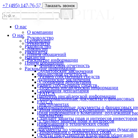
+7 (495) 147-76-57
Заказать звонок
О нас
О компании
О нас
Руководство
О компании
Реквизиты
Руководство
Вакансии
Реквизиты
Прием обращений
Вакансии
Раскрытие информации
Прием обращений
Финансовая отчетность
Раскрытие информации
Аудиторские заключения
Финансовая отчетность
Размер собственных средств
Аудиторские заключения
Сообщения депозитария
Размер собственных средств
Перечень инсайдерской информации
Сообщения депозитария
FATCA
Перечень инсайдерской информации
Информационные документы о финансовых
FATCA
инструментах
Информационные документы о финансовых ин
Иная информация о Компании, подлежащая
Иная информация о Компании, подлежащая р
раскрытию
Стандарт защиты прав и интересов инвесторов
Стандарт защиты прав и интересов
Информация о технических сбоях
инвесторов
Документы по управлению ценными бумагами
Информация о технических сбоях
Отчеты представителя владельцев облигаций
Документы по управлению ценными