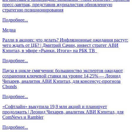
пресс-завтрак, представив журналистам обновленную
стратегию позиционирования
Подробнее...
Медиа
Ралли в акциях: что делать? Инфляционные ожидания растут:
чего ждать от ЦБ? | Дмитрий Сачин, инвест стратег АВИ
Кэпитал, в эфире «Рынки. Итоги» на РБК ТВ
Подробнее...
Пауза в цикле смягчения: большинство экспертов ожидают
сохранения ключевой ставки на уровне 14,25% — Леонид
Чихарев, аналитик АВИ Кэпитал, для консенсус-прогноза
Cbonds
Подробнее...
«Софтлайн» выкупила 19,9 млн акций и планирует
продолжить | Леонид Чихарев, аналитик АВИ Кэпитал, для
ComNews и Rambler
Подробнее...