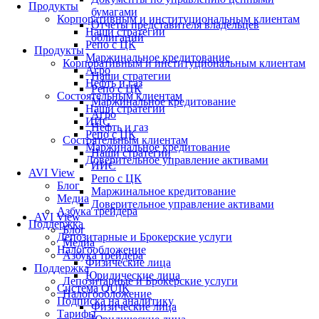
Продукты
бумагами
Корпоративным и институциональным клиентам
Отчеты представителя владельцев
Наши стратегии
облигаций
Репо с ЦК
Продукты
Маржинальное кредитование
Корпоративным и институциональным клиентам
Агро
Наши стратегии
Нефть и газ
Репо с ЦК
Состоятельным клиентам
Маржинальное кредитование
Наши стратегии
Агро
ИИС
Нефть и газ
Репо с ЦК
Состоятельным клиентам
Маржинальное кредитование
Наши стратегии
Доверительное управление активами
ИИС
AVI View
Репо с ЦК
Блог
Маржинальное кредитование
Медиа
Доверительное управление активами
Азбука трейдера
AVI View
Поддержка
Блог
Депозитарные и Брокерские услуги
Медиа
Налогообложение
Азбука трейдера
Физические лица
Поддержка
Юридические лица
Депозитарные и Брокерские услуги
Система QUIK
Налогообложение
Подписка на аналитику
Физические лица
Тарифы