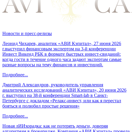
Новости и пресс-релизы
Леонид Чихарев, аналитик «АВИ Кэпитал», 27 июня 2026
г.выступил финансовым экспертом на 3-й конференции
Инвест Викенд РБК в формате быстрых инвест-свиданий:
когда гости в течение одного часа задают экспертам самые
разные вопросы на тему финансов и инвестиций.
Подробнее...
Дмитрий Александров, руководитель управления
аналитических исследований «АВИ Кэпитал», 20 июня 2026
г. выступил на 38-й конференции Smart-lab в Санкт-
Петербурге с докладом «Релакс-инвест, или как я перестал
бояться и полюбил простые решения»
Подробнее...
Новая лИИхорадка: как не потерять деньги, доверяя
алгоритмам в брокеридже. Компания «АВИ Кэпитал» провела