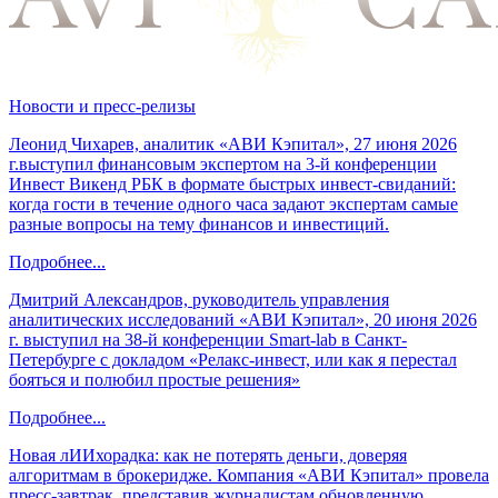
Новости и пресс-релизы
Леонид Чихарев, аналитик «АВИ Кэпитал», 27 июня 2026
г.выступил финансовым экспертом на 3-й конференции
Инвест Викенд РБК в формате быстрых инвест-свиданий:
когда гости в течение одного часа задают экспертам самые
разные вопросы на тему финансов и инвестиций.
Подробнее...
Дмитрий Александров, руководитель управления
аналитических исследований «АВИ Кэпитал», 20 июня 2026
г. выступил на 38-й конференции Smart-lab в Санкт-
Петербурге с докладом «Релакс-инвест, или как я перестал
бояться и полюбил простые решения»
Подробнее...
Новая лИИхорадка: как не потерять деньги, доверяя
алгоритмам в брокеридже. Компания «АВИ Кэпитал» провела
пресс-завтрак, представив журналистам обновленную