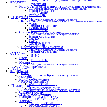
Продукты
бумагами
Корпоративным и институциональным клиентам
Отчеты представителя владельцев
Наши стратегии
облигаций
Репо с ЦК
Продукты
Маржинальное кредитование
Корпоративным и институциональным клиентам
Агро
Наши стратегии
Нефть и газ
Репо с ЦК
Состоятельным клиентам
Маржинальное кредитование
Наши стратегии
Агро
ИИС
Нефть и газ
Репо с ЦК
Состоятельным клиентам
Маржинальное кредитование
Наши стратегии
AVI View
ИИС
Блог
Репо с ЦК
Медиа
Маржинальное кредитование
Азбука трейдера
AVI View
Поддержка
Блог
Депозитарные и Брокерские услуги
Медиа
Налогообложение
Азбука трейдера
Физические лица
Поддержка
Юридические лица
Депозитарные и Брокерские услуги
Система QUIK
Налогообложение
Подписка на аналитику
Физические лица
Тарифы
Юридические лица
Брокерские услуги