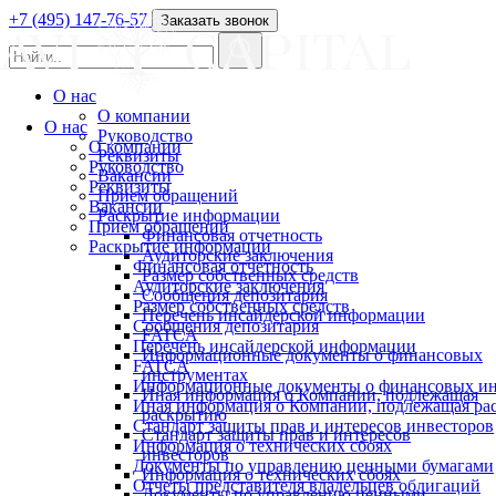
+7 (495) 147-76-57
Заказать звонок
О нас
О компании
О нас
Руководство
О компании
Реквизиты
Руководство
Вакансии
Реквизиты
Прием обращений
Вакансии
Раскрытие информации
Прием обращений
Финансовая отчетность
Раскрытие информации
Аудиторские заключения
Финансовая отчетность
Размер собственных средств
Аудиторские заключения
Сообщения депозитария
Размер собственных средств
Перечень инсайдерской информации
Сообщения депозитария
FATCA
Перечень инсайдерской информации
Информационные документы о финансовых
FATCA
инструментах
Информационные документы о финансовых ин
Иная информация о Компании, подлежащая
Иная информация о Компании, подлежащая р
раскрытию
Стандарт защиты прав и интересов инвесторов
Стандарт защиты прав и интересов
Информация о технических сбоях
инвесторов
Документы по управлению ценными бумагами
Информация о технических сбоях
Отчеты представителя владельцев облигаций
Документы по управлению ценными