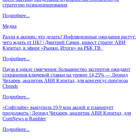
стратегию позиционирования
Подробнее...
Медиа
Ралли в акциях: что делать? Инфляционные ожидания растут:
чего ждать от ЦБ? | Дмитрий Сачин, инвест стратег АВИ
Кэпитал, в эфире «Рынки. Итоги» на РБК ТВ
Подробнее...
Пауза в цикле смягчения: большинство экспертов ожидают
сохранения ключевой ставки на уровне 14,25% — Леонид
Чихарев, аналитик АВИ Кэпитал, для консенсус-прогноза
Cbonds
Подробнее...
«Софтлайн» выкупила 19,9 млн акций и планирует
продолжить | Леонид Чихарев, аналитик АВИ Кэпитал, для
ComNews и Rambler
Подробнее...