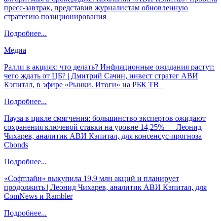
пресс-завтрак, представив журналистам обновленную
стратегию позиционирования
Подробнее...
Медиа
Ралли в акциях: что делать? Инфляционные ожидания растут:
чего ждать от ЦБ? | Дмитрий Сачин, инвест стратег АВИ
Кэпитал, в эфире «Рынки. Итоги» на РБК ТВ
Подробнее...
Пауза в цикле смягчения: большинство экспертов ожидают
сохранения ключевой ставки на уровне 14,25% — Леонид
Чихарев, аналитик АВИ Кэпитал, для консенсус-прогноза
Cbonds
Подробнее...
«Софтлайн» выкупила 19,9 млн акций и планирует
продолжить | Леонид Чихарев, аналитик АВИ Кэпитал, для
ComNews и Rambler
Подробнее...