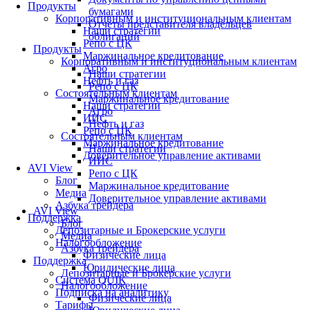
Продукты
бумагами
Корпоративным и институциональным клиентам
Отчеты представителя владельцев
Наши стратегии
облигаций
Репо с ЦК
Продукты
Маржинальное кредитование
Корпоративным и институциональным клиентам
Агро
Наши стратегии
Нефть и газ
Репо с ЦК
Состоятельным клиентам
Маржинальное кредитование
Наши стратегии
Агро
ИИС
Нефть и газ
Репо с ЦК
Состоятельным клиентам
Маржинальное кредитование
Наши стратегии
Доверительное управление активами
ИИС
AVI View
Репо с ЦК
Блог
Маржинальное кредитование
Медиа
Доверительное управление активами
Азбука трейдера
AVI View
Поддержка
Блог
Депозитарные и Брокерские услуги
Медиа
Налогообложение
Азбука трейдера
Физические лица
Поддержка
Юридические лица
Депозитарные и Брокерские услуги
Система QUIK
Налогообложение
Подписка на аналитику
Физические лица
Тарифы