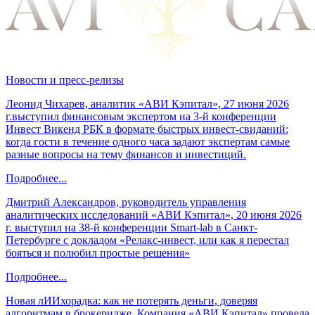
Новости и пресс-релизы
Леонид Чихарев, аналитик «АВИ Кэпитал», 27 июня 2026
г.выступил финансовым экспертом на 3-й конференции
Инвест Викенд РБК в формате быстрых инвест-свиданий:
когда гости в течение одного часа задают экспертам самые
разные вопросы на тему финансов и инвестиций.
Подробнее...
Дмитрий Александров, руководитель управления
аналитических исследований «АВИ Кэпитал», 20 июня 2026
г. выступил на 38-й конференции Smart-lab в Санкт-
Петербурге с докладом «Релакс-инвест, или как я перестал
бояться и полюбил простые решения»
Подробнее...
Новая лИИхорадка: как не потерять деньги, доверяя
алгоритмам в брокеридже. Компания «АВИ Кэпитал» провела