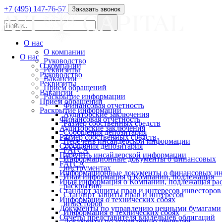
+7 (495) 147-76-57
Заказать звонок
О нас
О компании
О нас
Руководство
О компании
Реквизиты
Руководство
Вакансии
Реквизиты
Прием обращений
Вакансии
Раскрытие информации
Прием обращений
Финансовая отчетность
Раскрытие информации
Аудиторские заключения
Финансовая отчетность
Размер собственных средств
Аудиторские заключения
Сообщения депозитария
Размер собственных средств
Перечень инсайдерской информации
Сообщения депозитария
FATCA
Перечень инсайдерской информации
Информационные документы о финансовых
FATCA
инструментах
Информационные документы о финансовых ин
Иная информация о Компании, подлежащая
Иная информация о Компании, подлежащая р
раскрытию
Стандарт защиты прав и интересов инвесторов
Стандарт защиты прав и интересов
Информация о технических сбоях
инвесторов
Документы по управлению ценными бумагами
Информация о технических сбоях
Отчеты представителя владельцев облигаций
Документы по управлению ценными