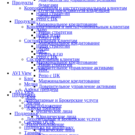
Продукты
бумагами
Корпоративным и институциональным клиентам
Отчеты представителя владельцев
Наши стратегии
облигаций
Репо с ЦК
Продукты
Маржинальное кредитование
Корпоративным и институциональным клиентам
Агро
Наши стратегии
Нефть и газ
Репо с ЦК
Состоятельным клиентам
Маржинальное кредитование
Наши стратегии
Агро
ИИС
Нефть и газ
Репо с ЦК
Состоятельным клиентам
Маржинальное кредитование
Наши стратегии
Доверительное управление активами
ИИС
AVI View
Репо с ЦК
Блог
Маржинальное кредитование
Медиа
Доверительное управление активами
Азбука трейдера
AVI View
Поддержка
Блог
Депозитарные и Брокерские услуги
Медиа
Налогообложение
Азбука трейдера
Физические лица
Поддержка
Юридические лица
Депозитарные и Брокерские услуги
Система QUIK
Налогообложение
Подписка на аналитику
Физические лица
Тарифы