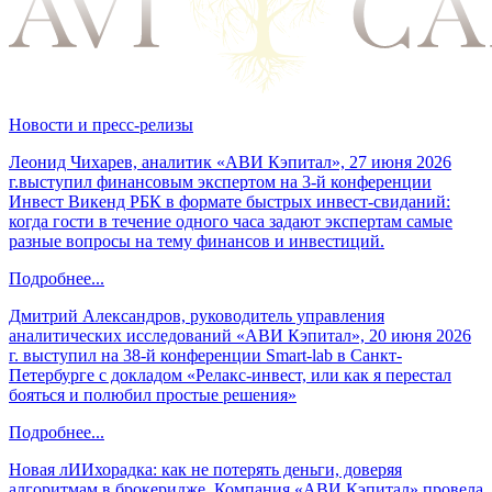
Новости и пресс-релизы
Леонид Чихарев, аналитик «АВИ Кэпитал», 27 июня 2026
г.выступил финансовым экспертом на 3-й конференции
Инвест Викенд РБК в формате быстрых инвест-свиданий:
когда гости в течение одного часа задают экспертам самые
разные вопросы на тему финансов и инвестиций.
Подробнее...
Дмитрий Александров, руководитель управления
аналитических исследований «АВИ Кэпитал», 20 июня 2026
г. выступил на 38-й конференции Smart-lab в Санкт-
Петербурге с докладом «Релакс-инвест, или как я перестал
бояться и полюбил простые решения»
Подробнее...
Новая лИИхорадка: как не потерять деньги, доверяя
алгоритмам в брокеридже. Компания «АВИ Кэпитал» провела