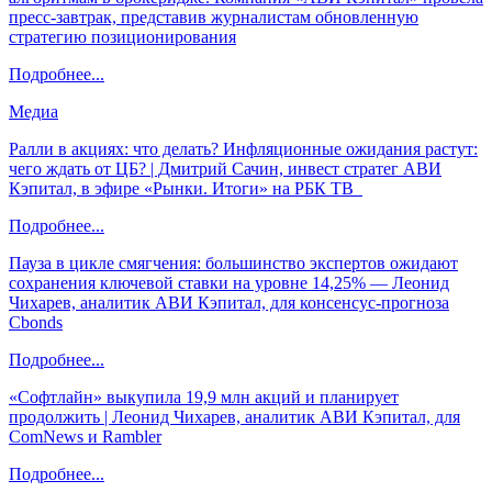
пресс-завтрак, представив журналистам обновленную
стратегию позиционирования
Подробнее...
Медиа
Ралли в акциях: что делать? Инфляционные ожидания растут:
чего ждать от ЦБ? | Дмитрий Сачин, инвест стратег АВИ
Кэпитал, в эфире «Рынки. Итоги» на РБК ТВ
Подробнее...
Пауза в цикле смягчения: большинство экспертов ожидают
сохранения ключевой ставки на уровне 14,25% — Леонид
Чихарев, аналитик АВИ Кэпитал, для консенсус-прогноза
Cbonds
Подробнее...
«Софтлайн» выкупила 19,9 млн акций и планирует
продолжить | Леонид Чихарев, аналитик АВИ Кэпитал, для
ComNews и Rambler
Подробнее...