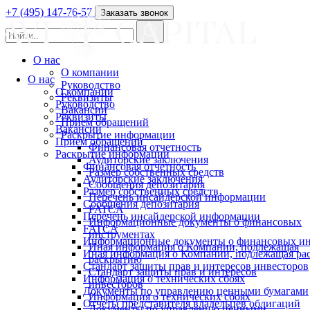
+7 (495) 147-76-57
Заказать звонок
О нас
О компании
О нас
Руководство
О компании
Реквизиты
Руководство
Вакансии
Реквизиты
Прием обращений
Вакансии
Раскрытие информации
Прием обращений
Финансовая отчетность
Раскрытие информации
Аудиторские заключения
Финансовая отчетность
Размер собственных средств
Аудиторские заключения
Сообщения депозитария
Размер собственных средств
Перечень инсайдерской информации
Сообщения депозитария
FATCA
Перечень инсайдерской информации
Информационные документы о финансовых
FATCA
инструментах
Информационные документы о финансовых ин
Иная информация о Компании, подлежащая
Иная информация о Компании, подлежащая р
раскрытию
Стандарт защиты прав и интересов инвесторов
Стандарт защиты прав и интересов
Информация о технических сбоях
инвесторов
Документы по управлению ценными бумагами
Информация о технических сбоях
Отчеты представителя владельцев облигаций
Документы по управлению ценными