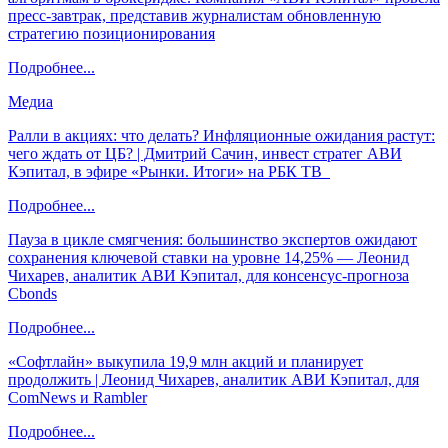
пресс-завтрак, представив журналистам обновленную
стратегию позиционирования
Подробнее...
Медиа
Ралли в акциях: что делать? Инфляционные ожидания растут:
чего ждать от ЦБ? | Дмитрий Сачин, инвест стратег АВИ
Кэпитал, в эфире «Рынки. Итоги» на РБК ТВ
Подробнее...
Пауза в цикле смягчения: большинство экспертов ожидают
сохранения ключевой ставки на уровне 14,25% — Леонид
Чихарев, аналитик АВИ Кэпитал, для консенсус-прогноза
Cbonds
Подробнее...
«Софтлайн» выкупила 19,9 млн акций и планирует
продолжить | Леонид Чихарев, аналитик АВИ Кэпитал, для
ComNews и Rambler
Подробнее...