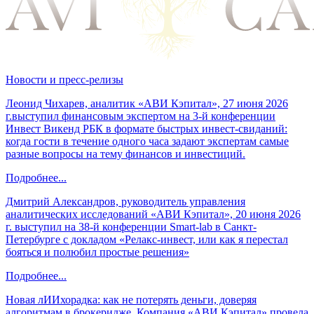
Новости и пресс-релизы
Леонид Чихарев, аналитик «АВИ Кэпитал», 27 июня 2026
г.выступил финансовым экспертом на 3-й конференции
Инвест Викенд РБК в формате быстрых инвест-свиданий:
когда гости в течение одного часа задают экспертам самые
разные вопросы на тему финансов и инвестиций.
Подробнее...
Дмитрий Александров, руководитель управления
аналитических исследований «АВИ Кэпитал», 20 июня 2026
г. выступил на 38-й конференции Smart-lab в Санкт-
Петербурге с докладом «Релакс-инвест, или как я перестал
бояться и полюбил простые решения»
Подробнее...
Новая лИИхорадка: как не потерять деньги, доверяя
алгоритмам в брокеридже. Компания «АВИ Кэпитал» провела