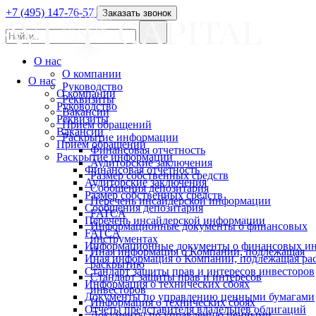
+7 (495) 147-76-57
Заказать звонок
О нас
О компании
О нас
Руководство
О компании
Реквизиты
Руководство
Вакансии
Реквизиты
Прием обращений
Вакансии
Раскрытие информации
Прием обращений
Финансовая отчетность
Раскрытие информации
Аудиторские заключения
Финансовая отчетность
Размер собственных средств
Аудиторские заключения
Сообщения депозитария
Размер собственных средств
Перечень инсайдерской информации
Сообщения депозитария
FATCA
Перечень инсайдерской информации
Информационные документы о финансовых
FATCA
инструментах
Информационные документы о финансовых ин
Иная информация о Компании, подлежащая
Иная информация о Компании, подлежащая р
раскрытию
Стандарт защиты прав и интересов инвесторов
Стандарт защиты прав и интересов
Информация о технических сбоях
инвесторов
Документы по управлению ценными бумагами
Информация о технических сбоях
Отчеты представителя владельцев облигаций
Документы по управлению ценными