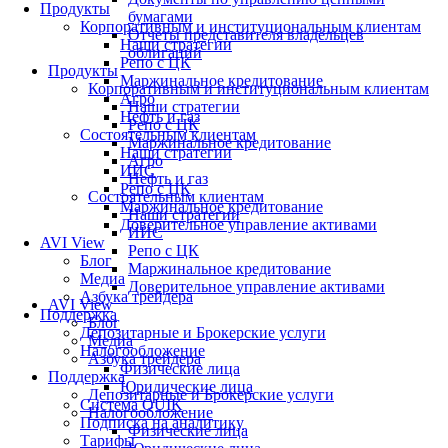
Продукты
бумагами
Корпоративным и институциональным клиентам
Отчеты представителя владельцев
Наши стратегии
облигаций
Репо с ЦК
Продукты
Маржинальное кредитование
Корпоративным и институциональным клиентам
Агро
Наши стратегии
Нефть и газ
Репо с ЦК
Состоятельным клиентам
Маржинальное кредитование
Наши стратегии
Агро
ИИС
Нефть и газ
Репо с ЦК
Состоятельным клиентам
Маржинальное кредитование
Наши стратегии
Доверительное управление активами
ИИС
AVI View
Репо с ЦК
Блог
Маржинальное кредитование
Медиа
Доверительное управление активами
Азбука трейдера
AVI View
Поддержка
Блог
Депозитарные и Брокерские услуги
Медиа
Налогообложение
Азбука трейдера
Физические лица
Поддержка
Юридические лица
Депозитарные и Брокерские услуги
Система QUIK
Налогообложение
Подписка на аналитику
Физические лица
Тарифы