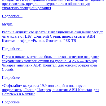
пресс-завтрак, представив журналистам обновленную
стратегию позиционирования
Подробнее...
Медиа
Ралли в акциях: что делать? Инфляционные ожидания растут:
чего ждать от ЦБ? | Дмитрий Сачин, инвест стратег АВИ
Кэпитал, в эфире «Рынки. Итоги» на РБК ТВ
Подробнее...
Пауза в цикле смягчения: большинство экспертов ожидают
сохранения ключевой ставки на уровне 14,25% — Леонид
Чихарев, аналитик АВИ Кэпитал, для консенсус-прогноза
Cbonds
Подробнее...
«Софтлайн» выкупила 19,9 млн акций и планирует
продолжить | Леонид Чихарев, аналитик АВИ Кэпитал, для
ComNews и Rambler
Подробнее...