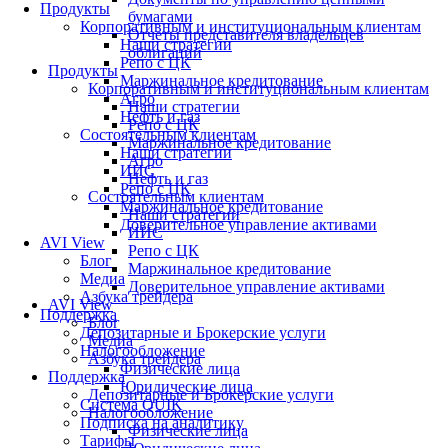
Продукты
бумагами
Корпоративным и институциональным клиентам
Отчеты представителя владельцев
Наши стратегии
облигаций
Репо с ЦК
Продукты
Маржинальное кредитование
Корпоративным и институциональным клиентам
Агро
Наши стратегии
Нефть и газ
Репо с ЦК
Состоятельным клиентам
Маржинальное кредитование
Наши стратегии
Агро
ИИС
Нефть и газ
Репо с ЦК
Состоятельным клиентам
Маржинальное кредитование
Наши стратегии
Доверительное управление активами
ИИС
AVI View
Репо с ЦК
Блог
Маржинальное кредитование
Медиа
Доверительное управление активами
Азбука трейдера
AVI View
Поддержка
Блог
Депозитарные и Брокерские услуги
Медиа
Налогообложение
Азбука трейдера
Физические лица
Поддержка
Юридические лица
Депозитарные и Брокерские услуги
Система QUIK
Налогообложение
Подписка на аналитику
Физические лица
Тарифы