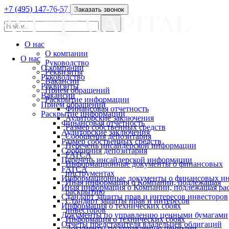
+7 (495) 147-76-57
Заказать звонок
О нас
О компании
О нас
Руководство
О компании
Реквизиты
Руководство
Вакансии
Реквизиты
Прием обращений
Вакансии
Раскрытие информации
Прием обращений
Финансовая отчетность
Раскрытие информации
Аудиторские заключения
Финансовая отчетность
Размер собственных средств
Аудиторские заключения
Сообщения депозитария
Размер собственных средств
Перечень инсайдерской информации
Сообщения депозитария
FATCA
Перечень инсайдерской информации
Информационные документы о финансовых
FATCA
инструментах
Информационные документы о финансовых ин
Иная информация о Компании, подлежащая
Иная информация о Компании, подлежащая р
раскрытию
Стандарт защиты прав и интересов инвесторов
Стандарт защиты прав и интересов
Информация о технических сбоях
инвесторов
Документы по управлению ценными бумагами
Информация о технических сбоях
Отчеты представителя владельцев облигаций
Документы по управлению ценными