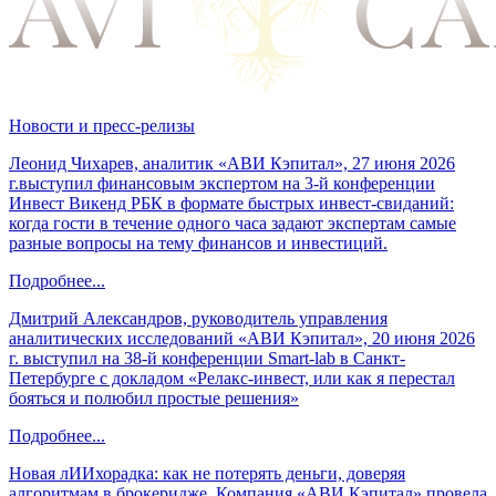
Новости и пресс-релизы
Леонид Чихарев, аналитик «АВИ Кэпитал», 27 июня 2026
г.выступил финансовым экспертом на 3-й конференции
Инвест Викенд РБК в формате быстрых инвест-свиданий:
когда гости в течение одного часа задают экспертам самые
разные вопросы на тему финансов и инвестиций.
Подробнее...
Дмитрий Александров, руководитель управления
аналитических исследований «АВИ Кэпитал», 20 июня 2026
г. выступил на 38-й конференции Smart-lab в Санкт-
Петербурге с докладом «Релакс-инвест, или как я перестал
бояться и полюбил простые решения»
Подробнее...
Новая лИИхорадка: как не потерять деньги, доверяя
алгоритмам в брокеридже. Компания «АВИ Кэпитал» провела