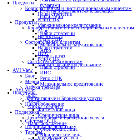
Продукты
бумагами
Корпоративным и институциональным клиентам
Отчеты представителя владельцев
Наши стратегии
облигаций
Репо с ЦК
Продукты
Маржинальное кредитование
Корпоративным и институциональным клиентам
Агро
Наши стратегии
Нефть и газ
Репо с ЦК
Состоятельным клиентам
Маржинальное кредитование
Наши стратегии
Агро
ИИС
Нефть и газ
Репо с ЦК
Состоятельным клиентам
Маржинальное кредитование
Наши стратегии
AVI View
ИИС
Блог
Репо с ЦК
Медиа
Маржинальное кредитование
Азбука трейдера
AVI View
Поддержка
Блог
Депозитарные и Брокерские услуги
Медиа
Налогообложение
Азбука трейдера
Физические лица
Поддержка
Юридические лица
Депозитарные и Брокерские услуги
Система QUIK
Налогообложение
Подписка на аналитику
Физические лица
Тарифы
Юридические лица
Брокерские услуги