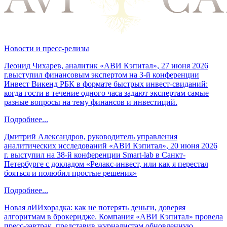
Новости и пресс-релизы
Леонид Чихарев, аналитик «АВИ Кэпитал», 27 июня 2026
г.выступил финансовым экспертом на 3-й конференции
Инвест Викенд РБК в формате быстрых инвест-свиданий:
когда гости в течение одного часа задают экспертам самые
разные вопросы на тему финансов и инвестиций.
Подробнее...
Дмитрий Александров, руководитель управления
аналитических исследований «АВИ Кэпитал», 20 июня 2026
г. выступил на 38-й конференции Smart-lab в Санкт-
Петербурге с докладом «Релакс-инвест, или как я перестал
бояться и полюбил простые решения»
Подробнее...
Новая лИИхорадка: как не потерять деньги, доверяя
алгоритмам в брокеридже. Компания «АВИ Кэпитал» провела
пресс-завтрак, представив журналистам обновленную