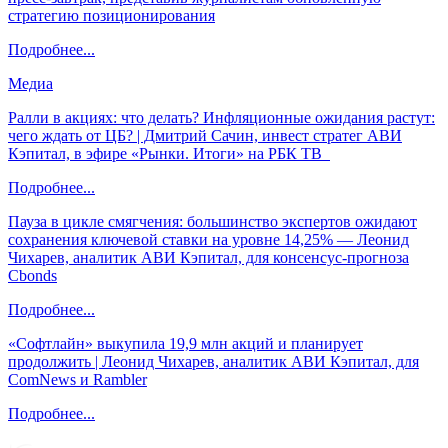
стратегию позиционирования
Подробнее...
Медиа
Ралли в акциях: что делать? Инфляционные ожидания растут:
чего ждать от ЦБ? | Дмитрий Сачин, инвест стратег АВИ
Кэпитал, в эфире «Рынки. Итоги» на РБК ТВ
Подробнее...
Пауза в цикле смягчения: большинство экспертов ожидают
сохранения ключевой ставки на уровне 14,25% — Леонид
Чихарев, аналитик АВИ Кэпитал, для консенсус-прогноза
Cbonds
Подробнее...
«Софтлайн» выкупила 19,9 млн акций и планирует
продолжить | Леонид Чихарев, аналитик АВИ Кэпитал, для
ComNews и Rambler
Подробнее...