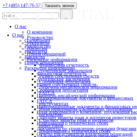
+7 (495) 147-76-57
Заказать звонок
О нас
О компании
О нас
Руководство
О компании
Реквизиты
Руководство
Вакансии
Реквизиты
Прием обращений
Вакансии
Раскрытие информации
Прием обращений
Финансовая отчетность
Раскрытие информации
Аудиторские заключения
Финансовая отчетность
Размер собственных средств
Аудиторские заключения
Сообщения депозитария
Размер собственных средств
Перечень инсайдерской информации
Сообщения депозитария
FATCA
Перечень инсайдерской информации
Информационные документы о финансовых
FATCA
инструментах
Информационные документы о финансовых ин
Иная информация о Компании, подлежащая
Иная информация о Компании, подлежащая р
раскрытию
Стандарт защиты прав и интересов инвесторов
Стандарт защиты прав и интересов
Информация о технических сбоях
инвесторов
Документы по управлению ценными бумагами
Информация о технических сбоях
Отчеты представителя владельцев облигаций
Документы по управлению ценными