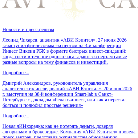
Новости и пресс-релизы
Леонид Чихарев, аналитик «АВИ Кэпитал», 27 июня 2026
г.выступил финансовым экспертом на 3-й конференции
Инвест Викенд РБК в формате быстрых инвест-свиданий:
когда гости в течение одного часа задают экспертам самые
разные вопросы на тему финансов и инвестиций.
Подробнее...
Дмитрий Александров, руководитель управления
аналитических исследований «АВИ Кэпитал», 20 июня 2026
г. выступил на 38-й конференции Smart-lab в Санкт-
Петербурге с докладом «Релакс-инвест, или как я перестал
бояться и полюбил простые решения»
Подробнее...
Новая лИИхорадка: как не потерять деньги, доверяя
алгоритмам в брокеридже. Компания «АВИ Кэпитал» провела
пресс-завтрак, представив журналистам обновленную