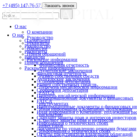
+7 (495) 147-76-57
Заказать звонок
О нас
О компании
О нас
Руководство
О компании
Реквизиты
Руководство
Вакансии
Реквизиты
Прием обращений
Вакансии
Раскрытие информации
Прием обращений
Финансовая отчетность
Раскрытие информации
Аудиторские заключения
Финансовая отчетность
Размер собственных средств
Аудиторские заключения
Сообщения депозитария
Размер собственных средств
Перечень инсайдерской информации
Сообщения депозитария
FATCA
Перечень инсайдерской информации
Информационные документы о финансовых
FATCA
инструментах
Информационные документы о финансовых ин
Иная информация о Компании, подлежащая
Иная информация о Компании, подлежащая р
раскрытию
Стандарт защиты прав и интересов инвесторов
Стандарт защиты прав и интересов
Информация о технических сбоях
инвесторов
Документы по управлению ценными бумагами
Информация о технических сбоях
Отчеты представителя владельцев облигаций
Документы по управлению ценными