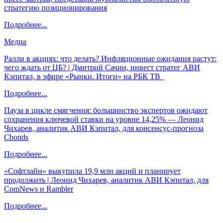
стратегию позиционирования
Подробнее...
Медиа
Ралли в акциях: что делать? Инфляционные ожидания растут:
чего ждать от ЦБ? | Дмитрий Сачин, инвест стратег АВИ
Кэпитал, в эфире «Рынки. Итоги» на РБК ТВ
Подробнее...
Пауза в цикле смягчения: большинство экспертов ожидают
сохранения ключевой ставки на уровне 14,25% — Леонид
Чихарев, аналитик АВИ Кэпитал, для консенсус-прогноза
Cbonds
Подробнее...
«Софтлайн» выкупила 19,9 млн акций и планирует
продолжить | Леонид Чихарев, аналитик АВИ Кэпитал, для
ComNews и Rambler
Подробнее...