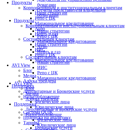
Продукты
бумагами
Корпоративным и институциональным клиентам
Отчеты представителя владельцев
Наши стратегии
облигаций
Репо с ЦК
Продукты
Маржинальное кредитование
Корпоративным и институциональным клиентам
Агро
Наши стратегии
Нефть и газ
Репо с ЦК
Состоятельным клиентам
Маржинальное кредитование
Наши стратегии
Агро
ИИС
Нефть и газ
Репо с ЦК
Состоятельным клиентам
Маржинальное кредитование
Наши стратегии
AVI View
ИИС
Блог
Репо с ЦК
Медиа
Маржинальное кредитование
Азбука трейдера
AVI View
Поддержка
Блог
Депозитарные и Брокерские услуги
Медиа
Налогообложение
Азбука трейдера
Физические лица
Поддержка
Юридические лица
Депозитарные и Брокерские услуги
Система QUIK
Налогообложение
Подписка на аналитику
Физические лица
Тарифы
Юридические лица
Брокерские услуги