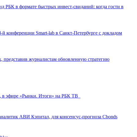
д РБК в формате быстрых инвест-свиданий: когда гости в
-й конференции Smart-lab в Санкт-Петербурге с докладом
ак, представив журналистам обновленную стратегию
л, в эфире «Рынки. Итоги» на РБК ТВ
аналитик АВИ Кэпитал, для консенсус-прогноза Cbonds