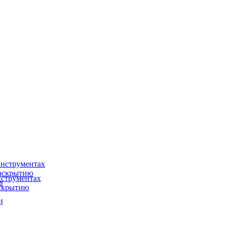
нструментах
раскрытию
струментах
в
аскрытию
и