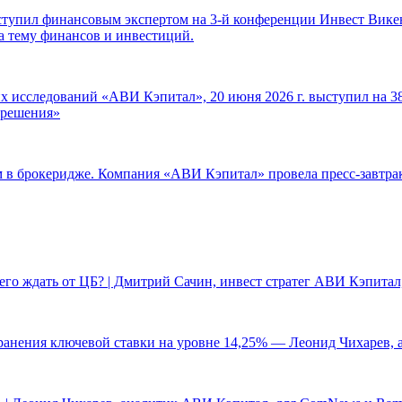
ступил финансовым экспертом на 3-й конференции Инвест Викен
а тему финансов и инвестиций.
 исследований «АВИ Кэпитал», 20 июня 2026 г. выступил на 38
е решения»
ам в брокеридже. Компания «АВИ Кэпитал» провела пресс-завтр
чего ждать от ЦБ? | Дмитрий Сачин, инвест стратег АВИ Кэпита
ранения ключевой ставки на уровне 14,25% — Леонид Чихарев, 