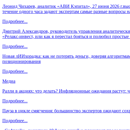
Леонид Чихарев, аналитик «АВИ Кэпитал», 27 июня 2026 г.вы
течение одного часа задают экспертам самые разные вопросы н
Подробнее...
Дмитрий Александров, руководитель управления аналитических
«Релакс-инвест, или как я перестал бояться и полюбил просты
Подробнее...
Новая лИИхорадка: как не потерять деньги, доверяя алгоритм
позиционирования
Подробнее...
Медиа
Ралли в акциях: что делать? Инфляционные ожидания растут: 
Подробнее...
Пауза в цикле смягчения: большинство экспертов ожидают сох
Подробнее...