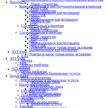
Продукты
Наши стратегии
Корпоративным и институциональным клиентам
Репо с ЦК
Наши стратегии
Маржинальное кредитование
Репо с ЦК
Агро
Маржинальное кредитование
Нефть и газ
Агро
Состоятельным клиентам
Нефть и газ
Наши стратегии
Состоятельным клиентам
ИИС
Наши стратегии
Репо с ЦК
ИИС
Маржинальное кредитование
Репо с ЦК
Доверительное управление активами
Маржинальное кредитование
AVI View
Доверительное управление активами
Блог
AVI View
Медиа
Блог
Азбука трейдера
Медиа
Поддержка
Азбука трейдера
Депозитарные и Брокерские услуги
Поддержка
Налогообложение
Депозитарные и Брокерские услуги
Физические лица
Налогообложение
Юридические лица
Физические лица
Система QUIK
Юридические лица
Подписка на аналитику
Система QUIK
Тарифы
Подписка на аналитику
Брокерские услуги
Тарифы