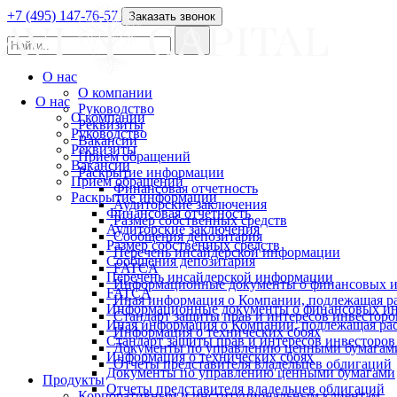
+7 (495) 147-76-57
Заказать звонок
О нас
О компании
О нас
Руководство
О компании
Реквизиты
Руководство
Вакансии
Реквизиты
Прием обращений
Вакансии
Раскрытие информации
Прием обращений
Финансовая отчетность
Раскрытие информации
Аудиторские заключения
Финансовая отчетность
Размер собственных средств
Аудиторские заключения
Сообщения депозитария
Размер собственных средств
Перечень инсайдерской информации
Сообщения депозитария
FATCA
Перечень инсайдерской информации
Информационные документы о финансовых и
FATCA
Иная информация о Компании, подлежащая 
Информационные документы о финансовых ин
Стандарт защиты прав и интересов инвесторо
Иная информация о Компании, подлежащая р
Информация о технических сбоях
Стандарт защиты прав и интересов инвесторов
Документы по управлению ценными бумагам
Информация о технических сбоях
Отчеты представителя владельцев облигаций
Документы по управлению ценными бумагами
Продукты
Отчеты представителя владельцев облигаций
Корпоративным и институциональным клиентам