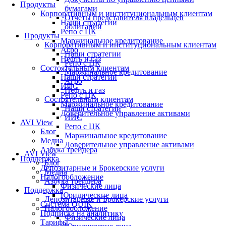
Продукты
бумагами
Корпоративным и институциональным клиентам
Отчеты представителя владельцев
Наши стратегии
облигаций
Репо с ЦК
Продукты
Маржинальное кредитование
Корпоративным и институциональным клиентам
Агро
Наши стратегии
Нефть и газ
Репо с ЦК
Состоятельным клиентам
Маржинальное кредитование
Наши стратегии
Агро
ИИС
Нефть и газ
Репо с ЦК
Состоятельным клиентам
Маржинальное кредитование
Наши стратегии
Доверительное управление активами
ИИС
AVI View
Репо с ЦК
Блог
Маржинальное кредитование
Медиа
Доверительное управление активами
Азбука трейдера
AVI View
Поддержка
Блог
Депозитарные и Брокерские услуги
Медиа
Налогообложение
Азбука трейдера
Физические лица
Поддержка
Юридические лица
Депозитарные и Брокерские услуги
Система QUIK
Налогообложение
Подписка на аналитику
Физические лица
Тарифы