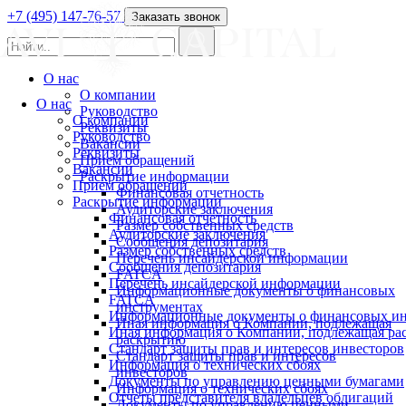
+7 (495) 147-76-57
Заказать звонок
О нас
О компании
О нас
Руководство
О компании
Реквизиты
Руководство
Вакансии
Реквизиты
Прием обращений
Вакансии
Раскрытие информации
Прием обращений
Финансовая отчетность
Раскрытие информации
Аудиторские заключения
Финансовая отчетность
Размер собственных средств
Аудиторские заключения
Сообщения депозитария
Размер собственных средств
Перечень инсайдерской информации
Сообщения депозитария
FATCA
Перечень инсайдерской информации
Информационные документы о финансовых
FATCA
инструментах
Информационные документы о финансовых ин
Иная информация о Компании, подлежащая
Иная информация о Компании, подлежащая р
раскрытию
Стандарт защиты прав и интересов инвесторов
Стандарт защиты прав и интересов
Информация о технических сбоях
инвесторов
Документы по управлению ценными бумагами
Информация о технических сбоях
Отчеты представителя владельцев облигаций
Документы по управлению ценными