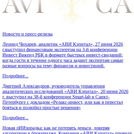
Новости и пресс-релизы
Леонид Чихарев, аналитик «АВИ Кэпитал», 27 июня 2026
г.выступил финансовым экспертом на 3-й конференции
Инвест Викенд РБК в формате быстрых инвест-свиданий:
когда гости в течение одного часа задают экспертам самые
разные вопросы на тему финансов и инвестиций.
Подробнее...
Дмитрий Александров, руководитель управления
аналитических исследований «АВИ Кэпитал», 20 июня 2026
г. выступил на 38-й конференции Smart-lab в Санкт-
Петербурге с докладом «Релакс-инвест, или как я перестал
бояться и полюбил простые решения»
Подробнее...
Новая лИИхорадка: как не потерять деньги, доверяя
алгоритмам в брокеридже. Компания «АВИ Кэпитал» провела