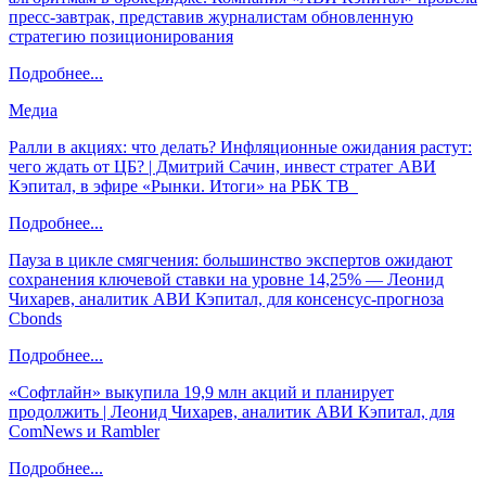
пресс-завтрак, представив журналистам обновленную
стратегию позиционирования
Подробнее...
Медиа
Ралли в акциях: что делать? Инфляционные ожидания растут:
чего ждать от ЦБ? | Дмитрий Сачин, инвест стратег АВИ
Кэпитал, в эфире «Рынки. Итоги» на РБК ТВ
Подробнее...
Пауза в цикле смягчения: большинство экспертов ожидают
сохранения ключевой ставки на уровне 14,25% — Леонид
Чихарев, аналитик АВИ Кэпитал, для консенсус-прогноза
Cbonds
Подробнее...
«Софтлайн» выкупила 19,9 млн акций и планирует
продолжить | Леонид Чихарев, аналитик АВИ Кэпитал, для
ComNews и Rambler
Подробнее...