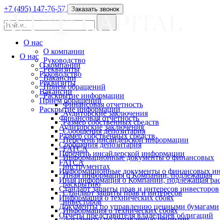
+7 (495) 147-76-57
Заказать звонок
О нас
О компании
О нас
Руководство
О компании
Реквизиты
Руководство
Вакансии
Реквизиты
Прием обращений
Вакансии
Раскрытие информации
Прием обращений
Финансовая отчетность
Раскрытие информации
Аудиторские заключения
Финансовая отчетность
Размер собственных средств
Аудиторские заключения
Сообщения депозитария
Размер собственных средств
Перечень инсайдерской информации
Сообщения депозитария
FATCA
Перечень инсайдерской информации
Информационные документы о финансовых
FATCA
инструментах
Информационные документы о финансовых ин
Иная информация о Компании, подлежащая
Иная информация о Компании, подлежащая р
раскрытию
Стандарт защиты прав и интересов инвесторов
Стандарт защиты прав и интересов
Информация о технических сбоях
инвесторов
Документы по управлению ценными бумагами
Информация о технических сбоях
Отчеты представителя владельцев облигаций
Документы по управлению ценными