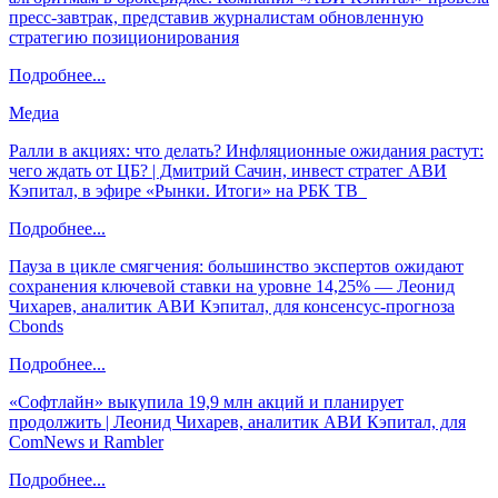
пресс-завтрак, представив журналистам обновленную
стратегию позиционирования
Подробнее...
Медиа
Ралли в акциях: что делать? Инфляционные ожидания растут:
чего ждать от ЦБ? | Дмитрий Сачин, инвест стратег АВИ
Кэпитал, в эфире «Рынки. Итоги» на РБК ТВ
Подробнее...
Пауза в цикле смягчения: большинство экспертов ожидают
сохранения ключевой ставки на уровне 14,25% — Леонид
Чихарев, аналитик АВИ Кэпитал, для консенсус-прогноза
Cbonds
Подробнее...
«Софтлайн» выкупила 19,9 млн акций и планирует
продолжить | Леонид Чихарев, аналитик АВИ Кэпитал, для
ComNews и Rambler
Подробнее...