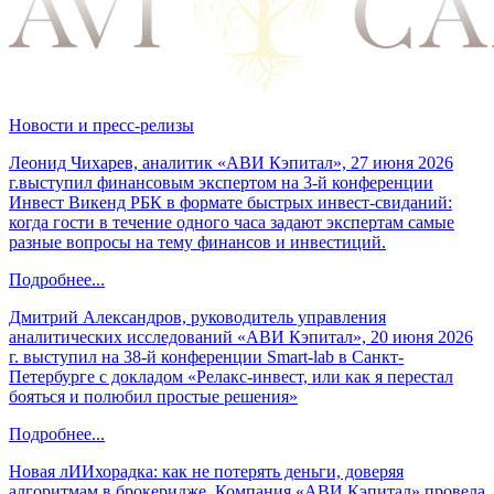
Новости и пресс-релизы
Леонид Чихарев, аналитик «АВИ Кэпитал», 27 июня 2026
г.выступил финансовым экспертом на 3-й конференции
Инвест Викенд РБК в формате быстрых инвест-свиданий:
когда гости в течение одного часа задают экспертам самые
разные вопросы на тему финансов и инвестиций.
Подробнее...
Дмитрий Александров, руководитель управления
аналитических исследований «АВИ Кэпитал», 20 июня 2026
г. выступил на 38-й конференции Smart-lab в Санкт-
Петербурге с докладом «Релакс-инвест, или как я перестал
бояться и полюбил простые решения»
Подробнее...
Новая лИИхорадка: как не потерять деньги, доверяя
алгоритмам в брокеридже. Компания «АВИ Кэпитал» провела