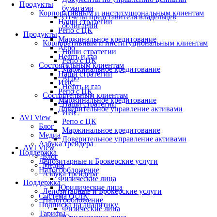
Продукты
бумагами
Корпоративным и институциональным клиентам
Отчеты представителя владельцев
Наши стратегии
облигаций
Репо с ЦК
Продукты
Маржинальное кредитование
Корпоративным и институциональным клиентам
Агро
Наши стратегии
Нефть и газ
Репо с ЦК
Состоятельным клиентам
Маржинальное кредитование
Наши стратегии
Агро
ИИС
Нефть и газ
Репо с ЦК
Состоятельным клиентам
Маржинальное кредитование
Наши стратегии
Доверительное управление активами
ИИС
AVI View
Репо с ЦК
Блог
Маржинальное кредитование
Медиа
Доверительное управление активами
Азбука трейдера
AVI View
Поддержка
Блог
Депозитарные и Брокерские услуги
Медиа
Налогообложение
Азбука трейдера
Физические лица
Поддержка
Юридические лица
Депозитарные и Брокерские услуги
Система QUIK
Налогообложение
Подписка на аналитику
Физические лица
Тарифы