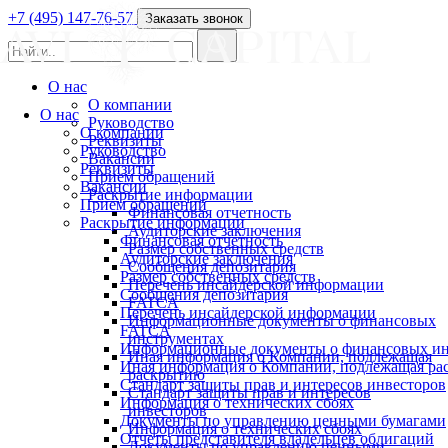
+7 (495) 147-76-57
Заказать звонок
О нас
О компании
О нас
Руководство
О компании
Реквизиты
Руководство
Вакансии
Реквизиты
Прием обращений
Вакансии
Раскрытие информации
Прием обращений
Финансовая отчетность
Раскрытие информации
Аудиторские заключения
Финансовая отчетность
Размер собственных средств
Аудиторские заключения
Сообщения депозитария
Размер собственных средств
Перечень инсайдерской информации
Сообщения депозитария
FATCA
Перечень инсайдерской информации
Информационные документы о финансовых
FATCA
инструментах
Информационные документы о финансовых ин
Иная информация о Компании, подлежащая
Иная информация о Компании, подлежащая р
раскрытию
Стандарт защиты прав и интересов инвесторов
Стандарт защиты прав и интересов
Информация о технических сбоях
инвесторов
Документы по управлению ценными бумагами
Информация о технических сбоях
Отчеты представителя владельцев облигаций
Документы по управлению ценными