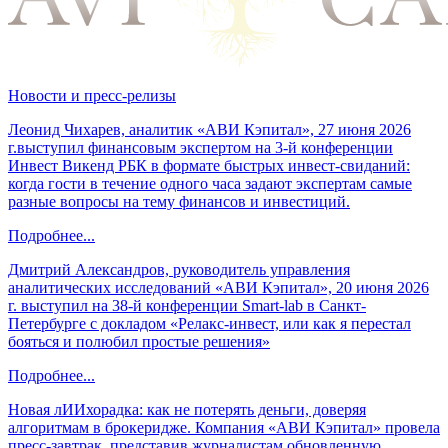
Новости и пресс-релизы
Леонид Чихарев, аналитик «АВИ Кэпитал», 27 июня 2026
г.выступил финансовым экспертом на 3-й конференции
Инвест Викенд РБК в формате быстрых инвест-свиданий:
когда гости в течение одного часа задают экспертам самые
разные вопросы на тему финансов и инвестиций.
Подробнее...
Дмитрий Александров, руководитель управления
аналитических исследований «АВИ Кэпитал», 20 июня 2026
г. выступил на 38-й конференции Smart-lab в Санкт-
Петербурге с докладом «Релакс-инвест, или как я перестал
бояться и полюбил простые решения»
Подробнее...
Новая лИИхорадка: как не потерять деньги, доверяя
алгоритмам в брокеридже. Компания «АВИ Кэпитал» провела
пресс-завтрак, представив журналистам обновленную