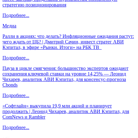
стратегию позиционирования
Подробнее...
Медиа
Ралли в акциях: что делать? Инфляционные ожидания растут:
чего ждать от ЦБ? | Дмитрий Сачин, инвест стратег АВИ
Кэпитал, в эфире «Рынки. Итоги» на РБК ТВ
Подробнее...
Пауза в цикле смягчения: большинство экспертов ожидают
сохранения ключевой ставки на уровне 14,25% — Леонид
Чихарев, аналитик АВИ Кэпитал, для консенсус-прогноза
Cbonds
Подробнее...
«Софтлайн» выкупила 19,9 млн акций и планирует
продолжить | Леонид Чихарев, аналитик АВИ Кэпитал, для
ComNews и Rambler
Подробнее...