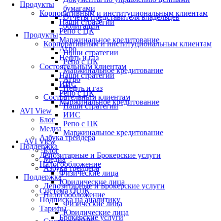
Продукты
бумагами
Корпоративным и институциональным клиентам
Отчеты представителя владельцев
Наши стратегии
облигаций
Репо с ЦК
Продукты
Маржинальное кредитование
Корпоративным и институциональным клиентам
Агро
Наши стратегии
Нефть и газ
Репо с ЦК
Состоятельным клиентам
Маржинальное кредитование
Наши стратегии
Агро
ИИС
Нефть и газ
Репо с ЦК
Состоятельным клиентам
Маржинальное кредитование
Наши стратегии
AVI View
ИИС
Блог
Репо с ЦК
Медиа
Маржинальное кредитование
Азбука трейдера
AVI View
Поддержка
Блог
Депозитарные и Брокерские услуги
Медиа
Налогообложение
Азбука трейдера
Физические лица
Поддержка
Юридические лица
Депозитарные и Брокерские услуги
Система QUIK
Налогообложение
Подписка на аналитику
Физические лица
Тарифы
Юридические лица
Брокерские услуги