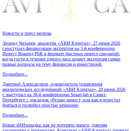
Новости и пресс-релизы
Леонид Чихарев, аналитик «АВИ Кэпитал», 27 июня 2026
г.выступил финансовым экспертом на 3-й конференции
Инвест Викенд РБК в формате быстрых инвест-свиданий:
когда гости в течение одного часа задают экспертам самые
разные вопросы на тему финансов и инвестиций.
Подробнее...
Дмитрий Александров, руководитель управления
аналитических исследований «АВИ Кэпитал», 20 июня 2026
г. выступил на 38-й конференции Smart-lab в Санкт-
Петербурге с докладом «Релакс-инвест, или как я перестал
бояться и полюбил простые решения»
Подробнее...
Новая лИИхорадка: как не потерять деньги, доверяя
алгоритмам в брокеридже. Компания «АВИ Кэпитал» провела