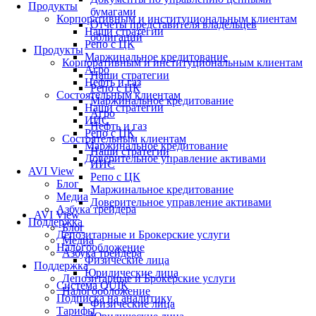
Продукты
бумагами
Корпоративным и институциональным клиентам
Отчеты представителя владельцев
Наши стратегии
облигаций
Репо с ЦК
Продукты
Маржинальное кредитование
Корпоративным и институциональным клиентам
Агро
Наши стратегии
Нефть и газ
Репо с ЦК
Состоятельным клиентам
Маржинальное кредитование
Наши стратегии
Агро
ИИС
Нефть и газ
Репо с ЦК
Состоятельным клиентам
Маржинальное кредитование
Наши стратегии
Доверительное управление активами
ИИС
AVI View
Репо с ЦК
Блог
Маржинальное кредитование
Медиа
Доверительное управление активами
Азбука трейдера
AVI View
Поддержка
Блог
Депозитарные и Брокерские услуги
Медиа
Налогообложение
Азбука трейдера
Физические лица
Поддержка
Юридические лица
Депозитарные и Брокерские услуги
Система QUIK
Налогообложение
Подписка на аналитику
Физические лица
Тарифы