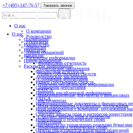
+7 (495) 147-76-57
Заказать звонок
О нас
О компании
О нас
Руководство
О компании
Реквизиты
Руководство
Вакансии
Реквизиты
Прием обращений
Вакансии
Раскрытие информации
Прием обращений
Финансовая отчетность
Раскрытие информации
Аудиторские заключения
Финансовая отчетность
Размер собственных средств
Аудиторские заключения
Сообщения депозитария
Размер собственных средств
Перечень инсайдерской информации
Сообщения депозитария
FATCA
Перечень инсайдерской информации
Информационные документы о финансовых
FATCA
инструментах
Информационные документы о финансовых ин
Иная информация о Компании, подлежащая
Иная информация о Компании, подлежащая р
раскрытию
Стандарт защиты прав и интересов инвесторов
Стандарт защиты прав и интересов
Информация о технических сбоях
инвесторов
Документы по управлению ценными бумагами
Информация о технических сбоях
Отчеты представителя владельцев облигаций
Документы по управлению ценными