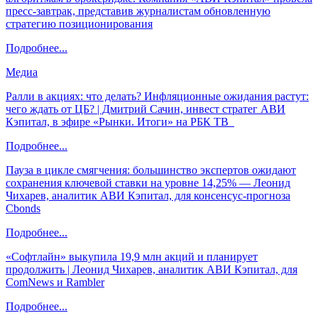
пресс-завтрак, представив журналистам обновленную
стратегию позиционирования
Подробнее...
Медиа
Ралли в акциях: что делать? Инфляционные ожидания растут:
чего ждать от ЦБ? | Дмитрий Сачин, инвест стратег АВИ
Кэпитал, в эфире «Рынки. Итоги» на РБК ТВ
Подробнее...
Пауза в цикле смягчения: большинство экспертов ожидают
сохранения ключевой ставки на уровне 14,25% — Леонид
Чихарев, аналитик АВИ Кэпитал, для консенсус-прогноза
Cbonds
Подробнее...
«Софтлайн» выкупила 19,9 млн акций и планирует
продолжить | Леонид Чихарев, аналитик АВИ Кэпитал, для
ComNews и Rambler
Подробнее...