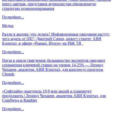
пресс-завтрак, представив журналистам обновленную
стратегию позиционирования
Подробнее...
Медиа
Ралли в акциях: что делать? Инфляционные ожидания растут:
чего ждать от ЦБ? | Дмитрий Сачин, инвест стратег АВИ
Кэпитал, в эфире «Рынки. Итоги» на РБК ТВ
Подробнее...
Пауза в цикле смягчения: большинство экспертов ожидают
сохранения ключевой ставки на уровне 14,25% — Леонид
Чихарев, аналитик АВИ Кэпитал, для консенсус-прогноза
Cbonds
Подробнее...
«Софтлайн» выкупила 19,9 млн акций и планирует
продолжить | Леонид Чихарев, аналитик АВИ Кэпитал, для
ComNews и Rambler
Подробнее...