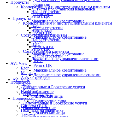
Продукты
бумагами
Корпоративным и институциональным клиентам
Отчеты представителя владельцев
Наши стратегии
облигаций
Репо с ЦК
Продукты
Маржинальное кредитование
Корпоративным и институциональным клиентам
Агро
Наши стратегии
Нефть и газ
Репо с ЦК
Состоятельным клиентам
Маржинальное кредитование
Наши стратегии
Агро
ИИС
Нефть и газ
Репо с ЦК
Состоятельным клиентам
Маржинальное кредитование
Наши стратегии
Доверительное управление активами
ИИС
AVI View
Репо с ЦК
Блог
Маржинальное кредитование
Медиа
Доверительное управление активами
Азбука трейдера
AVI View
Поддержка
Блог
Депозитарные и Брокерские услуги
Медиа
Налогообложение
Азбука трейдера
Физические лица
Поддержка
Юридические лица
Депозитарные и Брокерские услуги
Система QUIK
Налогообложение
Подписка на аналитику
Физические лица
Тарифы