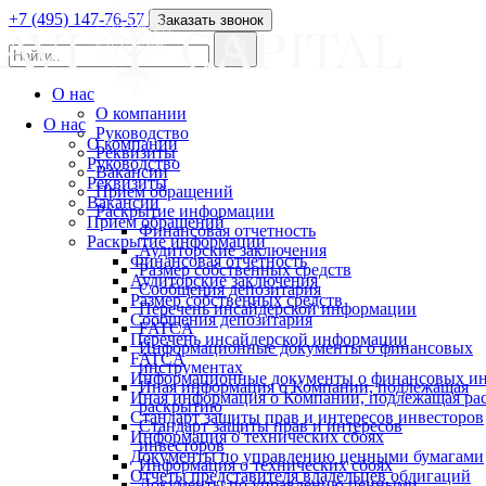
+7 (495) 147-76-57
Заказать звонок
О нас
О компании
О нас
Руководство
О компании
Реквизиты
Руководство
Вакансии
Реквизиты
Прием обращений
Вакансии
Раскрытие информации
Прием обращений
Финансовая отчетность
Раскрытие информации
Аудиторские заключения
Финансовая отчетность
Размер собственных средств
Аудиторские заключения
Сообщения депозитария
Размер собственных средств
Перечень инсайдерской информации
Сообщения депозитария
FATCA
Перечень инсайдерской информации
Информационные документы о финансовых
FATCA
инструментах
Информационные документы о финансовых ин
Иная информация о Компании, подлежащая
Иная информация о Компании, подлежащая р
раскрытию
Стандарт защиты прав и интересов инвесторов
Стандарт защиты прав и интересов
Информация о технических сбоях
инвесторов
Документы по управлению ценными бумагами
Информация о технических сбоях
Отчеты представителя владельцев облигаций
Документы по управлению ценными