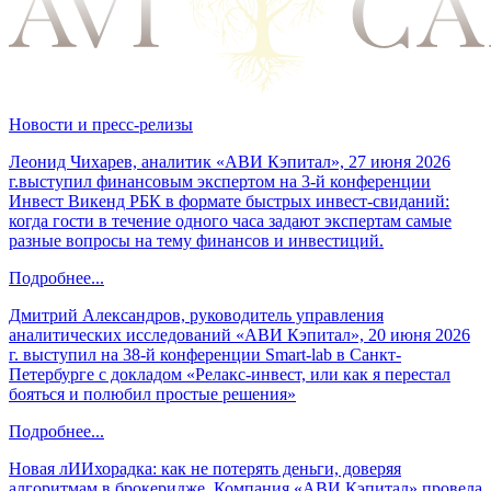
Новости и пресс-релизы
Леонид Чихарев, аналитик «АВИ Кэпитал», 27 июня 2026
г.выступил финансовым экспертом на 3-й конференции
Инвест Викенд РБК в формате быстрых инвест-свиданий:
когда гости в течение одного часа задают экспертам самые
разные вопросы на тему финансов и инвестиций.
Подробнее...
Дмитрий Александров, руководитель управления
аналитических исследований «АВИ Кэпитал», 20 июня 2026
г. выступил на 38-й конференции Smart-lab в Санкт-
Петербурге с докладом «Релакс-инвест, или как я перестал
бояться и полюбил простые решения»
Подробнее...
Новая лИИхорадка: как не потерять деньги, доверяя
алгоритмам в брокеридже. Компания «АВИ Кэпитал» провела