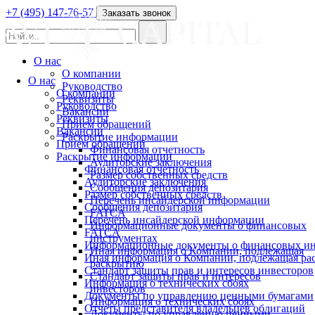
+7 (495) 147-76-57
Заказать звонок
О нас
О компании
О нас
Руководство
О компании
Реквизиты
Руководство
Вакансии
Реквизиты
Прием обращений
Вакансии
Раскрытие информации
Прием обращений
Финансовая отчетность
Раскрытие информации
Аудиторские заключения
Финансовая отчетность
Размер собственных средств
Аудиторские заключения
Сообщения депозитария
Размер собственных средств
Перечень инсайдерской информации
Сообщения депозитария
FATCA
Перечень инсайдерской информации
Информационные документы о финансовых
FATCA
инструментах
Информационные документы о финансовых ин
Иная информация о Компании, подлежащая
Иная информация о Компании, подлежащая р
раскрытию
Стандарт защиты прав и интересов инвесторов
Стандарт защиты прав и интересов
Информация о технических сбоях
инвесторов
Документы по управлению ценными бумагами
Информация о технических сбоях
Отчеты представителя владельцев облигаций
Документы по управлению ценными