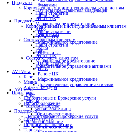
Продукты
бумагами
Корпоративным и институциональным клиентам
Отчеты представителя владельцев
Наши стратегии
облигаций
Репо с ЦК
Продукты
Маржинальное кредитование
Корпоративным и институциональным клиентам
Агро
Наши стратегии
Нефть и газ
Репо с ЦК
Состоятельным клиентам
Маржинальное кредитование
Наши стратегии
Агро
ИИС
Нефть и газ
Репо с ЦК
Состоятельным клиентам
Маржинальное кредитование
Наши стратегии
Доверительное управление активами
ИИС
AVI View
Репо с ЦК
Блог
Маржинальное кредитование
Медиа
Доверительное управление активами
Азбука трейдера
AVI View
Поддержка
Блог
Депозитарные и Брокерские услуги
Медиа
Налогообложение
Азбука трейдера
Физические лица
Поддержка
Юридические лица
Депозитарные и Брокерские услуги
Система QUIK
Налогообложение
Подписка на аналитику
Физические лица
Тарифы