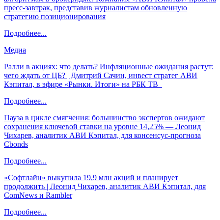
пресс-завтрак, представив журналистам обновленную
стратегию позиционирования
Подробнее...
Медиа
Ралли в акциях: что делать? Инфляционные ожидания растут:
чего ждать от ЦБ? | Дмитрий Сачин, инвест стратег АВИ
Кэпитал, в эфире «Рынки. Итоги» на РБК ТВ
Подробнее...
Пауза в цикле смягчения: большинство экспертов ожидают
сохранения ключевой ставки на уровне 14,25% — Леонид
Чихарев, аналитик АВИ Кэпитал, для консенсус-прогноза
Cbonds
Подробнее...
«Софтлайн» выкупила 19,9 млн акций и планирует
продолжить | Леонид Чихарев, аналитик АВИ Кэпитал, для
ComNews и Rambler
Подробнее...