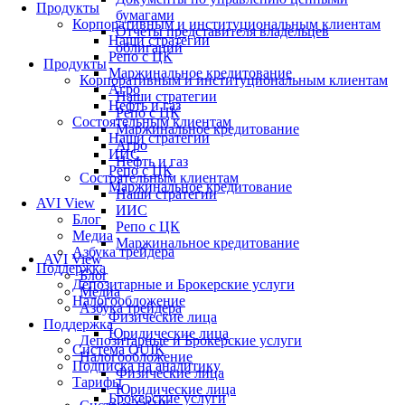
Продукты
бумагами
Корпоративным и институциональным клиентам
Отчеты представителя владельцев
Наши стратегии
облигаций
Репо с ЦК
Продукты
Маржинальное кредитование
Корпоративным и институциональным клиентам
Агро
Наши стратегии
Нефть и газ
Репо с ЦК
Состоятельным клиентам
Маржинальное кредитование
Наши стратегии
Агро
ИИС
Нефть и газ
Репо с ЦК
Состоятельным клиентам
Маржинальное кредитование
Наши стратегии
AVI View
ИИС
Блог
Репо с ЦК
Медиа
Маржинальное кредитование
Азбука трейдера
AVI View
Поддержка
Блог
Депозитарные и Брокерские услуги
Медиа
Налогообложение
Азбука трейдера
Физические лица
Поддержка
Юридические лица
Депозитарные и Брокерские услуги
Система QUIK
Налогообложение
Подписка на аналитику
Физические лица
Тарифы
Юридические лица
Брокерские услуги