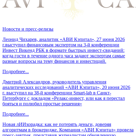
Новости и пресс-релизы
Леонид Чихарев, аналитик «АВИ Кэпитал», 27 июня 2026
г.выступил финансовым экспертом на 3-й конференции
Инвест Викенд РБК в формате быстрых инвест-свиданий:
когда гости в течение одного часа задают экспертам самые
разные вопросы на тему финансов и инвестиций.
Подробнее...
Дмитрий Александров, руководитель управления
аналитических исследований «АВИ Кэпитал», 20 июня 2026
г. выступил на 38-й конференции Smart-lab в Санкт-
Петербурге с докладом «Релакс-инвест, или как я перестал
бояться и полюбил простые решения»
Подробнее...
Новая лИИхорадка: как не потерять деньги, доверяя
алгоритмам в брокеридже. Компания «АВИ Кэпитал» провела
пресс-завтрак, представив журналистам обновленную