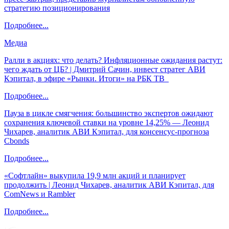
стратегию позиционирования
Подробнее...
Медиа
Ралли в акциях: что делать? Инфляционные ожидания растут:
чего ждать от ЦБ? | Дмитрий Сачин, инвест стратег АВИ
Кэпитал, в эфире «Рынки. Итоги» на РБК ТВ
Подробнее...
Пауза в цикле смягчения: большинство экспертов ожидают
сохранения ключевой ставки на уровне 14,25% — Леонид
Чихарев, аналитик АВИ Кэпитал, для консенсус-прогноза
Cbonds
Подробнее...
«Софтлайн» выкупила 19,9 млн акций и планирует
продолжить | Леонид Чихарев, аналитик АВИ Кэпитал, для
ComNews и Rambler
Подробнее...