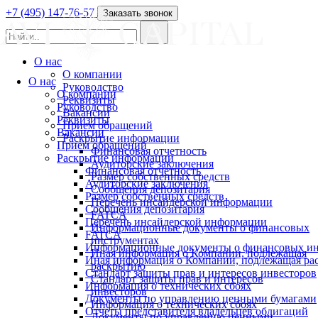
+7 (495) 147-76-57
Заказать звонок
О нас
О компании
О нас
Руководство
О компании
Реквизиты
Руководство
Вакансии
Реквизиты
Прием обращений
Вакансии
Раскрытие информации
Прием обращений
Финансовая отчетность
Раскрытие информации
Аудиторские заключения
Финансовая отчетность
Размер собственных средств
Аудиторские заключения
Сообщения депозитария
Размер собственных средств
Перечень инсайдерской информации
Сообщения депозитария
FATCA
Перечень инсайдерской информации
Информационные документы о финансовых
FATCA
инструментах
Информационные документы о финансовых ин
Иная информация о Компании, подлежащая
Иная информация о Компании, подлежащая р
раскрытию
Стандарт защиты прав и интересов инвесторов
Стандарт защиты прав и интересов
Информация о технических сбоях
инвесторов
Документы по управлению ценными бумагами
Информация о технических сбоях
Отчеты представителя владельцев облигаций
Документы по управлению ценными