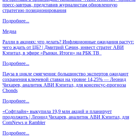
пресс-завтрак, представив журналистам обновленную
стратегию позиционирования
Подробнее...
Медиа
Ралли в акциях: что делать? Инфляционные ожидания растут:
чего ждать от ЦБ? | Дмитрий Сачин, инвест стратег АВИ
Кэпитал, в эфире «Рынки. Итоги» на РБК ТВ
Подробнее...
Пауза в цикле смягчения: большинство экспертов ожидают
сохранения ключевой ставки на уровне 14,25% — Леонид
Чихарев, аналитик АВИ Кэпитал, для консенсус-прогноза
Cbonds
Подробнее...
«Софтлайн» выкупила 19,9 млн акций и планирует
продолжить | Леонид Чихарев, аналитик АВИ Кэпитал, для
ComNews и Rambler
Подробнее...