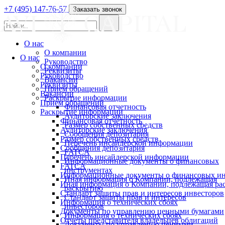
+7 (495) 147-76-57
Заказать звонок
О нас
О компании
О нас
Руководство
О компании
Реквизиты
Руководство
Вакансии
Реквизиты
Прием обращений
Вакансии
Раскрытие информации
Прием обращений
Финансовая отчетность
Раскрытие информации
Аудиторские заключения
Финансовая отчетность
Размер собственных средств
Аудиторские заключения
Сообщения депозитария
Размер собственных средств
Перечень инсайдерской информации
Сообщения депозитария
FATCA
Перечень инсайдерской информации
Информационные документы о финансовых
FATCA
инструментах
Информационные документы о финансовых ин
Иная информация о Компании, подлежащая
Иная информация о Компании, подлежащая р
раскрытию
Стандарт защиты прав и интересов инвесторов
Стандарт защиты прав и интересов
Информация о технических сбоях
инвесторов
Документы по управлению ценными бумагами
Информация о технических сбоях
Отчеты представителя владельцев облигаций
Документы по управлению ценными