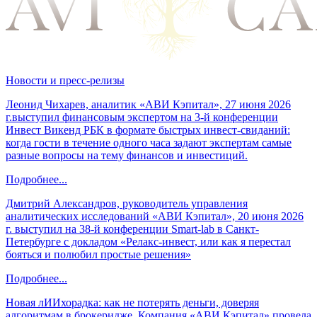
Новости и пресс-релизы
Леонид Чихарев, аналитик «АВИ Кэпитал», 27 июня 2026
г.выступил финансовым экспертом на 3-й конференции
Инвест Викенд РБК в формате быстрых инвест-свиданий:
когда гости в течение одного часа задают экспертам самые
разные вопросы на тему финансов и инвестиций.
Подробнее...
Дмитрий Александров, руководитель управления
аналитических исследований «АВИ Кэпитал», 20 июня 2026
г. выступил на 38-й конференции Smart-lab в Санкт-
Петербурге с докладом «Релакс-инвест, или как я перестал
бояться и полюбил простые решения»
Подробнее...
Новая лИИхорадка: как не потерять деньги, доверяя
алгоритмам в брокеридже. Компания «АВИ Кэпитал» провела