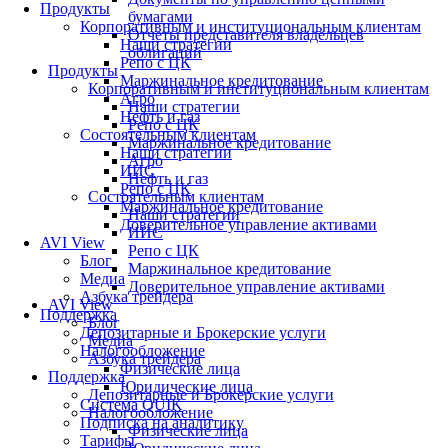
Продукты
бумагами
Корпоративным и институциональным клиентам
Отчеты представителя владельцев
Наши стратегии
облигаций
Репо с ЦК
Продукты
Маржинальное кредитование
Корпоративным и институциональным клиентам
Агро
Наши стратегии
Нефть и газ
Репо с ЦК
Состоятельным клиентам
Маржинальное кредитование
Наши стратегии
Агро
ИИС
Нефть и газ
Репо с ЦК
Состоятельным клиентам
Маржинальное кредитование
Наши стратегии
Доверительное управление активами
ИИС
AVI View
Репо с ЦК
Блог
Маржинальное кредитование
Медиа
Доверительное управление активами
Азбука трейдера
AVI View
Поддержка
Блог
Депозитарные и Брокерские услуги
Медиа
Налогообложение
Азбука трейдера
Физические лица
Поддержка
Юридические лица
Депозитарные и Брокерские услуги
Система QUIK
Налогообложение
Подписка на аналитику
Физические лица
Тарифы