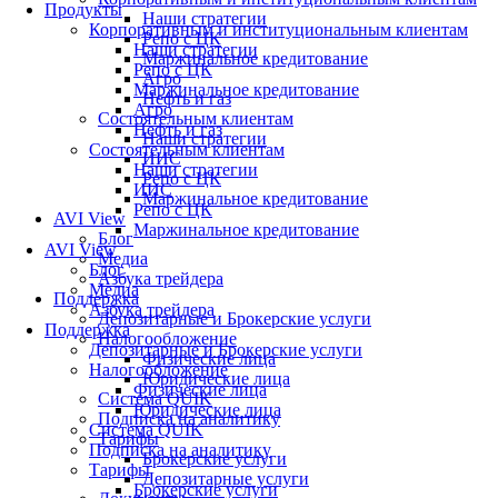
Продукты
Наши стратегии
Корпоративным и институциональным клиентам
Репо с ЦК
Наши стратегии
Маржинальное кредитование
Репо с ЦК
Агро
Маржинальное кредитование
Нефть и газ
Агро
Состоятельным клиентам
Нефть и газ
Наши стратегии
Состоятельным клиентам
ИИС
Наши стратегии
Репо с ЦК
ИИС
Маржинальное кредитование
Репо с ЦК
AVI View
Маржинальное кредитование
Блог
AVI View
Медиа
Блог
Азбука трейдера
Медиа
Поддержка
Азбука трейдера
Депозитарные и Брокерские услуги
Поддержка
Налогообложение
Депозитарные и Брокерские услуги
Физические лица
Налогообложение
Юридические лица
Физические лица
Система QUIK
Юридические лица
Подписка на аналитику
Система QUIK
Тарифы
Подписка на аналитику
Брокерские услуги
Тарифы
Депозитарные услуги
Брокерские услуги