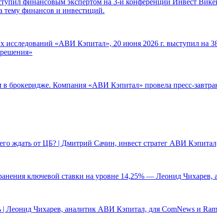
ступил финансовым экспертом на 3-й конференции Инвест Викен
а тему финансов и инвестиций.
 исследований «АВИ Кэпитал», 20 июня 2026 г. выступил на 38
е решения»
ам в брокеридже. Компания «АВИ Кэпитал» провела пресс-завтр
чего ждать от ЦБ? | Дмитрий Сачин, инвест стратег АВИ Кэпита
ранения ключевой ставки на уровне 14,25% — Леонид Чихарев, 
 | Леонид Чихарев, аналитик АВИ Кэпитал, для ComNews и Ram