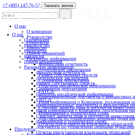
+7 (495) 147-76-57
Заказать звонок
О нас
О компании
О нас
Руководство
О компании
Реквизиты
Руководство
Вакансии
Реквизиты
Прием обращений
Вакансии
Раскрытие информации
Прием обращений
Финансовая отчетность
Раскрытие информации
Аудиторские заключения
Финансовая отчетность
Размер собственных средств
Аудиторские заключения
Сообщения депозитария
Размер собственных средств
Перечень инсайдерской информации
Сообщения депозитария
FATCA
Перечень инсайдерской информации
Информационные документы о финансовых и
FATCA
Иная информация о Компании, подлежащая 
Информационные документы о финансовых ин
Стандарт защиты прав и интересов инвесторо
Иная информация о Компании, подлежащая р
Информация о технических сбоях
Стандарт защиты прав и интересов инвесторов
Документы по управлению ценными бумагам
Информация о технических сбоях
Отчеты представителя владельцев облигаций
Документы по управлению ценными бумагами
Продукты
Отчеты представителя владельцев облигаций
Корпоративным и институциональным клиентам