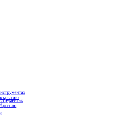
нструментах
раскрытию
струментах
в
аскрытию
и