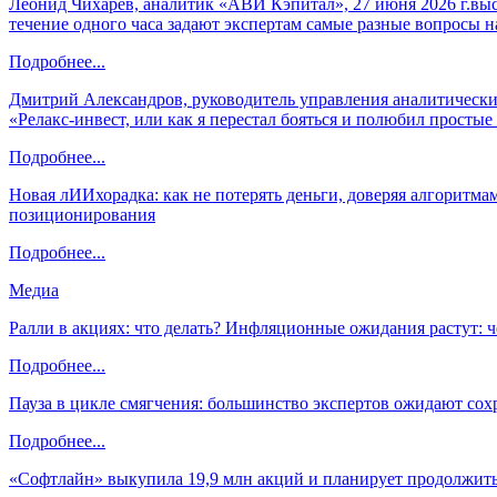
Леонид Чихарев, аналитик «АВИ Кэпитал», 27 июня 2026 г.вы
течение одного часа задают экспертам самые разные вопросы н
Подробнее...
Дмитрий Александров, руководитель управления аналитических
«Релакс-инвест, или как я перестал бояться и полюбил просты
Подробнее...
Новая лИИхорадка: как не потерять деньги, доверяя алгоритм
позиционирования
Подробнее...
Медиа
Ралли в акциях: что делать? Инфляционные ожидания растут: 
Подробнее...
Пауза в цикле смягчения: большинство экспертов ожидают сох
Подробнее...
«Софтлайн» выкупила 19,9 млн акций и планирует продолжить