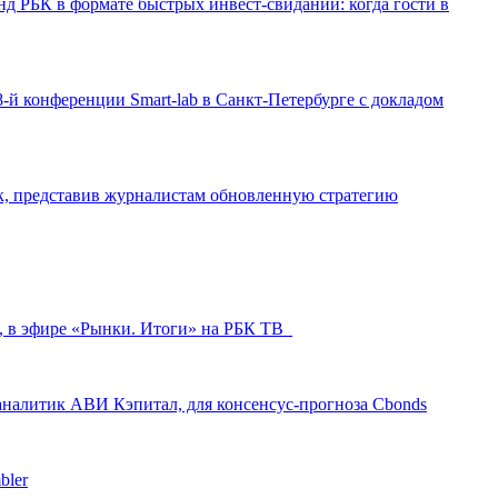
д РБК в формате быстрых инвест-свиданий: когда гости в
-й конференции Smart-lab в Санкт-Петербурге с докладом
ак, представив журналистам обновленную стратегию
л, в эфире «Рынки. Итоги» на РБК ТВ
аналитик АВИ Кэпитал, для консенсус-прогноза Cbonds
bler